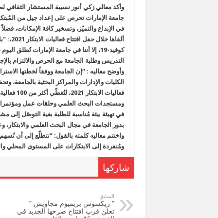
وأكد معالي زكي أنور نسيبة المستشار الثقافي ل
جامعة الإمارات تحرص على إعداد جيل من المُبتكر
في الإبداع والتميّز، وتسخير كافة الإمكانات، فضلاً
ألقاها خ
كوفيد-19، إلا أننا في جامعة الإمارات نُطلق ا
التدريس وطلبة الجامعة مع الحرص والالتزام بالإجراء
وأوضح معاليه : “إن الجامعة ووفقاً لخطتها الاسترا
الكليات والإدارات والمراكز البحثية بالجامعة، وتحفي
فعاليات الا
ومستجدات البحث العلمي وحلقات عمل ومؤتمرات علمي
في تهيئة بيئة مُناسبة للطلبة بغية التوصّل إلى مش
بدور الجامعة في مجال البحث العلمي والابتكار، وع
واختتم معاليه كلمته بالقول: “نتطلّع إلى أن تُسهم 
ومُنفردة إلى الابتكارات على المستوى المحلي وا
شاركها
السابق
” ريكسوس بريميوم مجاويش ”
تعلن قرب افتتاح صرحها الجديد في