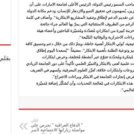
الابتكار
صاحب السمو رئيس الدولة، الرئيس الأعلى لجامعة الامارات على أن
2021
مغلقة
ين، يُسهمون في تحقيق النمو والازدهار للإنسان، ودعم مكانة الدولة
 عن تقديم الدعم لإطلاق وتنفيذ المشاريع الابتكارية”.
وأضاف في كلمة
لال حفل افتتاح فعاليات الابتكار 2021،: “بالرغم من الظروف الاستثنائية التي يمرّ بها العالم جراء جائحة
ليوم حزمة كبيرة من ابتكاراتٍ مُتعدّدة ومُتميّزة للباحثين وأعضاء هيئة
ات الاحترازية والوقائية المُتّبعة”.
تيجية، تُولي الابتكار أهمية خاصّة، ويتمّ ذلك من خلال دعم وتنسيق كافة
ز وتوعية الطلبة بأهمية الابتكار”. مضيفاً: “يُسعدنا اليوم إطلاق
بتكار 2021، لتُغطّي أكثر من 100 فعالية مُبتكرة ومُحدّدة تتنوّع عبر أنشطة مُختلفة، وعرض ابتكارات
بقلم 
ة تُعنى بالابتكار والتميّز العلمي تأكيداً على دور الجامعة الريادي
روعات وابتكارات خلاقة، تُعزّز العلوم المعرفية، وتُسهم في التعريف
رض إنجازات الجامعة في الابتكار وبراءات الاختراع”.
هذه الابتكارات في مُعالجة التحديات، وأن تُشكّل إضافة مُتميّزة
لعالمي”.
التالي
” الدفاع العراقية ” تحرص علي
مواصلة زياراتها الاجتماعية لأسر