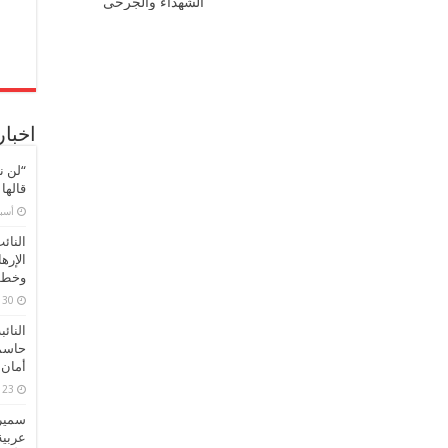
الشهداء والجرحى
اخبار
“لن ن
قالها
‏أس
النائ
الإره
وخطور
30 مارس، 2026
النائ
حاسم
أمان 
23 مارس، 2026
سميرة
عربية