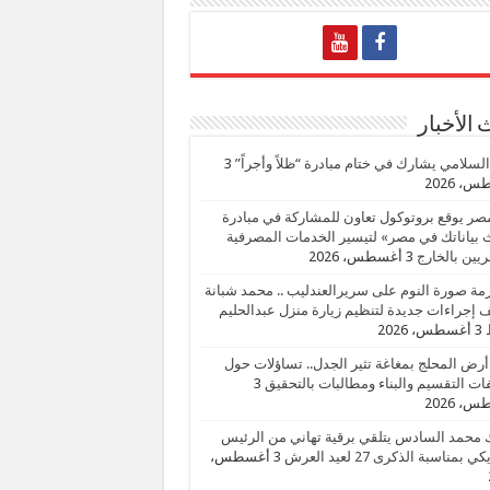
الأخبار
السلامي يشارك في ختام مبادرة “ظلاً وأجراً”
3
، 2026
صر يوقع بروتوكول تعاون للمشاركة في مبادرة
بياناتك في مصر» لتيسير الخدمات المصرفية
يين بالخارج
3 أغسطس، 2026
زمة صورة النوم على سريرالعندليب .. محمد شبانة
إجراءات جديدة لتنظيم زيارة منزل عبدالحليم
3 أغسطس، 2026
أرض المحلج بمغاغة تثير الجدل.. تساؤلات حول
ات التقسيم والبناء ومطالبات بالتحقيق
3
، 2026
 محمد السادس يتلقي برقية تهاني من الرئيس
ي بمناسبة الذكرى 27 لعيد العرش
3 أغسطس،