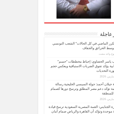
 عاجلة
كرر الماضي في كل الحالات” الشعب التونسي
 وسط الحرائق والجفاف
بوع واحد مضت
ب ياسر الحفناوي: إحباط مخططات “حسم”
ابية يؤكد تفوق الضربات الاستباقية ويعكس حجم
ة التحديات
بة جيلان أحمد: جولة السيسي الخليجية رسالة
ة تؤكد دعم مصر المطلق وترسخ دورها كصمام
للمنطقة
 الجنايني: القمة المصرية السعودية ترسخ قيادة
 موحدة وتؤكد أن القاهرة والرياض صمام أمان