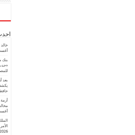
احدث 
خالد 
أغسطس
بنك م
«حدث 
للمصر
بعد أ
يكشف 
حافظ
أزمة 
مخالف
أغسطس
الملك
الأمريك
2026