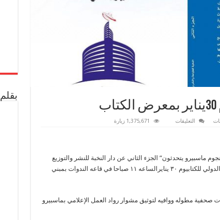
بقلم 
ب
على
ات
التعليقات
1,375,671 زيارة
توقيع
نجوم
ماسبيرو
يوم
30يناير
جوم ماسبيرو يتحدثون” الجزء الثاني عن دار النخبة للنشر والتوزيع
بمعرض
الكتاب
والذي يشارك في دورة ال٥١ من معرض القاهرة الدولي للكتابيوم ٣٠ ينايرالساعه ١١ صباحا في قاعه الندوات بمبني
مغلقة
 صحفية مطوله ووافيه لتوثيق مشوار رواد العمل الإعلامي بماسبيرو