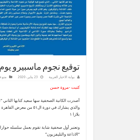
توقيع نجوم ماسبيرو يوم 30يناير بمعرض الكتا
بوابة الاخبار العربية
23 يناير، 2020
منوع
كتبت -مروة حسن
أصدرت الكاتبة الصحفية سها سعيد كتابها الثاني “ن
بلازا ١
وتعتبر أول صحفية شابة تقوم بعمل سلسله حوارات
“الاذاعة والتليفزيون”