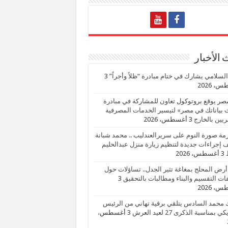
الأخبار
السلامي يشارك في ختام مبادرة “ظلاً وأجراً”
3
، 2026
صر يوقع بروتوكول تعاون للمشاركة في مبادرة
بياناتك في مصر» لتيسير الخدمات المصرفية
يين بالخارج
3 أغسطس، 2026
زمة صورة النوم على سريرالعندليب .. محمد شبانة
إجراءات جديدة لتنظيم زيارة منزل عبدالحليم
3 أغسطس، 2026
أرض المحلج بمغاغة تثير الجدل.. تساؤلات حول
ات التقسيم والبناء ومطالبات بالتحقيق
3
، 2026
 محمد السادس يتلقي برقية تهاني من الرئيس
ي بمناسبة الذكرى 27 لعيد العرش
3 أغسطس،