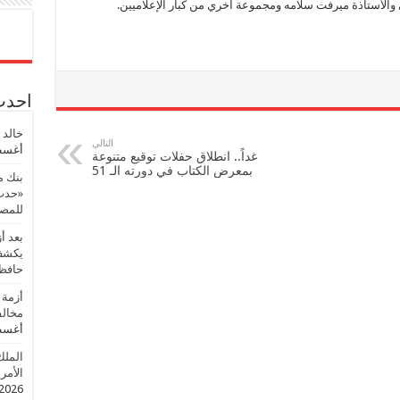
بي والأستاذة ميرفت سلامه ومجموعة آخري من كبار الإعلاميين.
احدث 
خالد 
التالي
أغسطس
غداً.. انطلاق حفلات توقيع متنوعة
بمعرض الكتاب في دورته الـ 51
بنك م
«حدث 
للمصر
بعد أ
يكشف 
حافظ
أزمة 
مخالف
أغسطس
الملك
الأمريك
2026