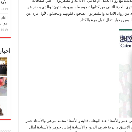
 مع رواد العمل الإعلامي “الاذاعة والتليفزيون ” علي صفحات
الأمة
توى الجزء الثاني من كتابها “نجوم ماسبيرو يتحدثون” والذي يصدر عن
23 مارس، 2026
للنشر والتوزيع والذي يشمل ١٥ شخصية من رواد الاذاعة والتليفزيون يفتحون قلوبهم ويتحدثون لأول مرة عن
النائ
يس وخبايا تقال لاول مرة بالكتاب
هو اس
15 مارس، 2026
اخبا
 عمر والأستاذ عبد الوهاب قتايه و الأستاذ محمد مرعي والأستاذ عمر
الاسبق د. درية شرف الدين و الأستاذة إيناس جوهر والأستاذة أمال