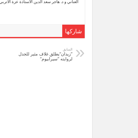
العناني و د. هاجر سعد الدين الأستاذة عزة الاتر
شاركها
السابق
”زيدان“يطلق غلاف مثير للجدل
لروايته ”سيرابيوم“