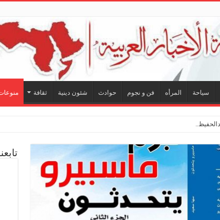
سياحة
المرأه
فن و نجوم
حوادث
شئون دينية
ثقافة
منوعات
لحفيظ.. شراكة فنية ترسم ملام
تابعن