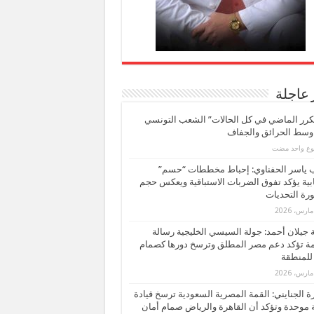
 عاجلة
كرر الماضي في كل الحالات” الشعب التونسي
 وسط الحرائق والجفاف
بوع واحد مضت
ب ياسر الحفناوي: إحباط مخططات “حسم”
ابية يؤكد تفوق الضربات الاستباقية ويعكس حجم
ة التحديات
بة جيلان أحمد: جولة السيسي الخليجية رسالة
ة تؤكد دعم مصر المطلق وترسخ دورها كصمام
للمنطقة
 الجنايني: القمة المصرية السعودية ترسخ قيادة
 موحدة وتؤكد أن القاهرة والرياض صمام أمان