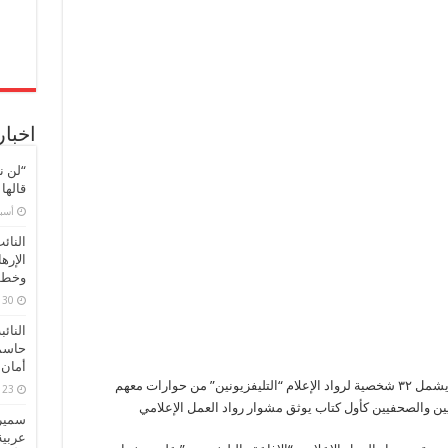
اخبار
“لن ن
قالها
‏أس
النائ
الإره
وخطور
30 مارس، 2026
النائ
حاسم
أمان 
وصدر كتابها الأول “نجوم ماسبيرو يتحدثون” الذي يشمل ٣٢ شخصية لرواد الإعلام “التليفزيونين” من حوارات معهم
23 مارس، 2026
ميين والصحفيين كأول كتاب يوثق مشوار رواد العمل الإعلامي
سميرة
عربية