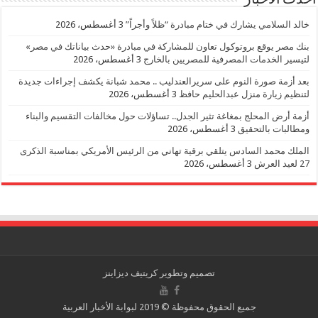
خالد السلامي يشارك في ختام مبادرة “ظلاً وأجراً”
3 أغسطس، 2026
بنك مصر يوقع بروتوكول تعاون للمشاركة في مبادرة «حدث بياناتك في مصر»
لتيسير الخدمات المصرفية للمصريين بالخارج
3 أغسطس، 2026
بعد أزمة صورة النوم على سريرالعندليب .. محمد شبانة يكشف إجراءات جديدة
لتنظيم زيارة منزل عبدالحليم حافظ
3 أغسطس، 2026
أزمة أرض المحلج بمغاغة تثير الجدل.. تساؤلات حول مخالفات التقسيم والبناء
ومطالبات بالتحقيق
3 أغسطس، 2026
الملك محمد السادس يتلقي برقية تهاني من الرئيس الأمريكي بمناسبة الذكرى
27 لعيد العرش
3 أغسطس، 2026
تصميم وتطوير
كريتيف ديزاينز
جميع الحقوق محفوظة © 2019 لبوابة الأخبار العربية