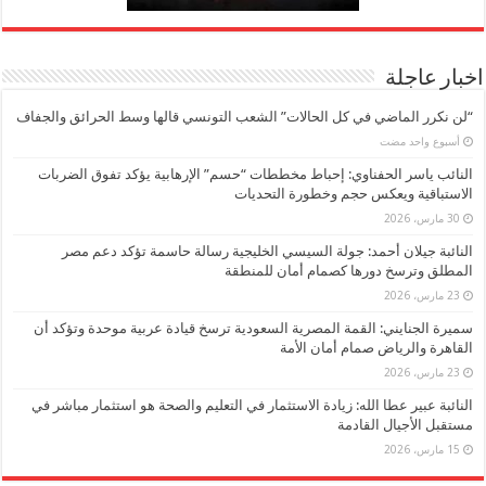
اخبار عاجلة
“لن نكرر الماضي في كل الحالات” الشعب التونسي قالها وسط الحرائق والجفاف
‏أسبوع واحد مضت
النائب ياسر الحفناوي: إحباط مخططات “حسم” الإرهابية يؤكد تفوق الضربات
الاستباقية ويعكس حجم وخطورة التحديات
30 مارس، 2026
النائبة جيلان أحمد: جولة السيسي الخليجية رسالة حاسمة تؤكد دعم مصر
المطلق وترسخ دورها كصمام أمان للمنطقة
23 مارس، 2026
سميرة الجنايني: القمة المصرية السعودية ترسخ قيادة عربية موحدة وتؤكد أن
القاهرة والرياض صمام أمان الأمة
23 مارس، 2026
النائبة عبير عطا الله: زيادة الاستثمار في التعليم والصحة هو استثمار مباشر في
مستقبل الأجيال القادمة
15 مارس، 2026