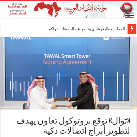
المطرب طارق غازي وناصر عبدالحفيظ.. شراكة فنية ترسم
«توال» توقع بروتوكول تعاون يهدف
لتطوير أبراج اتصالات ذكية