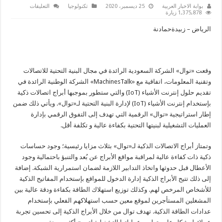
على
بوابة الاخبار العربية
25 ديسمبر، 2020
تكنولوجيا
التعليقات
«توال»
1,375,878 زيارة
توقع
بروتوكول
الرياض – زبيدةحمادنة
تعاون
يهدف
لتطوير
أبراج
اتصالات
ذكية
وقعت «توال» الشركة السعودية الرائدة في مجال البنية التحتية للاتصالات
مغلقة
وتقنية المعلومات، اتفاقية مع «MachinesTalk» الشركة الوطنية الرائدة في
تقديم حلول إنترنت الأشياء (IoT) والتي ستطور بموجبها أبراج اتصالات ذكية
بإستخدام إنترنت الأشياء (IoT) لإدارة البنية التحتية لـ«توال». ويأتي ذلك ضمن
إطار استراتيجية «توال» الرقمية التي تهدف إلى التفوق الرقمي بإدارة
العمليات التشغيلية لبنيتها التحتية بكفاءة عالية و تكلفة أقل.
وتمتاز أبراج الاتصالات الذكية لـ«توال» بثلاث مزايا رئيسية؛ وجود حساسات
ذكية ذات كفاءة عالية لمراقبة مواقع الأبراج عن بُعد والتنبؤ باحتمالية وجود
الأعطال قبل حدوثها واتخاذ التدابير اللازمة لضمان استمرارية الشبكة. إضافة
إلى ذلك تتيح الأبراج الذكية إدارة الدخول للمواقع بإستخدام المفاتيح الذكية
للأشخاص المرخص لهم. وكذلك توزيع استهلاك الطاقة بكفاءة ودقة عالية بين
المشغلين المستأجرين لموقع معين حسب استهلاكهم الفعلي بإستخدام
عدادات الطاقة الذكية. تهدف توال من خلال الأبراج الذكية إلى تحسين تجربة