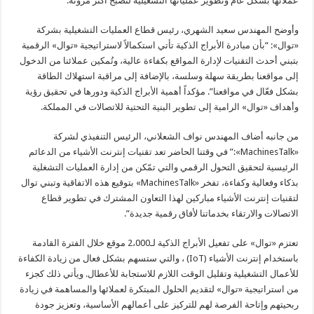
عملائها بشكل عام وتطوير عملياتها التشغيلية لتصبح أكثر مرونة.
وأوضح المهندس سعيد الشهري، رئيس قطاع العمليات التشغيلية بشركة
«توال»: “بأن مبادرة الأبراج الذكية تأتي استكمالاً لاستراتيجية «توال» الرقمية
بتبني أحدث التقنيات لإدارة المواقع بكفاءة عالية، وتُمكين عملائنا من الدخول
إلى مواقعنا بطريقة سهلة وسلسة، بالإضافة إلى مراقبة استهلاك الطاقة
بشكل فعّال في مواقعنا”. مؤكداً أهمية الأبراج الذكية ودورها في تحقيق رؤية
وأهداف «توال» الرامية إلى تطوير البنية التحتية للاتصالات في المملكة.
من جانبه أضاف المهندس نواف الشعلاني، الرئيس التنفيذي لشركة
«MachinesTalk»:” في وقتنا الحاضر تعد تقنيات إنترنت الأشياء من الدعائم
الرئيسية لتحقيق التحول الرقمي والتي تمّكن من إدارة العمليات التشغلية
بذكاء وفعالية وكفاءة، تفخر «MachinesTalk» بتوقيع هذه الاتفاقية وتبني توال
لتقنيات إنترنت الأشياء مباركين لهذا التعاون المشترك في تطوير قطاع
الاتصالات والارتقاء بخدماتنا لأفاق رقمية جديدة”.
تعتزم «توال» على تفعيل الأبراج الذكية لـ2،000 موقع خلال الفترة القادمة
باستخدام إنترنت الأشياء (IoT) ، والتي ستسهم بشكل فعال من زيادة الكفاءة
للأعمال التشغيلية وتقليل الوقت اللازم للاستجابة للأعطال. ويأتي ذلك كجزء
من استراتيجية «توال» لتقديم الحلول المبتكرة لعملائها والمساهمة في زيادة
ربحيتهم وإتاحة الفرصة لهم للتركيز على أعمالهم الأساسية، وتعزيز جودة