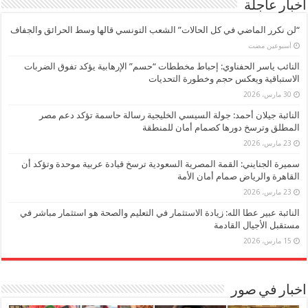
اخبار عاجلة
“لن نكرر الماضي في كل الحالات” الشعب التونسي قالها وسط الحرائق والجفاف
‏أسبوعين مضت
النائب ياسر الحفناوي: إحباط مخططات “حسم” الإرهابية يؤكد تفوق الضربات
الاستباقية ويعكس حجم وخطورة التحديات
30 مارس، 2026
النائبة جيلان أحمد: جولة السيسي الخليجية رسالة حاسمة تؤكد دعم مصر
المطلق وترسخ دورها كصمام أمان للمنطقة
23 مارس، 2026
سميرة الجنايني: القمة المصرية السعودية ترسخ قيادة عربية موحدة وتؤكد أن
القاهرة والرياض صمام أمان الأمة
23 مارس، 2026
النائبة عبير عطا الله: زيادة الاستثمار في التعليم والصحة هو استثمار مباشر في
مستقبل الأجيال القادمة
15 مارس، 2026
اخبار في صور