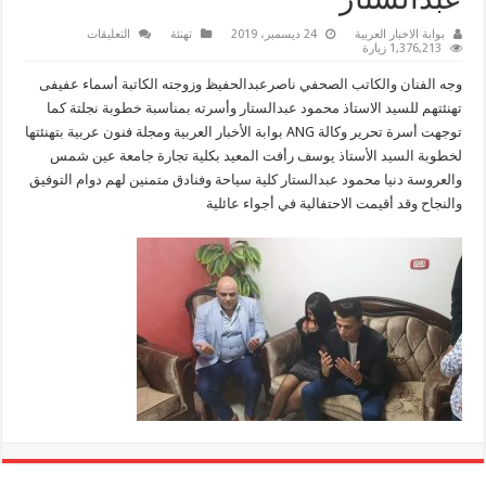
عبدالستار
على
بوابة الاخبار العربية
24 ديسمبر، 2019
تهنئة
التعليقات
تهنئة
1,376,213 زيارة
قلبية
بمناسبة
وجه الفنان والكاتب الصحفي ناصرعبدالحفيظ وزوجته الكاتبة أسماء عفيفى
خطوبة
نجلة
تهنئتهم للسيد الاستاذ محمود عبدالستار وأسرته بمناسبة خطوبة نجلتة كما
منظم
توجهت أسرة تحرير وكالة ANG بوابة الأخبار العربية ومجلة فنون عربية بتهنئتها
الحفلات
الشهير
لخطوبة السيد الأستاذ يوسف رأفت المعيد بكلية تجارة جامعة عين شمس
محمود
عبدالستار
والعروسة دنيا محمود عبدالستار كلية سياحة وفنادق متمنين لهم دوام التوفيق
مغلقة
والنجاح وقد أقيمت الاحتفالية في أجواء عائلية