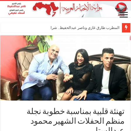
المطرب طارق غازي وناصر عبدالحفيظ.. شراكة فنية ت
تهنئة قلبية بمناسبة خطوبة نجلة
منظم الحفلات الشهير محمود