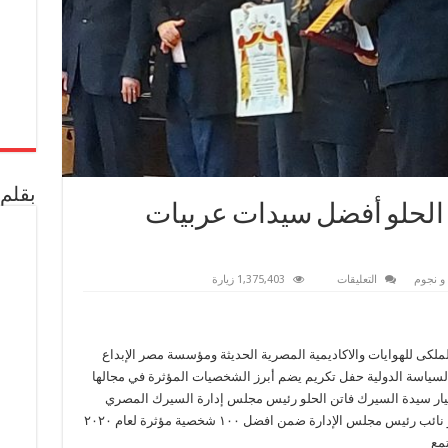
بقلم 
 الحلو أفضل سيدات عربيات
على
و نجوم
التعليقات
1,375,403 زيارة
تكريم
فاتن
الحلو
ودهب
الحلو
لملكى للهوايات والاكاديمية المصرية الحديثة ومؤسسة مصر الإبداع
أفضل
سيدات
ة السياسة الدولية حفل تكريم يضم أبرز الشخصيات المؤثرة في مجالها
عربيات
مؤثرة
ار سيدة السيرك فاتن الحلو رئيس مجلس إدارة السيرك المصري
مغلقة
الأوروبي وابنتها النجمة الشابة دهب ابراهيم الحلو نائب رئيس مجلس الإدارة ضمن افضل ١٠٠ شخصية مؤثرة لعام ٢٠٢٠
مع