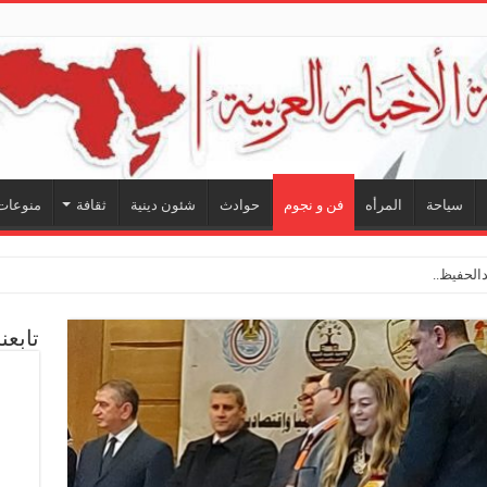
سياحة
المرأه
فن و نجوم
حوادث
شئون دينية
ثقافة
منوعات
الحفيظ.. شراكة فنية ترسم ملامح مستق
تابعن