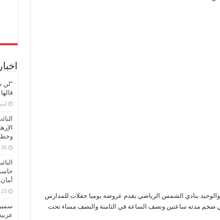
اخبار
“لن ن
قالها
‏أس
النائ
الإره
وخطور
30 مارس، 2026
النائ
حاسم
أمان 
23 مارس، 2026
م والوحيد بنادي الشمس الرياضي يقدم عروضه يوميا حفلات للمدارس
سميرة
ني ضخم مدته ساعتين ونصف الساعة في الثامنة والنصف مساء تحت
عربية