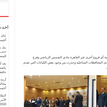
احدث 
خالد 
أغسطس
بنك م
«حدث 
للمصر
ية أي فروع أخرى غير القاهرة بنادي الشمس الرياضي وفرع
إحدى المحافظات الساحلية وحذرت من وجود بعض الكيانات التي تقدم
بعد أ
يكشف 
حافظ
أزمة 
مخالف
أغسطس
الملك
الأمريك
2026