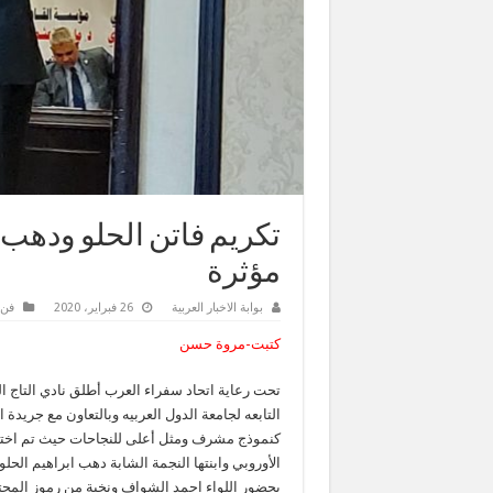
تكريم فاتن الحلو ودهب
مؤثرة
بوابة الاخبار العربية
26 فبراير، 2020
فن 
كتبت-مروة حسن
تحت رعاية اتحاد سفراء العرب أطلق نادي التاج ا
التابعه لجامعة الدول العربيه وبالتعاون مع جريد
كنموذج مشرف ومثل أعلى للنجاحات حيث تم اختي
بحضور اللواء احمد الشواف ونخبة من رموز المجت