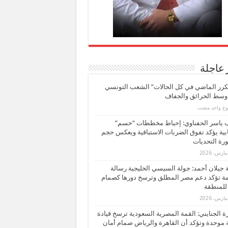
 عاجلة
كرر الماضي في كل الحالات” الشعب التونسي
 وسط الحرائق والجفاف
بوع واحد مضت
ب ياسر الحفناوي: إحباط مخططات “حسم”
ابية يؤكد تفوق الضربات الاستباقية ويعكس حجم
ة التحديات
بة جيلان أحمد: جولة السيسي الخليجية رسالة
ة تؤكد دعم مصر المطلق وترسخ دورها كصمام
للمنطقة
 الجنايني: القمة المصرية السعودية ترسخ قيادة
 موحدة وتؤكد أن القاهرة والرياض صمام أمان