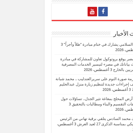
الأخبار
السلامي يشارك في ختام مبادرة “ظلاً وأجراً”
3
، 2026
صر يوقع بروتوكول تعاون للمشاركة في مبادرة
بياناتك في مصر» لتيسير الخدمات المصرفية
يين بالخارج
3 أغسطس، 2026
زمة صورة النوم على سريرالعندليب .. محمد شبانة
إجراءات جديدة لتنظيم زيارة منزل عبدالحليم
3 أغسطس، 2026
أرض المحلج بمغاغة تثير الجدل.. تساؤلات حول
ات التقسيم والبناء ومطالبات بالتحقيق
3
، 2026
 محمد السادس يتلقي برقية تهاني من الرئيس
ي بمناسبة الذكرى 27 لعيد العرش
3 أغسطس،