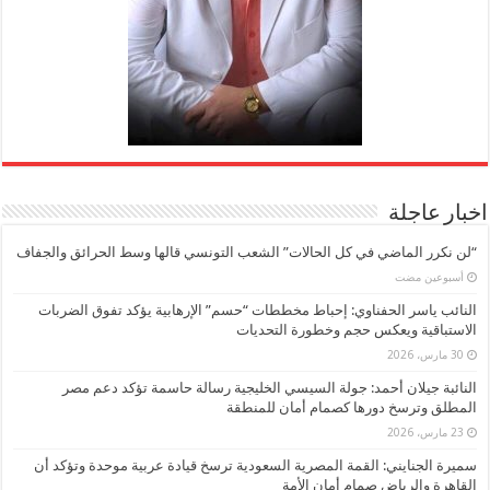
اخبار عاجلة
“لن نكرر الماضي في كل الحالات” الشعب التونسي قالها وسط الحرائق والجفاف
‏أسبوعين مضت
النائب ياسر الحفناوي: إحباط مخططات “حسم” الإرهابية يؤكد تفوق الضربات
الاستباقية ويعكس حجم وخطورة التحديات
30 مارس، 2026
النائبة جيلان أحمد: جولة السيسي الخليجية رسالة حاسمة تؤكد دعم مصر
المطلق وترسخ دورها كصمام أمان للمنطقة
23 مارس، 2026
سميرة الجنايني: القمة المصرية السعودية ترسخ قيادة عربية موحدة وتؤكد أن
القاهرة والرياض صمام أمان الأمة