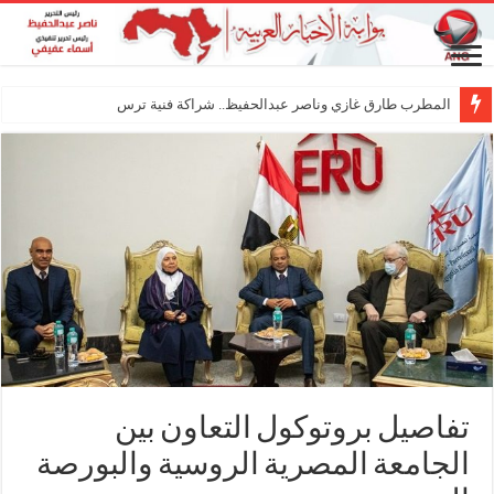
المطرب طارق غازي وناصر عبدالحفيظ.. شراكة فنية ترسم ملامح مستقبل ا
تفاصيل بروتوكول التعاون بين
الجامعة المصرية الروسية والبورصة