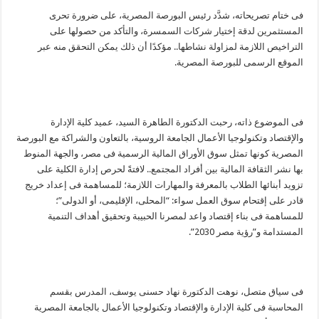
فى ختام تصريحاته، شدَّد رئيس البورصة المصرية، على ضرورة تحرى
المستثمرين لدقة إختيار شركات السمسرة، والتأكد من حصولها على
التراخيص اللازمة لمزاولة نشاطها.. مؤكدًا أن ذلك يمكن التحقق منه عبر
الموقع الرسمى للبورصة المصرية.
فى الموضوع ذاته، رحبت الدكتورة الطاهرة السيد، عميد كلية الإدارة
والإقتصاد وتكنولوجيا الأعمال الجامعة الروسية، بالتعاون والشراكة مع البورصة
المصرية كونها تمثل سوق الأوراق المالية الرسمية فى مصر، والجهة المنوط
بها نشر الثقافة المالية بين أفراد المجتمع.. لافتةً لحرص إدارة الكلية على
تزويد أبنائها الطلاب بالمعرفة والمهارات اللازمة؛ للمساهمة فى إعداد خريج
قادر على إقتحام سوق العمل سواء: “المحلى، الإقليمى، أو الدولى”؛
للمساهمة فى بناء إقتصاد واعد لمصرنا الحبيبة وتحقيق أهداف التنمية
المستدامة و”رؤية مصر 2030”.
فى سياق متصل، نوهت الدكتورة نهاد حسنى يوسف، المدرس بقسم
المحاسبة فى كلية الإدارة والإقتصاد وتكنولوجيا الأعمال بالجامعة المصرية