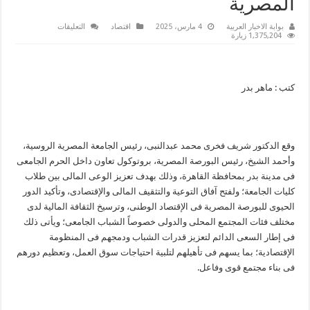
المصرية
على
بوابة الاخبار العربية
4 مارس، 2025
اقتصاد
التعليقات
تفاصيل
1,375,204 زيارة
بروتوكول
التعاون
بين
الجامعة
المصرية
كتب : ماهر بدر
الروسية
والبورصة
المصرية
مغلقة
وقع الدكتور شريف فخرى محمد عبدالنبى، رئيس الجامعة المصرية الروسية،
وأحمد الشيخ، رئيس البورصة المصرية، بروتوكول تعاون داخل الحرم الجامعى
فى مدينة بدر بمحافظة القاهرة، وذلك بهدف تعزيز الوعى المالى بين طلاب
كليات الجامعة؛ ولفتح آفاق التوعية والتثقيف المالى والإقتصادى، وتأكيد الدور
الحيوى للبورصة المصرية فى الإقتصاد الوطنى، وترسيخ الثقافة المالية لدى
مختلف فئات المجتمع المحلى والدولى خصوصاً الشباب الجامعى؛ ويأتى ذلك
فى إطار السعى الدائم لتعزيز قدرات الشباب ودمجهم فى المنظومة
الإقتصادية؛ بما يسهم فى تأهيلهم لتلبية احتياجات سوق العمل، وتعظيم دورهم
فى بناء مجتمع قوى وفاعل.