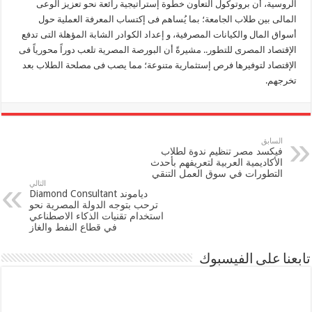
الروسية، أن بروتوكول التعاون خطوة إستراتيجية رائعة نحو تعزيز الوعى
المالى بين طلاب الجامعة؛ بما يُساهم فى إكتساب المعرفة العملية حول
أسواق المال والكيانات المصرفية، و إعداد الكوادر الشابة المؤهلة التى تدفع
الإقتصاد المصرى للتطور.. مشيرةً أن البورصة المصرية تلعب دوراً محورياً فى
الإقتصاد لتوفيرها فرص إستثمارية متنوعة؛ مما يصب فى مصلحة الطلاب بعد
تخرجهم.
السابق
فيكسد مصر تنظيم ندوة لطلاب
الأكاديمية العربية لتعريفهم بأحدث
التطورات في سوق العمل التنقي
التالي
دياموند Diamond Consultant
ترحب بتوجه الدولة المصرية نحو
استخدام تقنيات الذكاء الاصطناعي
في قطاع النفط والغاز
تابعنا على الفيسبوك