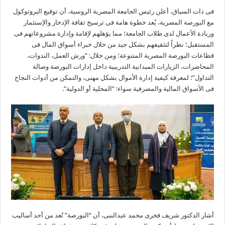
فى ذات السياق، أعلن رئيس الجامعة المصرية الروسية، أن توقيع البروتوكول
مع البورصة المصرية، يُعد خطوة هامة فى ترسيخ ثقافة الإدخار والإستثمار
وريادة الأعمال لدى طلاب الجامعة؛ مما يؤهلهم لإقامة وإدارة مشروعاتهم فى
المستقبل؛ نظراً لتثقيفهم بشكل جيد من خلال خبراء أسواق المال فى
قطاعات البورصة المصرية المتنوعة؛ ومن خلال: “ورش العمل، الندوات،
المحاضرات، الزيارات الميدانية التدريبية داخل إدارات البورصة وصالة
التداول”؛ لمعرفة كيفية إدارة الأموال بشكل مهنى، والتمكن من أدوات النجاح
فى الأسواق المالية والمصرفية سواء: “المحلية أو الدولية”.
أشار الدكتور شريف فخرى محمد عبدالنبى، أن “البورصة” تُعد من أحد أساليب