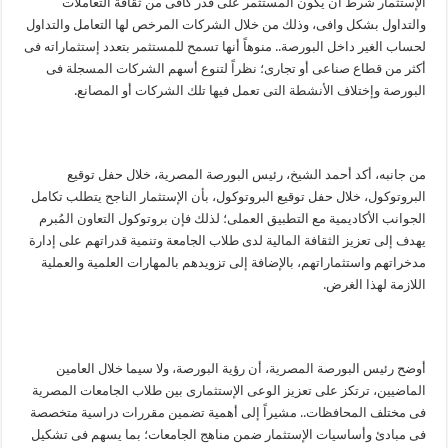
الإستثمار شرط أن يكون المستثمر على قدر كافى من ثقافة التعاملات
والتداول بشكل وافى، وذلك من خلال الشركات المرخص لها التعامل والتداول
لحساب الغير داخل البورصة.. منوهاً أنها تسمح للمستثمر بتعدد إستثماراته فى
أكثر من قطاع صناعى أو تجارى؛ نظراً لتنوع أسهم الشركات المسجلة فى
البورصة وإختلاف الأنشطة التى تعمل فيها تلك الشركات أو المصانع.
من جانبه، أكد أحمد الشيخ، رئيس البورصة المصرية، خلال حفل توقيع
البروتوكول، خلال حفل توقيع البروتوكول، بأن الإستثمار الناجح يتطلب تكامل
الجوانب الأكاديمية مع التطبيق العملى؛ لذلك فإن بروتوكول التعاون المُبرم
يهدف إلى تعزيز الثقافة المالية لدى طلاب الجامعة وتنمية قدراتهم على إدارة
مدخراتهم واستثماراتهم، بالإضافة إلى تزويدهم بالمهارات العلمية والعملية
اللازمة لهذا الغرض.
أوضح رئيس البورصة المصرية، أن رؤية البورصة، ولا سيما خلال العامين
الماضيين، ترتكز على تعزيز الوعى الإستثمارى بين طلاب الجامعات المصرية
فى مختلف المحافظات.. مشيراً إلى أهمية تضمين مقررات دراسية متخصصة
فى مبادئ وأساسيات الإستثمار ضمن مناهج الجامعات؛ بما يسهم فى تشكيل