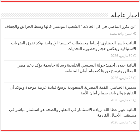
اخبار عاجلة
“لن نكرر الماضي في كل الحالات” الشعب التونسي قالها وسط الحرائق والجفاف
‏أسبوع واحد مضت
النائب ياسر الحفناوي: إحباط مخططات “حسم” الإرهابية يؤكد تفوق الضربات
الاستباقية ويعكس حجم وخطورة التحديات
30 مارس، 2026
النائبة جيلان أحمد: جولة السيسي الخليجية رسالة حاسمة تؤكد دعم مصر
المطلق وترسخ دورها كصمام أمان للمنطقة
23 مارس، 2026
سميرة الجنايني: القمة المصرية السعودية ترسخ قيادة عربية موحدة وتؤكد أن
القاهرة والرياض صمام أمان الأمة
23 مارس، 2026
النائبة عبير عطا الله: زيادة الاستثمار في التعليم والصحة هو استثمار مباشر في
مستقبل الأجيال القادمة
15 مارس، 2026