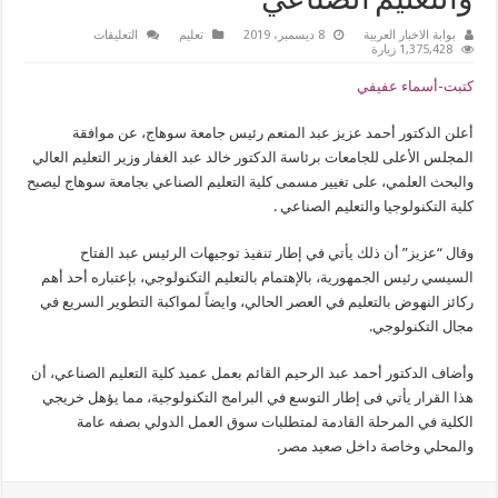
والتعليم الصناعي“
على
بوابة الاخبار العربية
8 ديسمبر، 2019
تعليم
التعليقات
تغيير
1,375,428 زيارة
مسمي
كلية
كتبت-أسماء عفيفي
التعليم
الصناعي
بسوهاج
أعلن الدكتور أحمد عزيز عبد المنعم رئيس جامعة سوهاج، عن موافقة
إلى
“كلية
المجلس الأعلى للجامعات برئاسة الدكتور خالد عبد الغفار وزير التعليم العالي
التكنولوجيا
والتعليم
والبحث العلمي، على تغيير مسمى كلية التعليم الصناعي بجامعة سوهاج ليصبح
الصناعي“
كلية التكنولوجيا والتعليم الصناعي .
مغلقة
وقال “عزيز” أن ذلك يأتي في إطار تنفيذ توجيهات الرئيس عبد الفتاح
السيسي رئيس الجمهورية، بالإهتمام بالتعليم التكنولوجي، بإعتباره أحد أهم
ركائز النهوض بالتعليم في العصر الحالي، وايضاً لمواكبة التطوير السريع في
مجال التكنولوجي.
وأضاف الدكتور أحمد عبد الرحيم القائم بعمل عميد كلية التعليم الصناعي، أن
هذا القرار يأتي فى إطار التوسع في البرامج التكنولوجية، مما يؤهل خريجي
الكلية في المرحلة القادمة لمتطلبات سوق العمل الدولي بصفه عامة
والمحلي وخاصة داخل صعيد مصر.