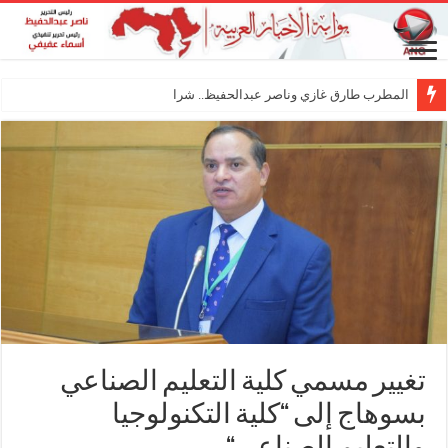
المطرب طارق غازي وناصر عبدالحفيظ.. شراكة فنية تر
تغيير مسمي كلية التعليم الصناعي
بسوهاج إلى “كلية التكنولوجيا