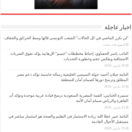
اخبار عاجلة
“لن نكرر الماضي في كل الحالات” الشعب التونسي قالها وسط الحرائق والجفاف
‏أسبوع واحد مضت
النائب ياسر الحفناوي: إحباط مخططات “حسم” الإرهابية يؤكد تفوق الضربات
الاستباقية ويعكس حجم وخطورة التحديات
30 مارس، 2026
النائبة جيلان أحمد: جولة السيسي الخليجية رسالة حاسمة تؤكد دعم مصر
المطلق وترسخ دورها كصمام أمان للمنطقة
23 مارس، 2026
سميرة الجنايني: القمة المصرية السعودية ترسخ قيادة عربية موحدة وتؤكد أن
القاهرة والرياض صمام أمان الأمة
23 مارس، 2026
النائبة عبير عطا الله: زيادة الاستثمار في التعليم والصحة هو استثمار مباشر في
مستقبل الأجيال القادمة
15 مارس، 2026