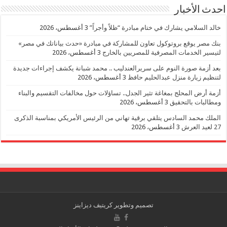
احدث الأخبار
خالد السلامي يشارك في ختام مبادرة “ظلاً وأجراً”
3 أغسطس، 2026
بنك مصر يوقع بروتوكول تعاون للمشاركة في مبادرة «حدث بياناتك في مصر»
لتيسير الخدمات المصرفية للمصريين بالخارج
3 أغسطس، 2026
بعد أزمة صورة النوم على سريرالعندليب .. محمد شبانة يكشف إجراءات جديدة
لتنظيم زيارة منزل عبدالحليم حافظ
3 أغسطس، 2026
أزمة أرض المحلج بمغاغة تثير الجدل.. تساؤلات حول مخالفات التقسيم والبناء
ومطالبات بالتحقيق
3 أغسطس، 2026
الملك محمد السادس يتلقي برقية تهاني من الرئيس الأمريكي بمناسبة الذكرى
27 لعيد العرش
3 أغسطس، 2026
تصميم وتطوير
كريتيف ديزاينز