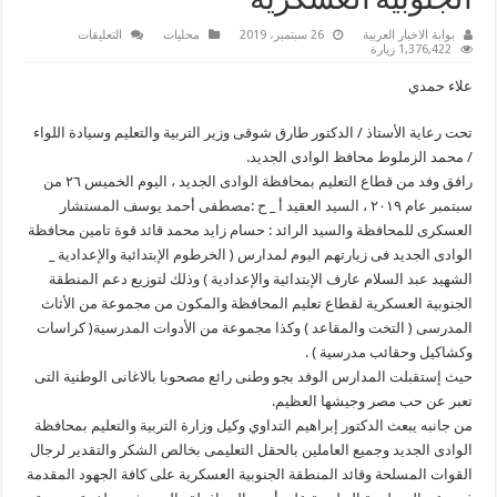
الجنوبية العسكرية
على
بوابة الاخبار العربية
26 سبتمبر، 2019
محليات
التعليقات
تعليم
1,376,422 زيارة
الوادي
الجديد
علاء حمدي
يرافق
المستشار
العسكري
تحت رعاية الأستاذ / الدكتور طارق شوقى وزير التربية والتعليم وسيادة اللواء
لتوزيع
دعم
/ محمد الزملوط محافظ الوادى الجديد.
المنطقة
الجنوبية
رافق وفد من قطاع التعليم بمحافظة الوادى الجديد ، اليوم الخميس ٢٦ من
العسكرية
سبتمبر عام ٢٠١٩ ، السيد العقيد أ _ ح :مصطفى أحمد يوسف المستشار
مغلقة
العسكرى للمحافظة والسيد الرائد : حسام زايد محمد قائد قوة تامين محافظة
الوادى الجديد فى زيارتهم اليوم لمدارس ( الخرطوم الإبتدائية والإعدادية _
الشهيد عبد السلام عارف الإبتدائية والإعدادية ) وذلك لتوزيع دعم المنطقة
الجنوبية العسكرية لقطاع تعليم المحافظة والمكون من مجموعة من الأثاث
المدرسى ( التخت والمقاعد ) وكذا مجموعة من الأدوات المدرسية( كراسات
وكشاكيل وحقائب مدرسية ) .
حيث إستقبلت المدارس الوفد بجو وطنى رائع مصحوبا بالاغانى الوطنية التى
تعبر عن حب مصر وجيشها العظيم.
من جانبه يبعث الدكتور إبراهيم التداوي وكيل وزارة التربية والتعليم بمحافظة
الوادى الجديد وجميع العاملين بالحقل التعليمى بخالص الشكر والتقدير لرجال
القوات المسلحة وقائد المنطقة الجنوبية العسكرية على كافة الجهود المقدمة