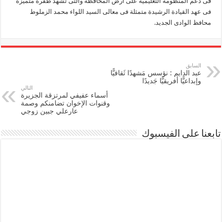
فى دعم المنظومة التعليمية على أرض المحافظة والتى تشهد طفرة متميزة
فى عهد القيادة الرشيدة متمثلة فى معالى السيد اللواء محمد الزملوط
محافظ الوادى الجديد.
السابق
عبد الدايم : نؤسس مَشهدًا ثَقافيًّا
وإبداعيًّا أفريقيًّا جَديدًا
التالي
أسماء عفيفي لمرتزقة الجزيرة
وقنوات الإخوان تضامنكم وصمة
عارعلي جبين زوجي
تابعنا على الفيسبوك