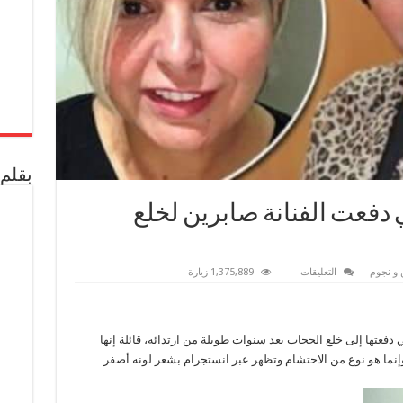
بقلم 
دفعت الفنانة صابرين لخلع
على
 و نجوم
التعليقات
1,375,889 زيارة
تعرف
علي
الأسباب
التي
دفعت
فعتها إلى خلع الحجاب بعد سنوات طويلة من ارتدائه، قائلة إنها
الفنانة
صابرين
إنما هو نوع من الاحتشام وتظهر عبر انستجرام بشعر لونه أصفر
لخلع
الحجاب
مغلقة