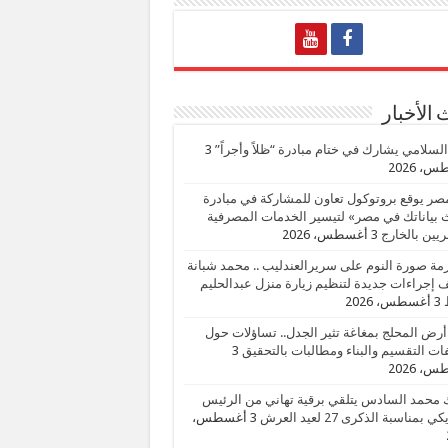
الأخبار
السلامي يشارك في ختام مبادرة “ظلاً وأجراً”
3
، 2026
صر يوقع بروتوكول تعاون للمشاركة في مبادرة
بياناتك في مصر» لتيسير الخدمات المصرفية
يين بالخارج
3 أغسطس، 2026
زمة صورة النوم على سريرالعندليب .. محمد شبانة
إجراءات جديدة لتنظيم زيارة منزل عبدالحليم
3 أغسطس، 2026
أرض المحلج بمغاغة تثير الجدل.. تساؤلات حول
ات التقسيم والبناء ومطالبات بالتحقيق
3
، 2026
 محمد السادس يتلقي برقية تهاني من الرئيس
ي بمناسبة الذكرى 27 لعيد العرش
3 أغسطس،