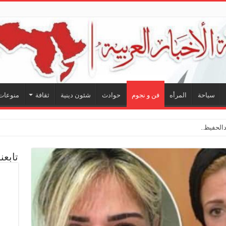
سياحة
المرأه
فن و نجوم
حوادث
شئون دينية
ثقافة
منوعات
لحفيظ.. شراكة فنية ترسم ملامح
تابعن