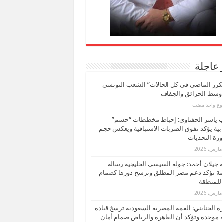
 عاجلة
كرر الماضي في كل الحالات” الشعب التونسي
 وسط الحرائق والجفاف
بوع واحد مضت
ب ياسر الحفناوي: إحباط مخططات “حسم”
ابية يؤكد تفوق الضربات الاستباقية ويعكس حجم
ة التحديات
بة جيلان أحمد: جولة السيسي الخليجية رسالة
ة تؤكد دعم مصر المطلق وترسخ دورها كصمام
للمنطقة
 الجنايني: القمة المصرية السعودية ترسخ قيادة
 موحدة وتؤكد أن القاهرة والرياض صمام أمان