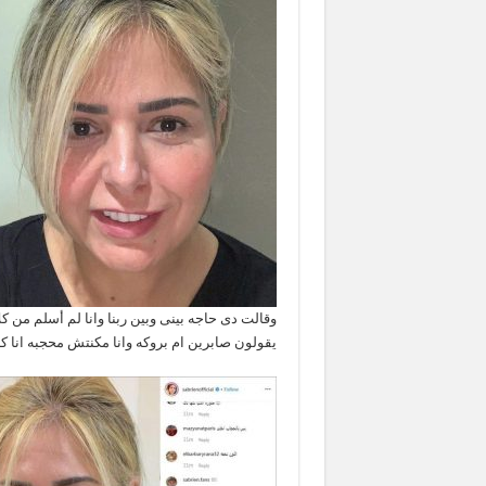
وقالت دى حاجه بينى وبين ربنا وانا لم أسلم من
يقولون صابرين ام بروكه وانا مكنتش محجبه انا