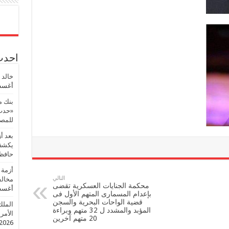
احدث 
خالد 
أغسطس
بنك م
«حدث 
للمصر
بعد أ
يكشف 
حافظ
أزمة 
التالي
مخالف
محكمة الجنايات العسكرية تقضى
أغسطس
بإعدام المسمارى المتهم الأول فى
قضية الواحات البحرية والسجن
الملك
المؤبد والمشدد ل 32 متهم وبراءة
الأمريك
20 متهم آخرين
2026