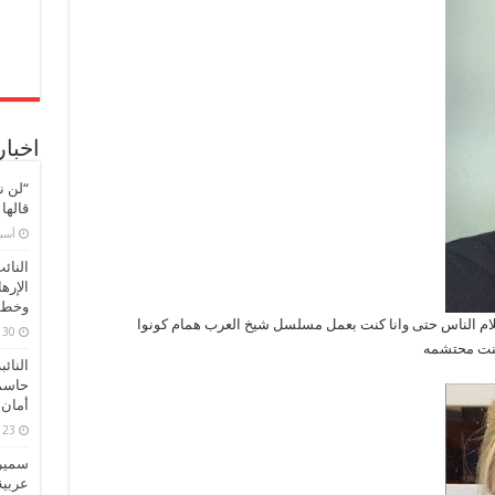
اخبار
“لن ن
قالها
‏أس
النائ
الإره
وخطور
 كلام الناس حتى وانا كنت بعمل مسلسل شيخ العرب همام كونوا
30 مارس، 2026
 كنت محتشمه
النائ
حاسم
أمان 
23 مارس، 2026
سميرة
عربية