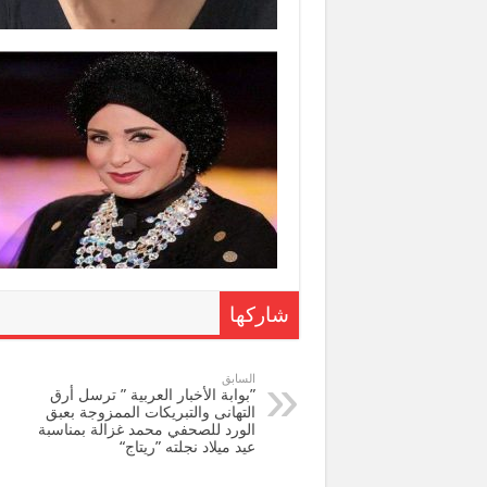
شاركها
السابق
”بوابة الأخبار العربية ” ترسل أرق
التهانى والتبريكات الممزوجة بعبق
الورد للصحفي محمد غزالة بمناسبة
عيد ميلاد نجلته ”ريتاج“