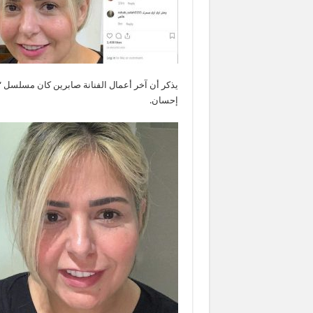
يذكر أن آخر أعمال الفنانة صابرين كان مسلسل “ف
إحسان.