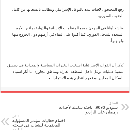
رفع المحتجون لافتات تندد بالتوغل الإسرائيلي وتطالب بانسحابها من كامل
الجنوب السوري.
وناشد أهلنا في الجولان جميع المنظمات الإنسانية والدولية بمافيها الأمم
المتحدة للتدخل الفوري، كما أكدوا على البقاء في أرضهم دون الخروج منها
ولو جبراً.
يُذكر أن القوات الإسرائيلية استغلت التغيرات السياسية والميدانية في دمشق
لتنفيذ عمليات توغل داخل المنطقة العازلة ومناطق مجاورة، ما أثار استياء
السكان المحليين ودفعهم لتنظيم هذه الاحتجاجات.
السابق
ستوديو 9090.. نافذة شاملة لأحداث
رمضان على الراديو
التالي
اختتام فعاليات مؤتمر المسؤولية
المجتمعية للشباب في نسخته
الرابعة