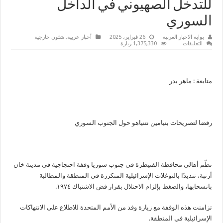
للتدخل الصهيوني في الداخل
السوري
بوابة الاخبار العربية
26 فبراير، 2025
أخبار عربية
,
شئون خارجية
على
التعليقات
1,375,330 زيارة
تظاهرة
حاشدة
في
القنيطرة
رفضا
متابعة : ماهر بدر
للتدخل
الصهيوني
في
الداخل
السوري
مغلقة
رفضا لتصريحات بنيامين نتنياهو حول الجنوب السوري
نظّم أهالي محافظة القنيطرة في جنوب سوريا وقفة احتجاجية في مدينة خان
أرنبة، تنديدًا بالتوغلات الإسرائيلية المتكررة في المنطقة والمطالبة
بانسحابها، والضغط بإلزام الاحتلال بقرار فض الاشتباك ١٩٧٤.
تزامنت هذه الوقفة مع زيارة وفد من الأمم المتحدة للاطلاع على الانتهاكات
الإسرائيلية في المنطقة.