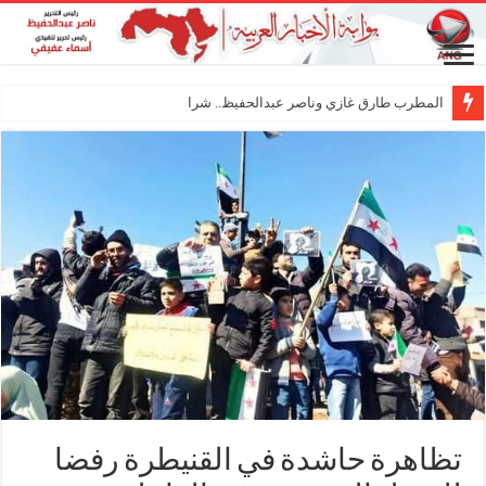
المطرب طارق غازي وناصر عبدالحفيظ.. شراكة فنية تر
تظاهرة حاشدة في القنيطرة رفضا