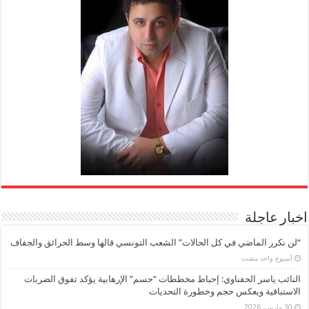
اخبار عاجلة
“لن نكرر الماضي في كل الحالات” الشعب التونسي قالها وسط الحرائق والجفاف
‏أسبوع واحد مضت
النائب ياسر الحفناوي: إحباط مخططات “حسم” الإرهابية يؤكد تفوق الضربات
الاستباقية ويعكس حجم وخطورة التحديات
30 مارس، 2026