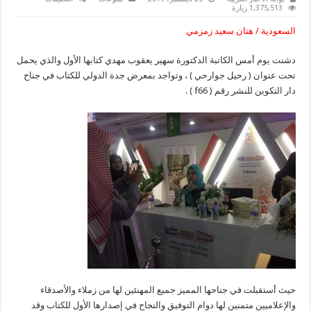
تدشين
1,375,513 زيارة
الكتاب
الأول
السعودية / هتان سعيد زمزمي
للدكتورة
سهير
يعقوب
دشنت يوم أمس الكاتبة الدكتورة سهير يعقوب مهدي كتابها الأول والذي يحمل
بمعرض
جدة
تحت عنوان ( رحيل جوارحي ) ، وتواجد بمعرض جدة الدولي للكتاب في جناح
للكتاب
مغلقة
دار التكوين للنشر رقم ( f66 ) .
حيث أستقبلت في جناحها المميز جميع المهنئين لها من زملاء والأصدقاء
والإعلاميين متمنين لها دوام التوفيق والنجاح في إصدارها الأول للكتاب وقد