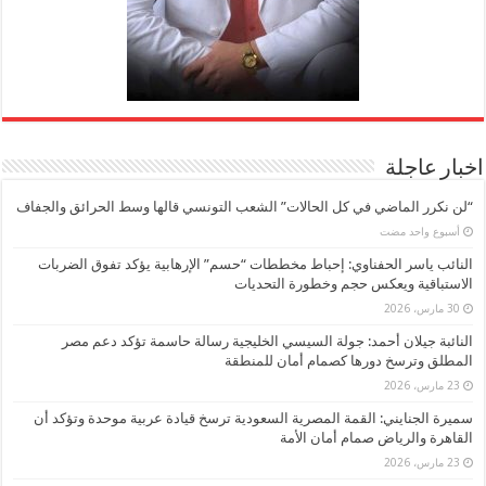
اخبار عاجلة
“لن نكرر الماضي في كل الحالات” الشعب التونسي قالها وسط الحرائق والجفاف
‏أسبوع واحد مضت
النائب ياسر الحفناوي: إحباط مخططات “حسم” الإرهابية يؤكد تفوق الضربات
الاستباقية ويعكس حجم وخطورة التحديات
30 مارس، 2026
النائبة جيلان أحمد: جولة السيسي الخليجية رسالة حاسمة تؤكد دعم مصر
المطلق وترسخ دورها كصمام أمان للمنطقة
23 مارس، 2026
سميرة الجنايني: القمة المصرية السعودية ترسخ قيادة عربية موحدة وتؤكد أن
القاهرة والرياض صمام أمان الأمة
23 مارس، 2026