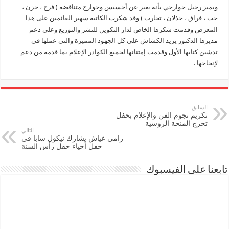
ويميز رحيل جوارحي بأنه يعبر عن أحسيس وجوارح متناقضه ( فرح ، حزن ،
حب ، فراق ، خذلان ، تجارب ) وقد شكرت الكاتبة سهير القائمين على هذا
المعرض وقدمت شكرها الخاص لدار التكوين للنشر والتوزيع وعلى دعم
مديرها الدكتور يزيد الكشاش على كل الجهود المميزة والتي عملها في
تدشين كتابها الأول وقدمت إمتنانها لجميع الكوادر الإعلام بما قدمه من دعم
لإنجاحها .
السابق
تكريم نجوم الفن والإعلام بحفل
تخرج المنحة الروسية
التالي
رامي عياش يشارك نيكول سابا في
حفل أحياء حفل رأس السنة
تابعنا على الفيسبوك