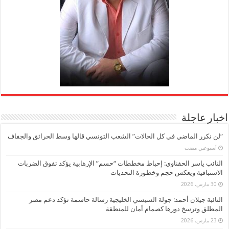
اخبار عاجلة
“لن نكرر الماضي في كل الحالات” الشعب التونسي قالها وسط الحرائق والجفاف
‏أسبوعين مضت
النائب ياسر الحفناوي: إحباط مخططات “حسم” الإرهابية يؤكد تفوق الضربات
الاستباقية ويعكس حجم وخطورة التحديات
30 مارس، 2026
النائبة جيلان أحمد: جولة السيسي الخليجية رسالة حاسمة تؤكد دعم مصر
المطلق وترسخ دورها كصمام أمان للمنطقة
23 مارس، 2026