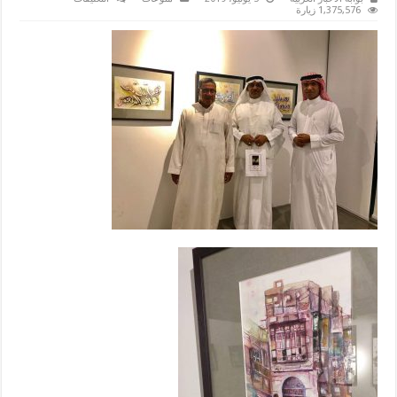
تداعيات
1,375,576 زيارة
الزمن
الجميل”
يُبهر
زوّاره
في
جدة
مغلقة