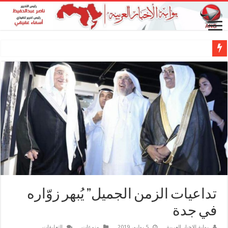
المطرب طارق غازي وناصر عبدالحفيظ.. شراكة فنية ترسم ملامح مستقبل الكليب ال
تداعيات الزمن الجميل” يُبهر زوّاره
في جدة
على
بوابة الاخبار العربية
5 يوليو، 2019
منوعات
التعليقات