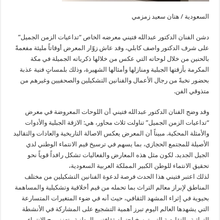
السعودية / هتان سعيد زمزمي
دشن الفنان الدكتور عبدالله فتيني معرضه الخاص “تداعيات الزمن الجميل”
على شرف الدكتور واصف كابلي، وقد عاش زوّار المعرض أوقاتاً مليئة مفعمةً
بالحنين من خلال لوحاته التي عكس من خلالها ذكرياته الجميلة في مكة
المكرمة بأزقتها الجبلية ومنازلها وأمثالها الشهيرة، وذلك بلمساتٍ فنية عذبة
بحضور نخبةً من رجال الأعمال والفنانين التشكيلين والصحفيين وغيرهم من
متذوقي الفن.
وقد وضح الفنان الدكتور عبدالله فتيني أن اللوحات المعروضة في معرض
“تداعيات الزمن الجميل” تناولت ثلاث محاور، هي: الازقة الجبلية والأدوات
والأمثلة المحكية. مبيناً أن المعرض يعكس الاصالة التاريخية والعادات والتقاليد
الأصيلة للمجتمع الحجازي، بما يسهم في ترسيخ قيم الانتماء الوطني لدي
الجيل الجديد. لكون مثل هذه المعارض والفعاليات تشكل رافداً قوياً نحو
تحقيق الانتماء للوطن الكبير المملكة العربية السعودية،
لذلك اعتبر فتيني هذا الحدث فرصة لدعوة الفنانين التشكيلين من مختلف
المناطق لإبراز معالم التراث بما تحمله من قيم أخلاقية وتشكيلية والمساهمة
بحيوية في إثراء المشهد الثقافي، حيث أنه في ضوء المتغيرات المتسارعة
التي يشهدها العالم اليوم تبرز أهمية التشجيع على المشاركة في الأنشطة
التراثية والتقليدية التي ترسخ احترام ثقافتهم الوطنية وتعزز روح الانتماء