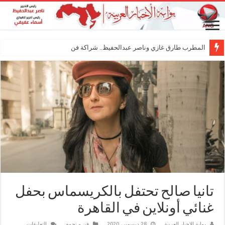
المطرب طارق غازي وناصر عبدالحفيظ.. شراكة فنية ترسم ملامح مستقبل
تانيا صالح تحتفل بالكريسماس بحفل
غنائي أونلاين في القاهرة
على
بوابة الاخبار العربية
28 ديسمبر، 2020
فن و نجوم
التعليقات