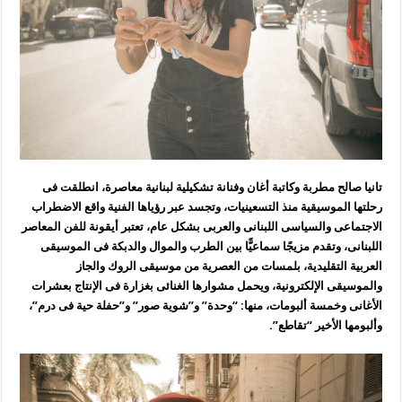
تانيا صالح مطربة وكاتبة أغان وفنانة تشكيلية لبنانية معاصرة، انطلقت فى
رحلتها الموسيقية منذ التسعينيات، وتجسد عبر رؤياها الفنية واقع الاضطراب
الاجتماعى والسياسى اللبنانى والعربى بشكل عام، تعتبر أيقونة للفن المعاصر
اللبنانى، وتقدم مزيجًا سماعيًّا بين الطرب والموال والدبكة فى الموسيقى
العربية التقليدية، بلمسات من العصرية من موسيقى الروك والجاز
والموسيقى الإلكترونية، ويحمل مشوارها الغنائى بغزارة فى الإنتاج بعشرات
الأغانى وخمسة ألبومات، منها: “وحدة” و”شوية صور” و”حفلة حية فى درم”،
وألبومها الأخير “تقاطع”.