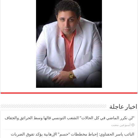
اخبار عاجلة
“لن نكرر الماضي في كل الحالات” الشعب التونسي قالها وسط الحرائق والجفاف
‏أسبوعين مضت
النائب ياسر الحفناوي: إحباط مخططات “حسم” الإرهابية يؤكد تفوق الضربات