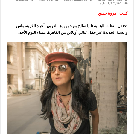
تانيا
1,375,361 زيارة
صالح
تحتفل
كتبت _ مروة حسن
بالكريسماس
بحفل
غنائي
تحتفل الفنانة اللبنانية تانيا صالح مع جمهورها العربي بأعياد الكريسماس
أونلاين
في
والسنة الجديدة عبر حفل غنائي أونلاين من القاهرة، مساء اليوم الأحد.
القاهرة
مغلقة