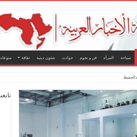
سياحة
المرأه
فن و نجوم
حوادث
شئون دينية
ثقافة
منوعات
لحفيظ.. شراكة فنية ترسم ملامح
تابعن