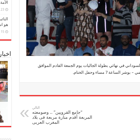
الأمة
23 مارس، 2026
النائ
هو اس
15 مارس، 2026
اخبا
لسوداني في نهائي بطولة الجاليات يوم الجمعة القادم الموافق
التالي
“جامع القرويين” .. وصومعته
المربعة أقدم منارة مربعة فى بلاد
المغرب العربى