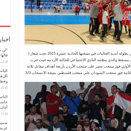
مغلقة
اخبار
“لن ن
برعاية السفيرة الأردنية ثروة النعيمات جرت أمس بطولة أندية الجاليات في نسختها الحادية عشرة 2025 تحت شعار (
قالها
 مسقط والذي ينظمه النادي الاجتماعي للجالية الأردنية حيث جرت
‏أس
ة الأولي فوز منتخب مصر على منتخب الأردن بأربعة أهداف مقابل ثلاثة
النائ
الثانية فوز منتخب السودان على منتخب فلسطين بنتيجة الانسحاب 3/0
الإره
وخطور
30 مارس، 2026
النائ
حاسم
أمان 
23 مارس، 2026
سميرة
عربية