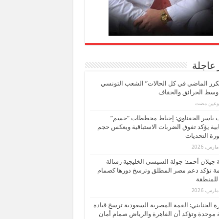
 عاجلة
كرر الماضي في كل الحالات” الشعب التونسي
 وسط الحرائق والجفاف
بوعين مضت
ب ياسر الحفناوي: إحباط مخططات “حسم”
ابية يؤكد تفوق الضربات الاستباقية ويعكس حجم
ة التحديات
بة جيلان أحمد: جولة السيسي الخليجية رسالة
ة تؤكد دعم مصر المطلق وترسخ دورها كصمام
للمنطقة
 الجنايني: القمة المصرية السعودية ترسخ قيادة
 موحدة وتؤكد أن القاهرة والرياض صمام أمان