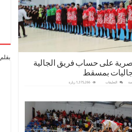
بقلم 
مصرية على حساب فريق الجالية
الجاليات بمسقط
على
ضة
التعليقات
1,375,266 زيارة
تأهل
منتخب
الجالية
المصرية
على
حساب
فريق
الجالية
الأردنية
لنهائي
بطولة
الجاليات
بمسقط