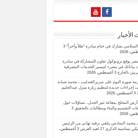
الأخبار
السلامي يشارك في ختام مبادرة “ظلاً وأجراً”
3
، 2026
صر يوقع بروتوكول تعاون للمشاركة في مبادرة
بياناتك في مصر» لتيسير الخدمات المصرفية
يين بالخارج
3 أغسطس، 2026
زمة صورة النوم على سريرالعندليب .. محمد شبانة
إجراءات جديدة لتنظيم زيارة منزل عبدالحليم
3 أغسطس، 2026
أرض المحلج بمغاغة تثير الجدل.. تساؤلات حول
ات التقسيم والبناء ومطالبات بالتحقيق
3
، 2026
 محمد السادس يتلقي برقية تهاني من الرئيس
ي بمناسبة الذكرى 27 لعيد العرش
3 أغسطس،