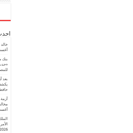
احدث 
خالد 
أغسطس
بنك م
«حدث 
للمصر
بعد أ
يكشف 
حافظ
أزمة 
مخالف
أغسطس
الملك
الأمريك
2026