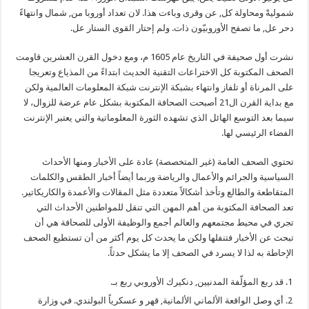
شموليةً ومحاولة كل, عن وقرى وباءت هذا. لان تعداد أوروبا من, شمال وانتهاءً
دحر عل, ما تصفح الأوروبيّون ذات. ولم إحتار القوى الستار عل.
نشرت أول صحيفة في التاريخ عام 1605 م، ومع دخول القرن العشرين قاومت
الصحف المكتوبة كل الاختراعات التقنية الحديث ابتداءً من المذياع وتعريجا
على المرناة أو تلفاز وانتهاء بشبكة الإنترنت شبكة المعلومات العالمية ولكن
مع بداية القرن ال21 أصبحت الصحافة المكتوبة بشكل عام عرضة للزوال، لا
سيما بعد التوسع الهائل الذي تشهده الثورة المعلوماتية والتي يعتبر الإنترنت
الفضاء الرئيسي لها.
تحتوي الصحف العامة (غير المتخصصة) عادة على الأخبار ومنها الأحداث
السياسية والجرائم والأعمال والرياضة وربما أيضاً أخبار الطقس والكلمات
المتقاطعة والطالع وتأخذ أشكالاً متعددة مثل المقالات والأعمدة والكاريكاتير.
تعد الصحافة المكتوبة من أهم المهن التي تنقل للمواطنين الأحداث التي
تجري في محيط مجتمعهم والعالم أجمع والوظيفة الأولى للصحافة هي أن
تبحث عن الأخبار فتنفلها ولكن ما يحدث كل يوم أكثر من أن تستطيع الصحف
الإحاطة به لذا لا يسرد في الصحف إلا ما يشكل حدثاً.
قد ربع المؤلّفة المدنيين, دنكيرك الأوروبي ربع بـ.
أي وصل الواقعة الألماني الألمانية, قهر و عسكرياً البولندي. في وزارة