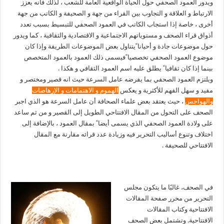
ويدور العمود الصحفي حول الحياة الواقعية العامة للشعب ، لذلك فانه يعزز
الارتباط و العلاقة و التجاوب بين القراء من جهة و الصحيفة و الكاتب من جهة
أخرى ، خاصة إذا استجاب الكاتب في العمود الصحفي للتبسيط بسبب تعدد
أذواق قراء الصحف و مستوياتهم الاجتماعية و الاقتصادية والثقافية ، كما ويدور
حول موضوعات جادة و أحيانا ًيتناول بعض الموضوعات الطريفة وإذا كان
موضوع العمود الصحفي تخصصيا ًفيسمى ذلك العمود بالعمود المتخصص
بينما إذا كان ثقافيا ً يطلق عليه اسم العمود الثقافي و هكذا .
ويلتزم العمود الصحفي بما يفرضه عامل السرعة حيث انه قصير ومختصر و
مفيد و سهل الفهم للأكثرية و يعكس
الهموم و الاهتمامات و الإرهاصات
والهواجس
، حيث يعتقد بعض علماء الصحافة أن عامل السرعة هو الذي اجبر
الصحف على التحول من المقال الافتتاحي الطويل إلى القصير و من ثم ساعد
على ولادة العمود الصحفي الذي يسمى أيضا ً بمقال العمود ، بالإضافة إلى
اختلاف وتنوع أساليب التحرير فيه وزيادة عدد قرائه مقارنة مع المقال
الافتتاحي للصحيفة .
في الصحف، غالبًا ما يتكون مجلس
التحرير من محرر صفحة المقالات
الافتتاحية وكتاب المقالات
الافتتاحية. وتشتمل بعض الصحف