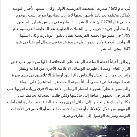
في عام 1632 صدرت الصحيفة الفرنسية الأولى وكان اسمها الأخبار اليومية
لأماكن مختلفه بعد ذلك بأشهر تبعتها لاغازيت لصاحبها نيو فراست رنودوم
حوالي عام 1796 كان عدد النشرات الصادرة في باريس يتجاوز السبعين
وكانت أول جريدة عربية زمن الحملات الصليبية تعد المطبعة الفرنسية عام
1799 في مصر مع الحملة الفرنسية بقياد نابليون بونابرت وكان اسمها
الحوادث اليومية وكان ظهور أول جريدة عربية في شمال أفريقيا في علم
1847 وهي المبشر.
ويطلق أحياناً لفظة السلطة الرابعة على الصحافة لما لها من تاثير على خلق
الراي العام ،ومنذ ان ظهرت الوسائل الاعلامية الأخرى من اذاعة وتلفاز
وإنترنت وما زال الجدل والنقاش دائرا بين أوساط الاعلاميين في مدى قدرة
هذه المهنة (والتي تسمى أحياناً بمهنة البحث عن المتاعب) على البقاء
والديممومة نظراً لسهولة انتشار الوسائل الاعلامية الأخرى وزيادة قدرتها على
التاثير في الجمهور إضافة إلى جاذبيتها ولكن ظلت الصحافة تحافظ على
مكانتها وذلك عبر لجوئها إلى بدائل أخرى ومحاولة البقاء ضمن دائرة اهتمامات
الجمهور من خلال الإعلانات أو تقديم الخدمات العامة أو التعمق في الأحداث
اليومية وسرعة الوصول إلى القارئ وغيرها.