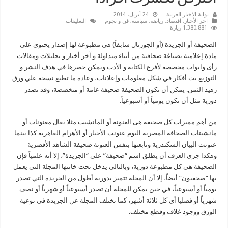
بوابة الاخبار العربية
24 أبريل، 2014
على
اخر الأخبار
,
اقتصاد
,
رياضة
,
سياسة
,
فن و نجوم
التعليقات
تأبي
1,380,881 زيارة
الرماح
إذا
الصحيفة أو الجريدة (أو الجورنال سابقاً) هي مطبوعة لها إصدار يحتوي على
اجتمعن
تكسرا
مادة إعلامية بصياغة صحافية من أنباء متداولة و آخر أخبار و تحليلات ومقالات
وإذا
رأى وابواب مخصصة لأفرع الكتابة و الأدب ويمكن حصرها في هدف النشر و
افترقن
تكسرت
التوزيع بث أفكار في شكل معلومات وإعلانات، وعادة ما تطبع نسخة علي ورق
أفرادا
مغلقة
زهيد الثمن. يمكن أن تكون الصحيفة صحيفة عامة أو متخصصة، وقد تصدر
دورية مثل أن تكون يومياً أو أسبوعياً.
من أهم مميزات كل صحيفة هى العنونة أو المانشيت مثلا يقال معنونات أو
مانشيتات الصحافة المصرية اليوم عنونت الأخبار أو الأهرام القاهرية كذا بينما
عنونت البيان السكندرية وتابعتها بنفس العنونة صحيفة الشاهد الأقصرية
وهكذا جرى العرف أن يطلق اسم “صحيفة” على “الجريدة”، إلا أنه علمياً فإن
الصحيفة هي كل مطبوعة دورية، وبالتالي يدخل تحت خانتها المجلة التي يعمل
بها “صحفيون” أيضاً، إلا أن المجلة تتميز بدورية أطول من الجريدة التي تصدر
يومياً أو أسبوعياً، في حين يمكن للمجلة أن تصدر أسبوعياً أو شهرياً أو نصف
شهرياً أو فصليا أي كل ثلاثة أشهر، كما تختلف المجلة عن الجريدة في نوعية
الورق ووجود غلاف وقطع مختلف.