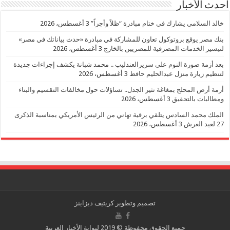
احدث الأخبار
خالد السلامي يشارك في ختام مبادرة “ظلاً وأجراً”
3 أغسطس، 2026
بنك مصر يوقع بروتوكول تعاون للمشاركة في مبادرة «حدث بياناتك في مصر»
لتيسير الخدمات المصرفية للمصريين بالخارج
3 أغسطس، 2026
بعد أزمة صورة النوم على سريرالعندليب .. محمد شبانة يكشف إجراءات جديدة
لتنظيم زيارة منزل عبدالحليم حافظ
3 أغسطس، 2026
أزمة أرض المحلج بمغاغة تثير الجدل.. تساؤلات حول مخالفات التقسيم والبناء
ومطالبات بالتحقيق
3 أغسطس، 2026
الملك محمد السادس يتلقي برقية تهاني من الرئيس الأمريكي بمناسبة الذكرى
27 لعيد العرش
3 أغسطس، 2026
تصميم وتطوير
كريتيف ديزاينز
جميع الحقوق محفوظة © 2019 لبوابة الأخبار العربية