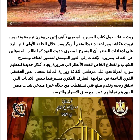
وبث حلقاته حول كتاب المسرح المصري تأليف إتين دريوتون ترجمة وتقديم د
ثروت عكاشة ومراجعة د عبدالمنعم أبوبكر ومن خلال الحلقة الأولى قام بالرد
على ادعاءات البعض بأن المسرح المصري حديث العهد كما طالب المسؤلين
عن الثقافة بضرورة الإلتفات إلي الدور المهمش لقصور الثقافة ومسرح
الشباب والقطاع الخاص للفت الأنظار الي ضرورة إيجاد أفكار جديدة لتعظيم
موارد الدولة تعود على موظفي الثقافة ووزارة المالية بتفعيل الدور الحقيقي
للقوي الناعمة في مواجهة التطرف الفكري مسترشدا ببعض الكيانات التي
تحقق ربحيه وتقدم منتج فني تستقطب من خلاله خيرة مبدعي شباب مصر
الذين يتم تجاهلهم عمدا مع سبق الاصرار والترصد