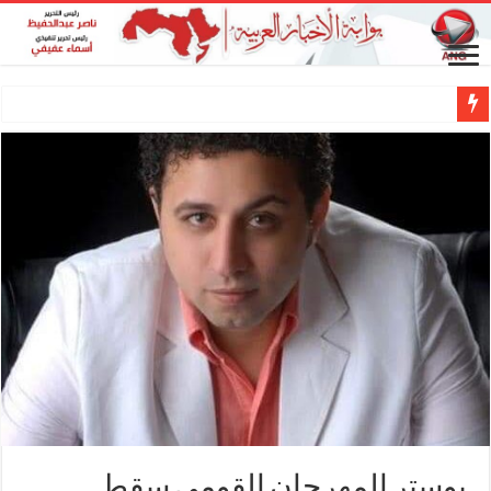
بوستر المهرجان القومى سقط