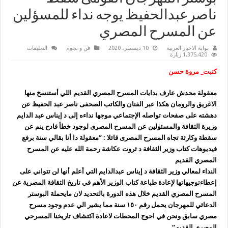
ناصرعبدالحفيظ يوجه نداء للمسؤلين
عن المسرح المصري
على
بوابة الاخبار العربية
10 ديسمبر، 2020
فن و نجوم
التعليقات
بوستر
1,375,420 زيارة
المهرجان
القومى
كتبت_ مروة حسن
سقط
ناصرعبدالح
يوجه
معقولة محدش عارف بدايات المسرح المصري القديم اللي أستنسخ منها
نداء
للمسؤلين
الاغريق والرومان هكذا عبر الفنان والكاتب الصحفى ناصر عبد الحفيظ عن
عن
المسرح
دهشته على صفحات تواصله الإجتماعي موجها نداءه إلى د إيناس عبد الدايم
المصري
وزيرة الثقافة والمسئولين عن المسرح المصرى لوجود خطأ فادح ينم عن
مغلقة
سقطة وكارثة تجاه المسرح المصرى قائلا : ”معقولة دا أنا بقالي سنة برفع
فيديوهات كتاب وزير الثقافة د ثروت عكاشة رحمة الله عليه عن المسرح
المصري القديم
النداء لمعالي وزير الثقافة د إيناس عبدالدايم التي أعلم أنها لن تتواني على
إعطاءتوجيهاتها لإعادة طباعة كتاب الوزير الأهم في تاريخ الثقافة المصرية عن
المسرح المصري القديم خلال هذه الدورة بالتحديد لان مايحملة البوستر
الدعائي للمهرجان يحمل رقم ١٥٠ سنة مما يشير الي عدم وجود مسرح
مصري سابق ونحن في احوج المحطات لاعادة اكتشاف تاريخنا المسرحي
المصري القديم“.