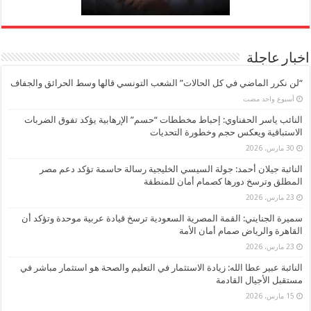
اخبار عاجلة
“لن نكرر الماضي في كل الحالات” الشعب التونسي قالها وسط الحرائق والجفاف
‏أسبوع واحد مضت
النائب ياسر الحفناوي: إحباط مخططات “حسم” الإرهابية يؤكد تفوق الضربات
الاستباقية ويعكس حجم وخطورة التحديات
30 مارس، 2026
النائبة جيلان أحمد: جولة السيسي الخليجية رسالة حاسمة تؤكد دعم مصر
المطلق وترسخ دورها كصمام أمان للمنطقة
23 مارس، 2026
سميرة الجنايني: القمة المصرية السعودية ترسخ قيادة عربية موحدة وتؤكد أن
القاهرة والرياض صمام أمان الأمة
23 مارس، 2026
النائبة عبير عطا الله: زيادة الاستثمار في التعليم والصحة هو استثمار مباشر في
مستقبل الأجيال القادمة
15 مارس، 2026