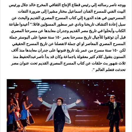
ووجه ناصر رسالته إلي رئيس قطاع الإنتاج الثقافي المخرج خالد جلال ورئيس
البيت الفني للمسرح الفنان اسماعيل مختار مشيرا إلى ضرورة التفات
المسرحيين في هذه الدورة إلي كتاب المسرح المصري القديم والبحث عن
سبل إعادة اكتشاف تاريخنا ونادي عبر سطور المسؤلين قائلا:” أعيدوا طباعة
الكتاب وأبحثَوا في تاريخ مصر القديم وجدران معابدها عن مسرحنا المصري
قبل أن توثقوا للأجيال تاريخ مسرحنا بعمر ١٥٠ سنة ضعوا على البوستر جملة
المسرح المصري المعاصر او اي جملة لاتفصلنا عن تاريخ المسرح الحقيقي
لكن ١٥٠ سنة مسرح من عمر بلد تاريخ فنونها على جدران معابدها منذ آلاف
السنون بتقول كلام كتير معقولة ياجماعة وكان قد بدأ ناصرعبدالحفيظ منذ
ثلاث شهور بث حلقات عن كتاب المسرح المصري القديم تحت عنوان مصر
تحدثت فتعلم العالم “.