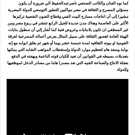
كما نوه الفنان والكاتب الصحفي ناصرعبدالحفيظ الي ضرورة أن يكون
مسؤلي المسرح و الثقافة في مصر مواكبين للتطور التوسعي للدولة المصرية
مشيرا إلى أن انتاجات مسارح البيت الفني وقطاع الفنون الشعبية تركيزها
الأكبر على العاصمة وهناك مدن جديدة للجيل الرابع تنتشر في ربوع مصر ومن
غير المنطقي ان تكون بلابنايات وعروض فنية كما أشار إلي أن سطول بنايات
الهيئة العامة لقصور الثقافة على سبيل المثال يعرض أعماله المسرحية لفرقة
القومية او بيوته الثقافيه لمدة خمسة عشر يوما أو شهر ثم يغلق ابوابه مع إنه
بوابة ومنفذ هام لتعظيم موارد الدولة وإستقطاب المواهب الشابه التي يمكنها
بتعديلات بسيطه في القوانين أن تعيد للكيان قوته الناعمة وبهجته في الدفع
بعجلة الانتاج والصناعة الفنيه التي تعد مصدرا هاما من مصادر الدخل لموظفيها
وللدولة