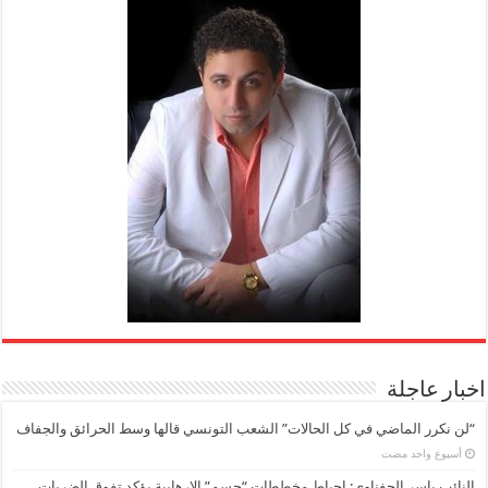
اخبار عاجلة
“لن نكرر الماضي في كل الحالات” الشعب التونسي قالها وسط الحرائق والجفاف
‏أسبوع واحد مضت
النائب ياسر الحفناوي: إحباط مخططات “حسم” الإرهابية يؤكد تفوق الضربات