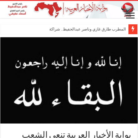
المطرب طارق غازي وناصر عبدالحفيظ.. شراكة فنية ت
بوابة الأخبار العربية تنعي الشعب