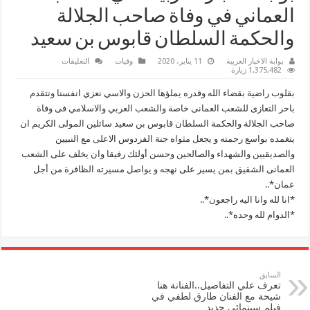
العماني في وفاة صاحب الجلالة
والحكمة السلطان قابوس بن سعيد
على
بوابة الاخبار العربية
11 يناير، 2020
وفيات
التعليقات
بوابة
1,375,482 زيارة
الأخبار
العربية
بقلوب راضية بقضاء الله وقدره يملؤها الحزن والاسي نعزي انفسنا ونتقدم
تنعي
الشعب
باحر التعازى للشعب العمانى خاصة والشعب العربي والاسلامي فى وفاة
العماني
صاحب الجلالة والحكمة السلطان قابوس بن سعيد سائلين المولى الكريم ان
في
وفاة
يتغمده بواسع رحمته و يجعل مثواه جنة الفردوس الاعلى مع النبيين
صاحب
الجلالة
والصديقيين والشهداء والصالحين وحسن أولئك رفيقا وان يخلف على الشعب
والحكمة
السلطان
العمانى الشقيق بمن يسير على نهجه و يواصل مسيرته الظافرة من أجل
قابوس
عمان*..
بن
سعيد
*انا لله وانا اليه راجعون*..
مغلقة
*الدوام لله وحده*..
السابق
تعرف علي التفاصيل..الفنانة هنا
شيحة مع الفنان طارق لطفي في
فيلم سينمائي جديد