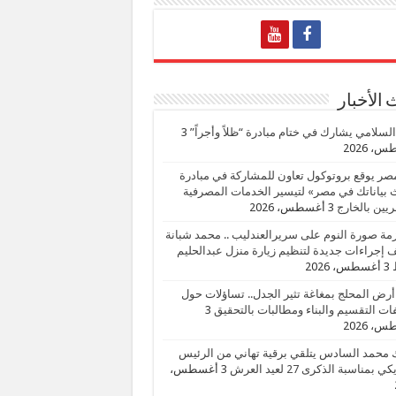
الأخبار
السلامي يشارك في ختام مبادرة “ظلاً وأجراً”
3
، 2026
صر يوقع بروتوكول تعاون للمشاركة في مبادرة
بياناتك في مصر» لتيسير الخدمات المصرفية
يين بالخارج
3 أغسطس، 2026
زمة صورة النوم على سريرالعندليب .. محمد شبانة
إجراءات جديدة لتنظيم زيارة منزل عبدالحليم
3 أغسطس، 2026
أرض المحلج بمغاغة تثير الجدل.. تساؤلات حول
ات التقسيم والبناء ومطالبات بالتحقيق
3
، 2026
 محمد السادس يتلقي برقية تهاني من الرئيس
ي بمناسبة الذكرى 27 لعيد العرش
3 أغسطس،