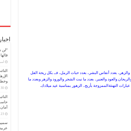
ميلادها
مغلقة
اخبار
“لن ن
قالها
‏أس
النائ
والزهر.. بعدد أنفاس البشر.. بعدد حبات الرمل.. فــ بكل ريحة الفل
الإره
ريحان والعود والعنبر.. بعدد ما نبت الشجر والورود والزهر وبعدد ما
وخطور
 عبارات التهنئةالممزوجة بأريج.. الزهور بمناسبة عيد ميلادك
.
30 مارس، 2026
النائ
حاسم
أمان 
23 مارس، 2026
سميرة
عربية