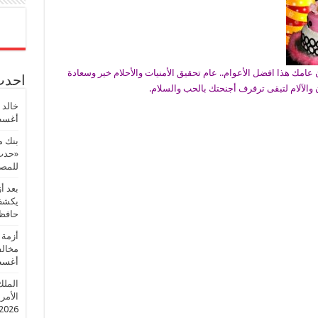
 عامك هذا افضل الأعوام.. عام تحقيق الأمنيات والأحلام خير وسعادة
احدث 
والآلام لتبقى ترفرف أجنحتك بالحب والسلام.
خالد 
أغسطس
بنك م
«حدث 
للمصر
بعد أ
يكشف 
حافظ
أزمة 
مخالف
أغسطس
الملك
الأمريك
2026