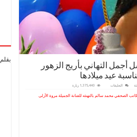
بقلم 
سل أجمل التهاني بأريج الزهور
ناسبة عيد ميلادها
على
ئة
التعليقات
1,375,440 زيارة
بوابة
الأخبار
لكاتب الصحفي محمد سالم بالتهنئه للفنانة الجميلة مروة الأزلى
العربية
ترسل
أجمل
التهاني
بأريج
الزهور
للفنانة”
مروة
الازلى“
بمناسبة
عيد