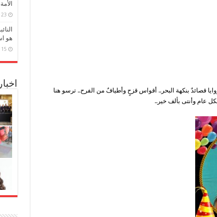
الأمة
23 مارس، 2026
النائ
هو اس
15 مارس، 2026
اخبا
ايا قصائدٌ بنكهة البحر.. أقواس قزحٍ وأطيافٌ من الفرح.. ترسو هنا
فكل عام وأنتى بألف خير..