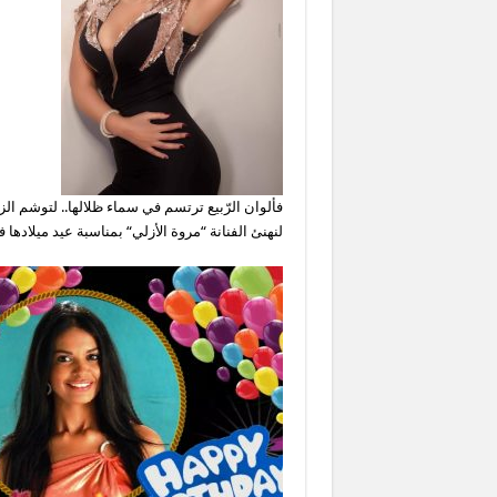
فألوان الرّبيع ترتسم في سماء ظلالها.. لتوشم الزو
لنهنئ الفنانة “مروة الأزلي“ بمناسبة عيد ميلادها 