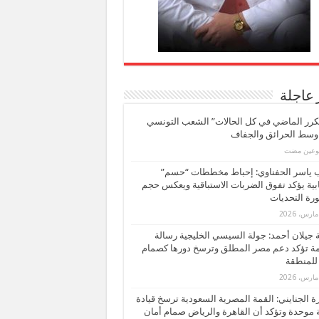
 عاجلة
كرر الماضي في كل الحالات” الشعب التونسي
 وسط الحرائق والجفاف
بوعين مضت
ب ياسر الحفناوي: إحباط مخططات “حسم”
ابية يؤكد تفوق الضربات الاستباقية ويعكس حجم
ة التحديات
بة جيلان أحمد: جولة السيسي الخليجية رسالة
ة تؤكد دعم مصر المطلق وترسخ دورها كصمام
للمنطقة
 الجنايني: القمة المصرية السعودية ترسخ قيادة
 موحدة وتؤكد أن القاهرة والرياض صمام أمان