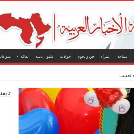
سياحة
المرأه
فن و نجوم
حوادث
شئون دينية
ثقافة
منوعات
لحفيظ.. شراكة فنية ترسم ملامح
تابعن