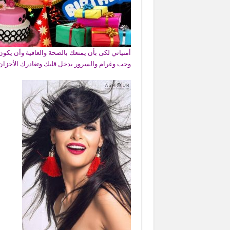
أمنياتي لكى بأن يمتعك بالصحة والعافية وأن يكون
وحب وغرام والسرور يدخل قلبك وتغادرك الأحزان 