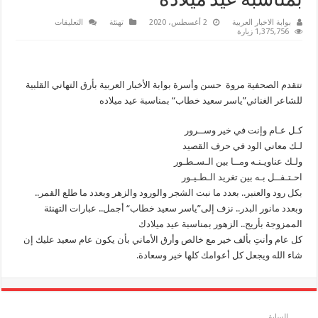
بمناسبة عيد ميلاده
على
بوابة الاخبار العربية
2 أغسطس، 2020
تهنئة
التعليقات
بوابةالأخبار
1,375,756 زيارة
العربية
تهنئ
الشاعرالغنائي”ي
بمناسبة
عيد
تتقدم الصحفية مروة حسن وأسرة بوابة الأخبار العربية بأرق التهاني القلبية
ميلاده
مغلقة
للشاعر الغنائي”ياسر سعيد خطاب“ بمناسبة عيد ميلاده
كـل عـام وإنت في خير وســرور
لـك معاني الود في حرف القصيد
ولـك عناويـنـه ومــا بين الـسـطـور
احـتـفــل بـه بين تغريد الـطـيـور
بكل رود والعنبر.. بعدد ما نبت الشجر والورود والزهر وبعدد ما طلع القمر..
وبعدد مانور البدر.. نزف إلى”ياسر سعيد خطاب“ أجمل.. عبارات التهنئة
الممزوجة بأريج.. الزهور بمناسبة عيد ميلادك
كل عام وأنتِ بألف خير مع خالص وأرق الأماني بأن يكون عام سعيد عليك إن
شاء الله ويجعل كل أعوامك كلها خير وسعادة.
السابق