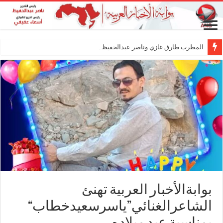
المطرب طارق غازي وناصر عبدالحفيظ.. شراكة فني
بوابةالأخبار العربية تهنئ
الشاعرالغنائي”ياسرسعيدخطاب“