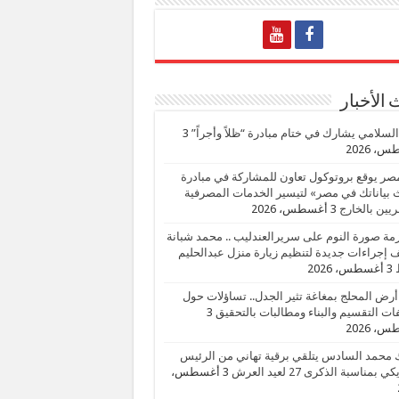
الأخبار
السلامي يشارك في ختام مبادرة “ظلاً وأجراً”
3
، 2026
صر يوقع بروتوكول تعاون للمشاركة في مبادرة
بياناتك في مصر» لتيسير الخدمات المصرفية
يين بالخارج
3 أغسطس، 2026
زمة صورة النوم على سريرالعندليب .. محمد شبانة
إجراءات جديدة لتنظيم زيارة منزل عبدالحليم
3 أغسطس، 2026
أرض المحلج بمغاغة تثير الجدل.. تساؤلات حول
ات التقسيم والبناء ومطالبات بالتحقيق
3
، 2026
 محمد السادس يتلقي برقية تهاني من الرئيس
ي بمناسبة الذكرى 27 لعيد العرش
3 أغسطس،