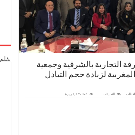
بقلم 
رفة التجارية بالشرقية وجمعية
مغربية لزيادة حجم التبادل
على
فظات
التعليقات
1,375,072 زيارة
بروتوكول
تعاون
بين
الغرفة
التجارية
بالشرقية
وجمعية
رجال
الأعمال
المصرية