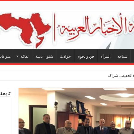
سياحة
المرأه
فن و نجوم
حوادث
شئون دينية
ثقافة
منوعات
لحفيظ.. شراكة فنية ترسم ملامح مستقبل الكليب الغنائي في “مين
تابعن