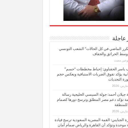
 عاجلة
كرر الماضي في كل الحالات” الشعب التونسي
 وسط الحرائق والجفاف
بوعين مضت
ب ياسر الحفناوي: إحباط مخططات “حسم”
ابية يؤكد تفوق الضربات الاستباقية ويعكس حجم
ة التحديات
بة جيلان أحمد: جولة السيسي الخليجية رسالة
ة تؤكد دعم مصر المطلق وترسخ دورها كصمام
للمنطقة
 الجنايني: القمة المصرية السعودية ترسخ قيادة
 موحدة وتؤكد أن القاهرة والرياض صمام أمان