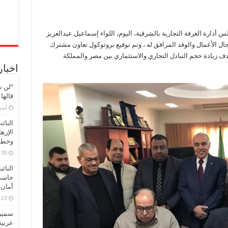
المغربية
لزيادة
حجم
التبادل
التجاري
دارة الغرفة التجارية بالشرقية، اليوم، اللواء إسماعيل عبدالعزيز
مغلقة
ل الأعمال والوفد المرافق له ، وتم توقيع بروتوكول تعاون مشترك
دف زيادة حجم التبادل التجاري والاستثماري بين مصر والمملكة
اخبار
“لن ن
قالها
‏أس
النائ
الإره
وخطور
30 مارس، 2026
النائ
حاسم
أمان 
23 مارس، 2026
سميرة
عربية