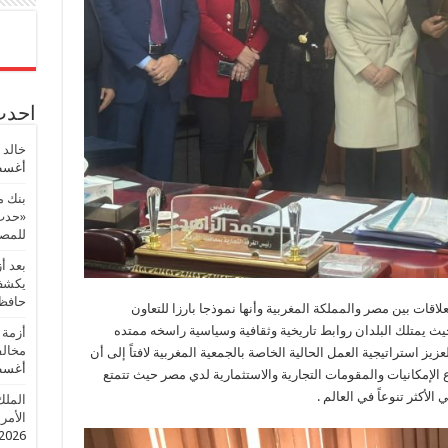
احدث 
خالد 
أغسطس
بنك م
«حدث 
للمصر
بعد أ
يكشف 
حافظ
لاقات بين مصر والمملكة المغربية وأنها نموذجا بارزا للتعاون
حيث يمتلك البلدان روابط تاريخية وثقافية وسياسية راسخه ممتده
أزمة 
مخالف
 استراتيجية العمل الحالية الخاصة بالجمعية المغربية لافتاً إلى أن
أغسطس
 الإمكانيات والمقومات التجارية والاستثمارية لدي مصر حيث تتمتع
الأكثر تنوعاً في العالم .
الملك
الأمريك
2026