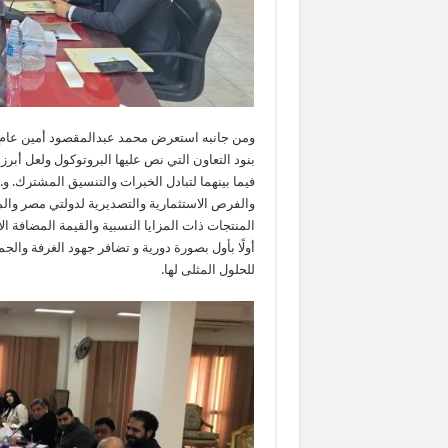
ومن جانبه استعرض محمد عبدالمقصود أمين عام ال
بنود التعاون التي نص عليها البروتوكول ولعل أبرزه
فيما بينهما لتبادل الخبرات والتنسيق المشترك. و
والفرص الاستثمارية والتصديرية لدولتي مصر والم
المنتجات ذات المزايا النسبية والقيمة المضافة ا
أولًا بأول بصورة دورية و تضافر جهود الغرفة وال
للحلول المثلى لها.