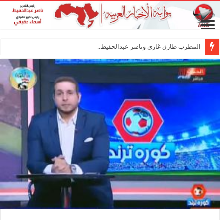
المطرب طارق غازي وناصر عبدالحفيظ.. شراكة فني