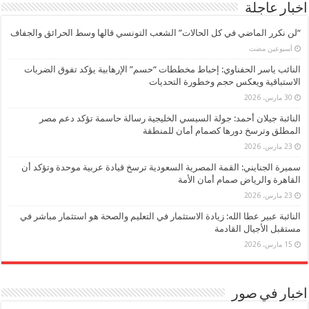
اخبار عاجلة
“لن نكرر الماضي في كل الحالات” الشعب التونسي قالها وسط الحرائق والجفاف
‏أسبوعين مضت
النائب ياسر الحفناوي: إحباط مخططات “حسم” الإرهابية يؤكد تفوق الضربات
الاستباقية ويعكس حجم وخطورة التحديات
30 مارس، 2026
النائبة جيلان أحمد: جولة السيسي الخليجية رسالة حاسمة تؤكد دعم مصر
المطلق وترسخ دورها كصمام أمان للمنطقة
23 مارس، 2026
سميرة الجنايني: القمة المصرية السعودية ترسخ قيادة عربية موحدة وتؤكد أن
القاهرة والرياض صمام أمان الأمة
23 مارس، 2026
النائبة عبير عطا الله: زيادة الاستثمار في التعليم والصحة هو استثمار مباشر في
مستقبل الأجيال القادمة
15 مارس، 2026
اخبار في صور