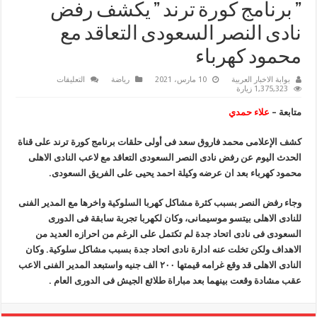
” برنامج كورة ترند ” يكشف رفض
نادى النصر السعودى التعاقد مع
محمود كهرباء
على
بوابة الاخبار العربية
10 مارس، 2021
رياضة
التعليقات
”
1,375,323 زيارة
برنامج
كورة
متابعة –
علاء حمدي
ترند
”
يكشف
كشف الإعلامى محمد فاروق سعد فى أولى حلقات برنامج كورة ترند على قناة
رفض
نادى
الحدث اليوم عن رفض نادى النصر السعودى التعاقد مع لاعب النادى الاهلى
النصر
السعودى
محمود كهرباء بعد ان عرضه وكيلة احمد يحيى على الفريق السعودى.
التعاقد
مع
محمود
وجاء رفض النصر بسبب كثرة مشاكل كهربا السلوكية واخرها مع المدير الفنى
كهرباء
مغلقة
للنادى الاهلى بيتسو موسيمانى، وكان لكهربا تجربة سابقة فى الدورى
السعودى فى نادى اتحاد جدة لم تكتمل على الرغم من احرازه العديد من
الاهداف ولكن تخلت عنه ادارة نادى اتحاد جدة بسبب مشاكل سلوكية.
وكان
النادى الاهلى قد وقع غرامه قيمتها
٢٠٠
الف جنيه واستبعد المدير الفنى الاعب
عقب مشادة وقعت بينهما بعد مباراة طلائع الجيش فى الدورى العام .