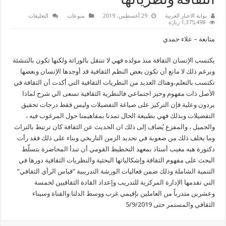
الثقافة ونظرياتها
على
بوابة الاخبار العربية
29 أغسطس، 2019
منوعات
التعليقات
برنامج
1,375,498 زيارة
فعاليات
قياس
متابعة – علاء حمدي
الرأي
يبرز
المحددات
يكتسب الإنسان الثقافة منذ مولده فهي لا تنتقل بالوراثة ولكنها تكون بالتنشئة
الاجتماعية
لتطور
وبرغم ذلك لا مانع أن تكون بعض النظم الثقافية قد أوجدها الإنسان وبعضها
مفهوم
الثقافة
تكتسب بالتعلم،وهناك العديد من النظريات الثقافية التي أكدت أن الثقافة في
ونظرياتها
الأصل ذات مفهوم وحيز اجتماعي فالنظرية الثقافية تسعى الي شرح لماذا
مغلقة
يردون وعلية فإن التركيز على صياغة التفصيلات وليس فقط درجات تحقيق
التفضيلات وبذلك فهي بطبيعة الحال تمدنا بمفاهيمنا حول المرغوب فيه ،
والجميل ، والمفزع يُضاف إلى ذلك ان الحديث عن الثقافة كان ترتبط بالتراث
وما يخلف ذلك من صعوبة في تحديد الزمن التاريخي وبناء على ذلك فقد رأت
دكتورة هبه مغيب أستاذ بمعهد التخطيط القومي أن تبدأ المحاضرة بتسلّط
البحث على مفهوم الثقافة وإشكالياتها البحثية والنظريات الثقافية دورها في
التنمية الشاملة وذلك ضمن فعاليات الورشة التدريبية “قياس الرأي الثقافي“
التي تقدمها الإدارة المركزية للتدريب وإعداد القادة الثقافيين لخمسة
وعشرين متدرباً من العاملين بإقيمي غرب ووسط الدلتا والقناة وسيناء
الثقافي والمستمر حتى 5/9/2019