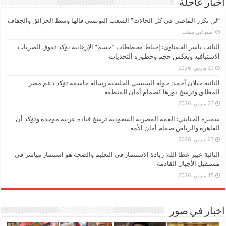
اخبار عاجلة
“لن نكرر الماضي في كل الحالات” الشعب التونسي قالها وسط الحرائق والجفاف
‏أسبوعين مضت
النائب ياسر الحفناوي: إحباط مخططات “حسم” الإرهابية يؤكد تفوق الضربات
الاستباقية ويعكس حجم وخطورة التحديات
30 مارس، 2026
النائبة جيلان أحمد: جولة السيسي الخليجية رسالة حاسمة تؤكد دعم مصر
المطلق وترسخ دورها كصمام أمان للمنطقة
23 مارس، 2026
سميرة الجنايني: القمة المصرية السعودية ترسخ قيادة عربية موحدة وتؤكد أن
القاهرة والرياض صمام أمان الأمة
23 مارس، 2026
النائبة عبير عطا الله: زيادة الاستثمار في التعليم والصحة هو استثمار مباشر في
مستقبل الأجيال القادمة
15 مارس، 2026
اخبار في صور