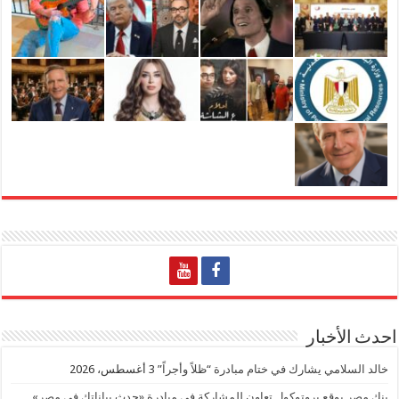
احدث الأخبار
خالد السلامي يشارك في ختام مبادرة “ظلاً وأجراً”
3 أغسطس، 2026
بنك مصر يوقع بروتوكول تعاون للمشاركة في مبادرة «حدث بياناتك في مصر»