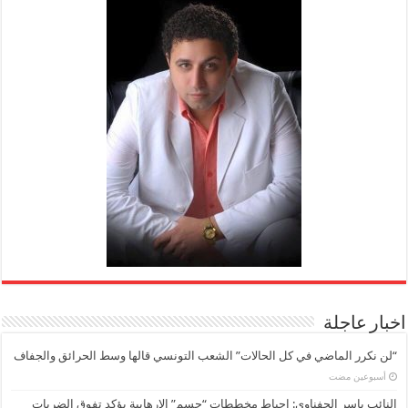
اخبار عاجلة
“لن نكرر الماضي في كل الحالات” الشعب التونسي قالها وسط الحرائق والجفاف
‏أسبوعين مضت
النائب ياسر الحفناوي: إحباط مخططات “حسم” الإرهابية يؤكد تفوق الضربات