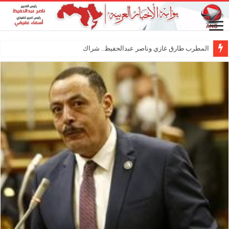
المطرب طارق غازي وناصر عبدالحفيظ.. شراكة فنية ترسم