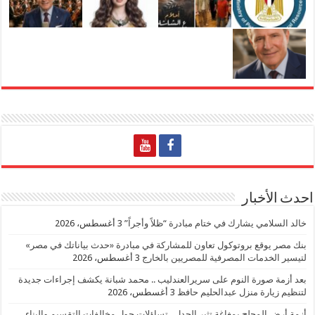
احدث الأخبار
خالد السلامي يشارك في ختام مبادرة “ظلاً وأجراً”
3 أغسطس، 2026
بنك مصر يوقع بروتوكول تعاون للمشاركة في مبادرة «حدث بياناتك في مصر»
لتيسير الخدمات المصرفية للمصريين بالخارج
3 أغسطس، 2026
بعد أزمة صورة النوم على سريرالعندليب .. محمد شبانة يكشف إجراءات جديدة
لتنظيم زيارة منزل عبدالحليم حافظ
3 أغسطس، 2026
أزمة أرض المحلج بمغاغة تثير الجدل.. تساؤلات حول مخالفات التقسيم والبناء