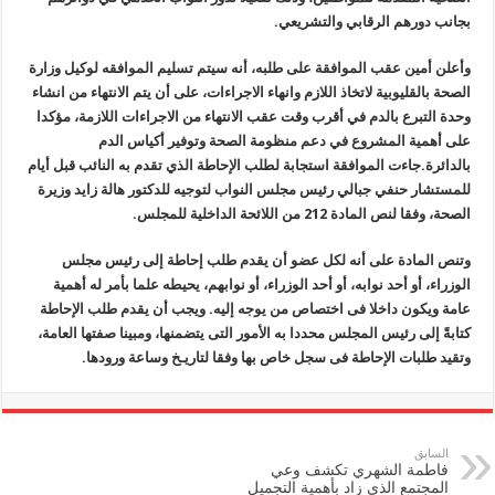
بجانب دورهم الرقابي والتشريعي.
وأعلن أمين عقب الموافقة على طلبه، أنه سيتم تسليم الموافقه لوكيل وزارة
الصحة بالقليوبية لاتخاذ اللازم وانهاء الاجراءات، على أن يتم الانتهاء من انشاء
وحدة التبرع بالدم في أقرب وقت عقب الانتهاء من الاجراءات اللازمة، مؤكدا
على أهمية المشروع في دعم منظومة الصحة وتوفير أكياس الدم
بالدائرة.
جاءت الموافقة استجابة لطلب الإحاطة الذي تقدم به النائب قبل أيام
للمستشار حنفي جبالي رئيس مجلس النواب لتوجيه للدكتور هالة زايد وزيرة
الصحة، وفقا لنص المادة 212 من اللائحة الداخلية للمجلس.
وتنص المادة على أنه لكل عضو أن يقدم طلب إحاطة إلى رئيس مجلس
الوزراء، أو أحد نوابه، أو أحد الوزراء، أو نوابهم، يحيطه علما بأمر له أهمية
عامة ويكون داخلا فى اختصاص من يوجه إليه. ويجب أن يقدم طلب الإحاطة
كتابةً إلى رئيس المجلس محددا به الأمور التى يتضمنها، ومبينا صفتها العامة،
وتقيد طلبات الإحاطة فى سجل خاص بها وفقا لتاريـخ وساعة ورودها.
السابق
فاطمة الشهري تكشف وعي
المجتمع الذي زاد بأهمية التجميل