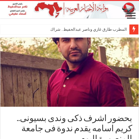
المطرب طارق غازي وناصر عبدالحفيظ.. شراكة فنية ترس
بحضور اشرف ذكى وندى بسيونى..
كريم اسامه يقدم ندوة فى جامعة