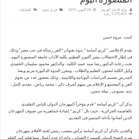
المنصورة اليوم
على
بوابة الاخبار العربية
28 أكتوبر، 2019
فن و نجوم
التعليقات
بحضور
1,375,425 زيارة
اشرف
ذكى
وندى
بسيونى..
كريم
كتبت- مروة حسن
اسامه
يقدم
ندوة
فى
يقدم الإعلامى ” كريم أسامة ” ندوة بعنوان “الفن رسالة فى حب مصر” وذلك
جامعة
فى إطار الاحتفالات بنصر أكتوبر العظيم بكلية الآداب جامعة المنصورة اليوم ،
المنصورة
اليوم
تحت رعاية الدكتور رضا سيد عميد الكلية ، والدكتور محمود سليمان الجعيدي
مغلقة
وكيل الكلية لشئون التعليم والطلاب ، ومقرر الندوة الدكتورة مريم ويصا
المدرس بقسم الدراسات اليونانية واللاتينية ، وذلك بحضور عدد من نجوم
الفن و المجتمع و الإعلام من بينهم أشرف ذكى ، محمد رياض ، مجدى كامل ،
ندى بسيونى ، نبيلة حسن.
يذكر أن ” كريم أسامة ” قدم مؤخراً المهرجان الدولى للباس التقليدى
بالعاصمة الجزائرية ، حيث نال ” كريم ” إشادة جماهيرية من ضيوف المهرجان
الذين أشادوا بأدائه المتميز فى التقديم.
والجدير بالذكر أن كريم أسامة ترأس منصب رئيس لجنة الأفلام بمهرجان
شرم الشيخ الدولى للمسرح الشبابي، وإخراج عدة أعمال منها فيلم كبير الحلم