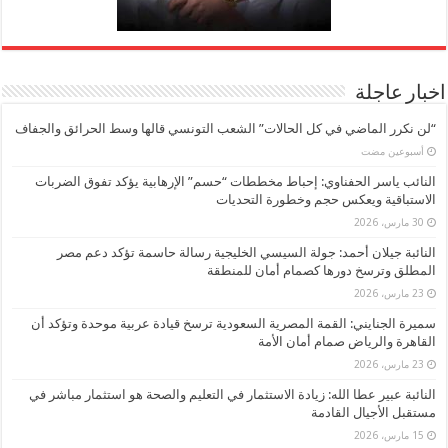
اخبار عاجلة
“لن نكرر الماضي في كل الحالات” الشعب التونسي قالها وسط الحرائق والجفاف
‏أسبوعين مضت
النائب ياسر الحفناوي: إحباط مخططات “حسم” الإرهابية يؤكد تفوق الضربات
الاستباقية ويعكس حجم وخطورة التحديات
30 مارس، 2026
النائبة جيلان أحمد: جولة السيسي الخليجية رسالة حاسمة تؤكد دعم مصر
المطلق وترسخ دورها كصمام أمان للمنطقة
23 مارس، 2026
سميرة الجنايني: القمة المصرية السعودية ترسخ قيادة عربية موحدة وتؤكد أن
القاهرة والرياض صمام أمان الأمة
23 مارس، 2026
النائبة عبير عطا الله: زيادة الاستثمار في التعليم والصحة هو استثمار مباشر في
مستقبل الأجيال القادمة
15 مارس، 2026