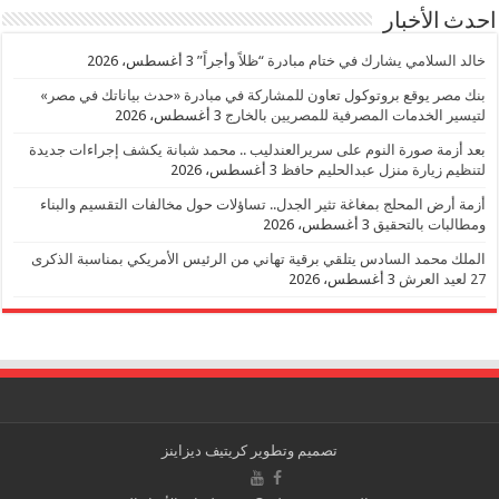
احدث الأخبار
خالد السلامي يشارك في ختام مبادرة “ظلاً وأجراً”
3 أغسطس، 2026
بنك مصر يوقع بروتوكول تعاون للمشاركة في مبادرة «حدث بياناتك في مصر»
لتيسير الخدمات المصرفية للمصريين بالخارج
3 أغسطس، 2026
بعد أزمة صورة النوم على سريرالعندليب .. محمد شبانة يكشف إجراءات جديدة
لتنظيم زيارة منزل عبدالحليم حافظ
3 أغسطس، 2026
أزمة أرض المحلج بمغاغة تثير الجدل.. تساؤلات حول مخالفات التقسيم والبناء
ومطالبات بالتحقيق
3 أغسطس، 2026
الملك محمد السادس يتلقي برقية تهاني من الرئيس الأمريكي بمناسبة الذكرى
27 لعيد العرش
3 أغسطس، 2026
تصميم وتطوير
كريتيف ديزاينز