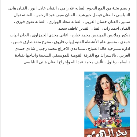
و يضم نخبة من المع النجوم الفنانه علا رامي ، الفنان عادل انور ، الفنان هانى
النابلسي ، الفنان فيصل خورشيد ، الفنان سيف عبد الرحمن ، الفنانه نوال
سمير ، الفنان حسان العربي ، الفنانه سعاد الهوارى ، الفنانه تقوى فوزى ،
الفنان احمد زايد ، الفنان القدير عاطف سعيد.
ديكور وملابس المهندس محمد خبازه ، اغانى مجدي الحمزاوي ، الحان ايهاب
حمدي ، منسق عام الأنشطة الفنيه إيهاب فاروق ، مخرج منفذ طارق حسن ،
ادارة مسرحية هاله الصباح ، مساعدي الاخراج محمد رجب _ شادى حمدى
العربي ، بالاشتراك مع الفرقة القومية للموسيقي الشعبية وانتاجها بقيادة
د.اسامه زغلول ، تأليف محمد عبد الله وإخراج الفنان هاني النابلسي.