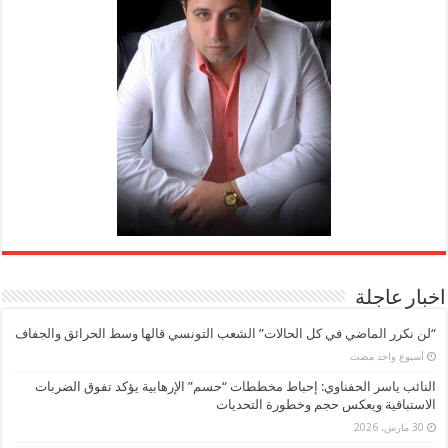
اخبار عاجلة
“لن نكرر الماضي في كل الحالات” الشعب التونسي قالها وسط الحرائق والجفاف
‏أسبوع واحد مضت
النائب ياسر الحفناوي: إحباط مخططات “حسم” الإرهابية يؤكد تفوق الضربات
الاستباقية ويعكس حجم وخطورة التحديات
30 مارس، 2026