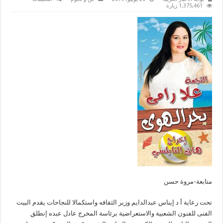
“بحر
1,375,461 زيارة
الهوى”
للموسم
الثاني
بنجاح
على
مسرح
جمصه
مغلقة
متابعة-مروة حسن
تحت رعاية أ د إيناس عبدالدايم وزير الثقافه واستكمالا للنجاحات يقدم البيت
الفنى للفنون الشعبية والاستعراضية برئاسة المخرج عادل عبده إنطلق