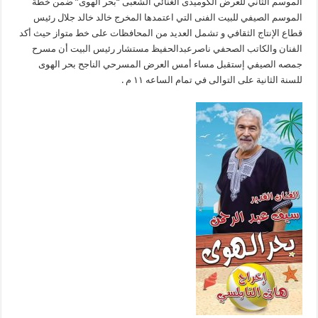
الموسم الثاني للعرض الكوميدى الغنائي الشعبى “بحر الهوى” ضمن خطة
الموسم الصيفي للبيت الفنى التي اعتمدها المخرج خالد خالد جلال رئيس
قطاع الإنتاج الثقافي و تشمل العديد من المحافظات على خط متواز حيث أكد
الفنان والكاتب الصحفي ناصرعبدالحفيظ مستشار رئيس البيت أن مسرح
جمصه الصيفي إستقبل مساء أمس العرض المسرحي الناجح بحر الهوى
للسنة الثانية على التوالى في تمام الساعه ١١ م .