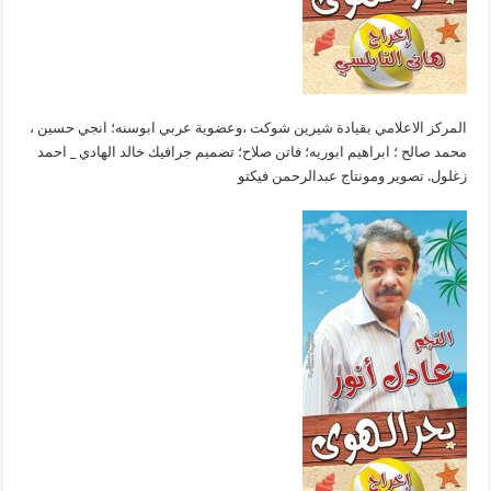
المركز الاعلامي بقيادة شيرين شوكت ،وعضوية عربي ابوسنه؛ انجي حسين ،
محمد صالح ؛ ابراهيم ابوريه؛ فاتن صلاح؛ تصميم جرافيك خالد الهادي _ احمد
زغلول. تصوير ومونتاج عبدالرحمن فيكتو