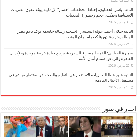
‏أسبوعين مضت
النائب ياسر الحفناوي: إحباط مخططات “حسم” الإرهابية يؤكد تفوق الضربات
الاستباقية ويعكس حجم وخطورة التحديات
30 مارس، 2026
النائبة جيلان أحمد: جولة السيسي الخليجية رسالة حاسمة تؤكد دعم مصر
المطلق وترسخ دورها كصمام أمان للمنطقة
23 مارس، 2026
سميرة الجنايني: القمة المصرية السعودية ترسخ قيادة عربية موحدة وتؤكد أن
القاهرة والرياض صمام أمان الأمة
23 مارس، 2026
النائبة عبير عطا الله: زيادة الاستثمار في التعليم والصحة هو استثمار مباشر في
مستقبل الأجيال القادمة
15 مارس، 2026
اخبار في صور