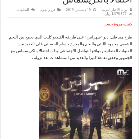
احتفالا بالكريسماس
على
بوابة الاخبار العربية
19 ديسمبر، 2019
فن و نجوم
التعليقات
بالفيديو
1,375,377 زيارة
والصور
…
كتبت-مروة حسن
شاهد
رقص
الليثي
طرح منذ قليل ديو “سهرانين” علي طريقه الفيديو كليب الذي يجمع بين النجم
وحسام
الحسيني
الشعبي محمود الليثي والنجم والمخرج حسام الحسيني علي العديد من
في
ديو
القنوات الفضائية ومواقع التواصل الاجتماعي وذلك احتفالا بالكريسماس مع
“سهرانين”
الجمهور وحقق تفاعلا كبيرا والعديد من المشاهدات بعد نزوله .
احتفالا
بالكريسماس
مغلقة