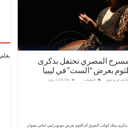
بقلم 
لمسرح المصري تحتفل بذكرى
ثوم بعرض “الست” في ليبيا
على
عاجلة
,
فن و نجوم
التعليقات
1,375,106 زيارة
بالفيديو
والصورفرقة
المسرح
المصري
تحتفل
بذكرى
ميلاد
كوكب
الشرق
أم
كلثوم
بعرض
بذكرى ميلاد كوكب الشرق أم كلثوم بعرض مونودرامي غنائي بعنوان
“الست”