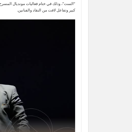
“الست”، وذلك في ختام فعاليات مونديال المسرح ا
كبير وتفاعل لافت من النقاد والفنانين.