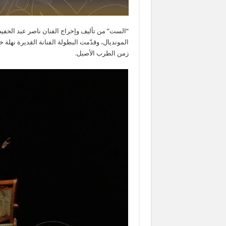
“الست” من تأليف وإخراج الفنان ناصر عبد ال
المونديال، وقدّمت البطولة الفنانة القديرة نهلة 
زمن الطرب الأصيل.