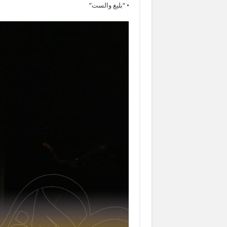
• “بليغ والست”