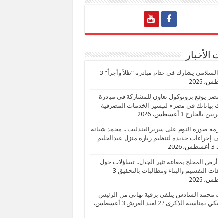
الأخبار
السلامي يشارك في ختام مبادرة “ظلاً وأجراً”
3
، 2026
صر يوقع بروتوكول تعاون للمشاركة في مبادرة
بياناتك في مصر» لتيسير الخدمات المصرفية
يين بالخارج
3 أغسطس، 2026
زمة صورة النوم على سريرالعندليب .. محمد شبانة
إجراءات جديدة لتنظيم زيارة منزل عبدالحليم
3 أغسطس، 2026
أرض المحلج بمغاغة تثير الجدل.. تساؤلات حول
ات التقسيم والبناء ومطالبات بالتحقيق
3
، 2026
 محمد السادس يتلقي برقية تهاني من الرئيس
ي بمناسبة الذكرى 27 لعيد العرش
3 أغسطس،