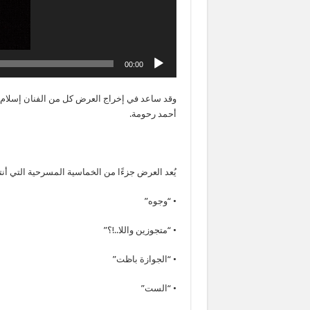
00:00
وقد ساعد في إخراج العرض كل من الفنان إسلام ماك
أحمد رحومة.
يُعد العرض جزءًا من الخماسية المسرحية التي أ
• “وجوه”
• “متجوزين واللا..!؟”
• “الجوازة باظت”
• “الست”