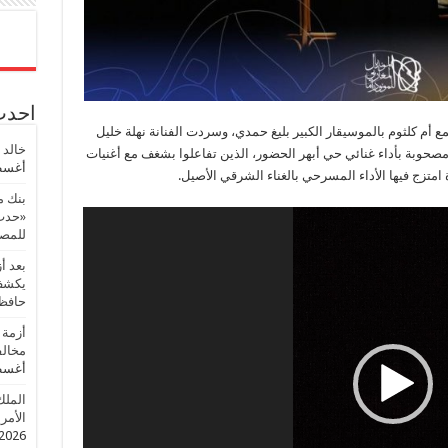
احدث 
 أم كلثوم بالموسيقار الكبير بليغ حمدي، وسردت الفنانة نهلة خليل
خالد 
صحوبة بأداء غنائي حي أبهر الحضور، الذين تفاعلوا بشغف مع أغنيات
أغسطس
 امتزج فيها الأداء المسرحي بالغناء الشرقي الأصيل.
بنك م
«حدث 
للمصر
بعد أ
يكشف 
حافظ
أزمة 
مخالف
أغسطس
الملك
الأمريك
2026