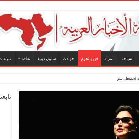
سياحة
المرأه
فن و نجوم
حوادث
شئون دينية
ثقافة
منوعات
لحفيظ.. شراكة فنية ترسم ملامح مستقبل ا
تابعن