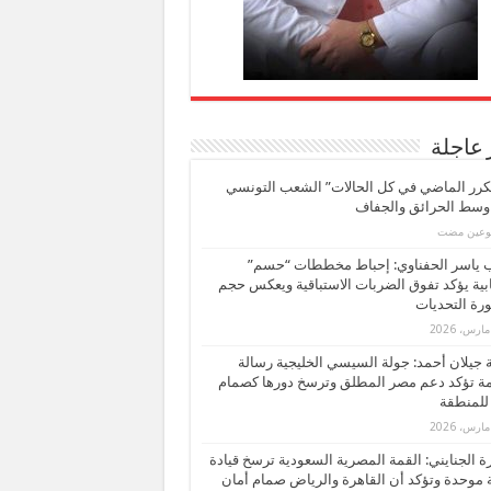
 عاجلة
كرر الماضي في كل الحالات” الشعب التونسي
 وسط الحرائق والجفاف
بوعين مضت
ب ياسر الحفناوي: إحباط مخططات “حسم”
ابية يؤكد تفوق الضربات الاستباقية ويعكس حجم
ة التحديات
بة جيلان أحمد: جولة السيسي الخليجية رسالة
ة تؤكد دعم مصر المطلق وترسخ دورها كصمام
للمنطقة
 الجنايني: القمة المصرية السعودية ترسخ قيادة
 موحدة وتؤكد أن القاهرة والرياض صمام أمان