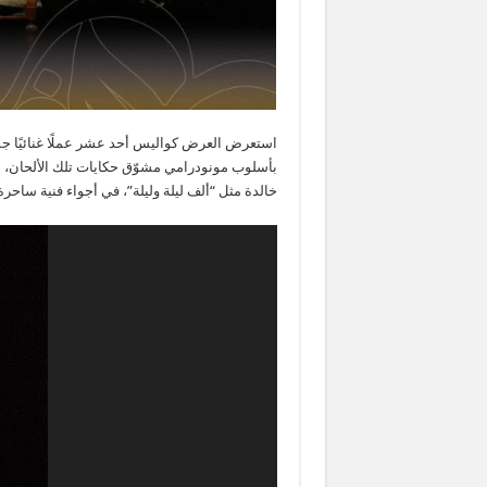
استعرض العرض كواليس أحد عشر عملًا غنائيًا جمع
بأسلوب مونودرامي مشوّق حكايات تلك الألحان، م
خالدة مثل “ألف ليلة وليلة”، في أجواء فنية ساحرة