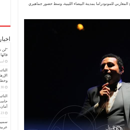
لمغاربي للمونودراما بمدينة البيضاء الليبية، وسط حضور جماهيري
في
ليبيا
مغلقة
اخبار
“لن ن
قالها
‏أس
النائ
الإره
وخطور
30 مارس، 2026
النائ
حاسم
أمان 
23 مارس، 2026
سميرة
عربية