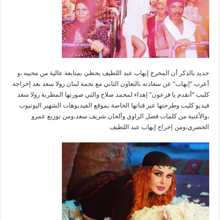
جديد بالذكر أن المخرج إيهاب عبد اللطيف يحظي بمتابعة عالية من محبيه ،و
أعرب ”إيهاب“ عن سعادته بالتعاون الثاني مع نجمة لبنان رولا سعد بعد إخراجه
كليب “أتقدم يا فرعون” إهداء لمحمد صلاح والتي صورتها المطربة رولا سعد
فيديو كليب وطرحتها عبر قناتها الخاصة بموقع الفيديوهات الشهير اليوتيوب
،والأغنية من كلمات فضل الراوي وألحان شريف سعد،ومن توزيع عمرو
الخضري،ومن إخراج إيهاب عبد اللطيف