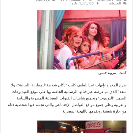
على
التعليقات
1,375,725 زيارة
بالفيديو..إنطلاق
كليب
”دكان
شلاطة
“
للمطربة
اللبنانية
رولا
سعد
مغلقة
كتبت -مروة حسن
طرح المخرج /إيهاب عبداللطيف كليب ”دكان شلاطة“للمطربة اللبنانية” رولا
سعد“ الذي تم عرضه عبر قناتها الرسمية الخاصة بها علي موقع الفيديوهات
الشهير ”اليوتيوب“ وبجميع شاشات القنوات الفضائية المصرية واللبنانية
والعربية وعلي جميع مواقع التواصل الإجتماعي والتي تجسد فيها شخصية فتاة
من حارة شعبية ،وتقدمها باللهجة المصرية.