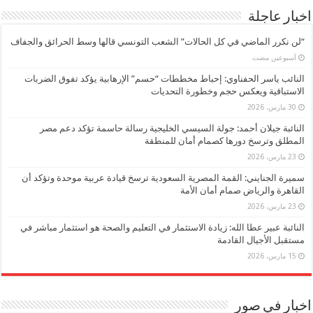
اخبار عاجلة
“لن نكرر الماضي في كل الحالات” الشعب التونسي قالها وسط الحرائق والجفاف
‏أسبوعين مضت
النائب ياسر الحفناوي: إحباط مخططات “حسم” الإرهابية يؤكد تفوق الضربات
الاستباقية ويعكس حجم وخطورة التحديات
30 مارس، 2026
النائبة جيلان أحمد: جولة السيسي الخليجية رسالة حاسمة تؤكد دعم مصر
المطلق وترسخ دورها كصمام أمان للمنطقة
23 مارس، 2026
سميرة الجنايني: القمة المصرية السعودية ترسخ قيادة عربية موحدة وتؤكد أن
القاهرة والرياض صمام أمان الأمة
23 مارس، 2026
النائبة عبير عطا الله: زيادة الاستثمار في التعليم والصحة هو استثمار مباشر في
مستقبل الأجيال القادمة
15 مارس، 2026
اخبار في صور