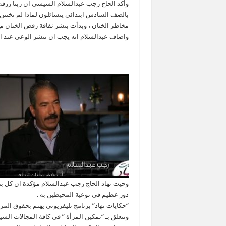
وأكد الحاج رجب عبدالسلام السيسي ان ربنا رزقه ب
بالصف السادس ابتدائي يتسائلون لماذا لم تختتن 
مخاطر الختان ، وبدأت بنشر ثقافة رفض الختان م
واضاف عبدالسلام انه يجب ان ننشر الوعي عند ال
وحيت نهاد الحاج رجب عبدالسلام مؤكدة ان كل بنت
دور عظيم في توعية المحيطين به .
“حكايات نهاد” برنامج تليفزيوني يهتم بحقوق المر
وتتعلق بـ “تمكين المرأة ” في كافة المجالات السيا