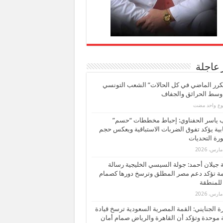
 عاجلة
كرر الماضي في كل الحالات” الشعب التونسي
 وسط الحرائق والجفاف
بوع واحد مضت
ب ياسر الحفناوي: إحباط مخططات “حسم”
ابية يؤكد تفوق الضربات الاستباقية ويعكس حجم
ة التحديات
بة جيلان أحمد: جولة السيسي الخليجية رسالة
ة تؤكد دعم مصر المطلق وترسخ دورها كصمام
للمنطقة
 الجنايني: القمة المصرية السعودية ترسخ قيادة
 موحدة وتؤكد أن القاهرة والرياض صمام أمان