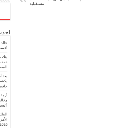
مستقبلية
احدث 
خالد 
أغسطس
بنك م
«حدث 
للمصر
بعد أ
يكشف 
حافظ
أزمة 
مخالف
أغسطس
الملك
الأمريك
2026