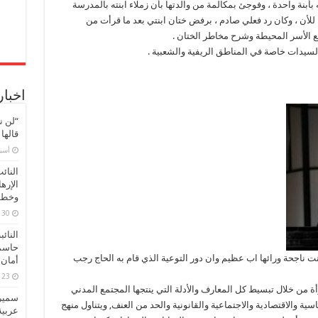
أبنة واحدة ، وفوجئ بمكالمة من والدتها بأن زملاء ابنته بالمدرسة
في
مجتمعه
للأن ، وكان رد فعلي صادم ، برفض ختان ابنتي بعد ما قرأت من
الصغير
مغلقة
ع الأسر المحيطة وشرح مخاطر الختان .
سيدات خاصة في المناطق الريفية والشعبية .
اخبار
“لن ن
قالها
‏أس
النائ
الإره
وخطور
30 مارس، 2026
النائ
حاسم
 ناجحة ورائها اب عظيم وان دور التوعية الذي قام به الحاج رجب
أمان 
23 مارس، 2026
أة من خلال تبسيط كل المعارف والأدلة التي ينتجها المجتمع المدني
سميرة
سية والاقتصادية والاجتماعية والقانونية والحد من العنف, ويتناول منهج
عربية