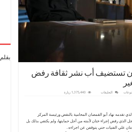
بقلم 
مصان تستضيف أب نشر ثقافة رفض
ير
على
نوعات
التعليقات
1,375,440 زيارة
بالصور..
نهاد
ابو
القمصان
تستضيف
لذي تقدمه نهاد أبو القمصان المحامية بالنقض ورئيسة المركز
أب
نشر
 الذي رفض إجراء ختان لأبنته من أجل حمايتها، ولم يكتفي بذلك بل
ثقافة
رفض
ختان علي الفتيات حتي يتوقفن عن اجراءه .
الختان