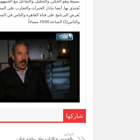
بسيط وهو الحكي, والتحليل, والتفاعل مع الجمهور
يُحتذي بها, أيضا تبادل الخبرات والتجارب على ال
والناس(2) الساعة 10:00 مساءاً
شاركها
السابق
بالفيديو..حكايات نهاد يواجه ختان