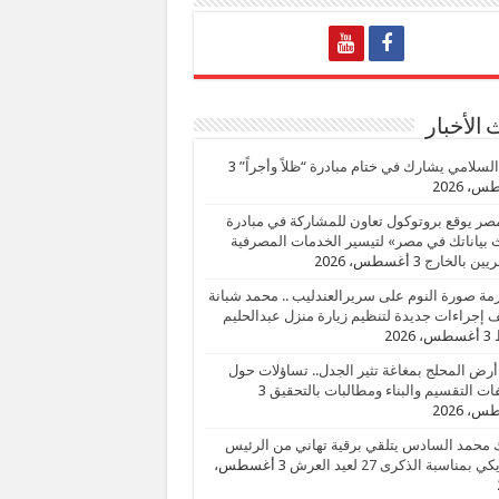
الأخبار
السلامي يشارك في ختام مبادرة “ظلاً وأجراً”
3
، 2026
صر يوقع بروتوكول تعاون للمشاركة في مبادرة
بياناتك في مصر» لتيسير الخدمات المصرفية
يين بالخارج
3 أغسطس، 2026
زمة صورة النوم على سريرالعندليب .. محمد شبانة
إجراءات جديدة لتنظيم زيارة منزل عبدالحليم
3 أغسطس، 2026
أرض المحلج بمغاغة تثير الجدل.. تساؤلات حول
ات التقسيم والبناء ومطالبات بالتحقيق
3
، 2026
 محمد السادس يتلقي برقية تهاني من الرئيس
ي بمناسبة الذكرى 27 لعيد العرش
3 أغسطس،