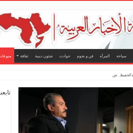
سياحة
المرأه
فن و نجوم
حوادث
شئون دينية
ثقافة
منوعات
لحفيظ.. شراكة فنية ترسم ملا
تابعن