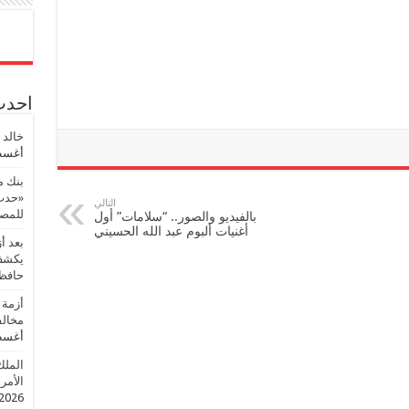
احدث 
خالد 
أغسطس
بنك م
«حدث 
التالي
للمصر
بالفيديو والصور.. “سلامات” أول
أغنيات ألبوم عبد الله الحسيني
بعد أ
يكشف 
حافظ
أزمة 
مخالف
أغسطس
الملك
الأمريك
2026