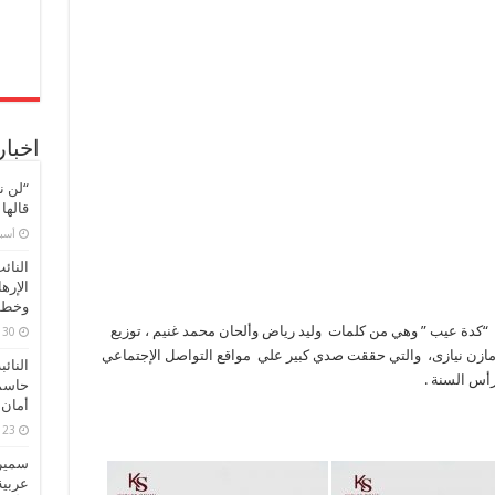
اخبار
“لن ن
قالها
‏أس
النائ
الإره
وخطور
ب “كدة عيب ” وهي من كلمات وليد رياض وألحان محمد غنيم ، توزيع
30 مارس، 2026
مازن نيازى، والتي حققت صدي كبير علي مواقع التواصل الإجتماعي
النائ
رأس السنة .
حاسم
أمان 
23 مارس، 2026
سميرة
عربية