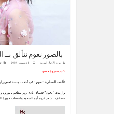
بالصور نعوم تتألق بــ ا
بوابة الاخبار العربية
31 ديسمبر، 2019
فن
كتبت-مروة حسن
تألقت المطربة “نعوم ” فى أحدث جلسة تصوير لها بمناسبة العام ال
وارتدت ” نعوم” فستان بادى روز مطعم بالورود و ا
مصفف الشعر كريم أبو السعود ولمسات خبيرة ال