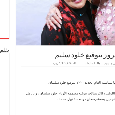
بقلم 
لروز بتوقيع خلود سليم
على
 و نجوم
التعليقات
1,375,474 زيارة
بالصور
نعوم
تتألق بــ الروز
بتوقيع
جديد ٢٠٢٠ بتوقيع خلود سليمان.
خلود
سليم
مغلقة
للولي و الكرستالات بتوقيع مصممة الأزياء خلود سليمان ، و بأنامل
تجميل بسمة رمضان ، وبعدسة نبيل محمد .