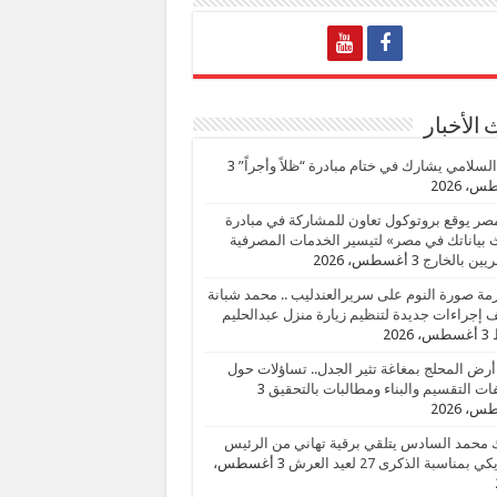
الأخبار
السلامي يشارك في ختام مبادرة “ظلاً وأجراً”
3
، 2026
صر يوقع بروتوكول تعاون للمشاركة في مبادرة
بياناتك في مصر» لتيسير الخدمات المصرفية
يين بالخارج
3 أغسطس، 2026
زمة صورة النوم على سريرالعندليب .. محمد شبانة
إجراءات جديدة لتنظيم زيارة منزل عبدالحليم
3 أغسطس، 2026
أرض المحلج بمغاغة تثير الجدل.. تساؤلات حول
ات التقسيم والبناء ومطالبات بالتحقيق
3
، 2026
 محمد السادس يتلقي برقية تهاني من الرئيس
ي بمناسبة الذكرى 27 لعيد العرش
3 أغسطس،