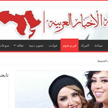
سياحة
المرأه
فن و نجوم
حوادث
شئون دينية
ثقافة
منوعات
لحفيظ.. شراكة فنية ترسم
تابعن