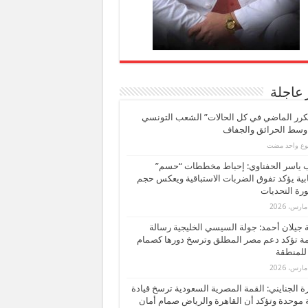
 عاجلة
كرر الماضي في كل الحالات” الشعب التونسي
 وسط الحرائق والجفاف
بوع واحد مضت
ب ياسر الحفناوي: إحباط مخططات “حسم”
ابية يؤكد تفوق الضربات الاستباقية ويعكس حجم
ة التحديات
بة جيلان أحمد: جولة السيسي الخليجية رسالة
ة تؤكد دعم مصر المطلق وترسخ دورها كصمام
للمنطقة
 الجنايني: القمة المصرية السعودية ترسخ قيادة
 موحدة وتؤكد أن القاهرة والرياض صمام أمان