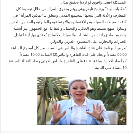
المشكلة افضل واقوي لو اردنا تحقيق هذا .
“حكايات نهاد” برنامج تليفزيوني يهتم بحقوق المرأة من خلال تبسيط كل
المعارف والأدلة التي ينتجها المجتمع المدني وتتعلق بـ “تمكين المرأة ” في
كافة المجالات السياسية والاقتصادية والاجتماعية والقانونية والحد من العنف,
ويتناول منهج بسيط وهو الحكي, والتحليل, والتفاعل مع الجمهور عبر أسئلة,
وتقديم نماذج رائدة من الشابات والسيادات كنماذج يُحتذي بها, أيضا تبادل
الخبرات والتجارب على المستوى العربي والدولي.
يُعرض البرنامج على قناة القاهرة والناس في السبت من كل أسبوع الساعة
06:00 مساءاً و يعاد على قناة القاهرة والناس(2) الساعة 10:00 مساءاً
كما يعاد الاحد الساعة 12.30علي القاهرة والناس الاولي ويعاد الثلاثاء الساعة
10 مساء علي الثانية