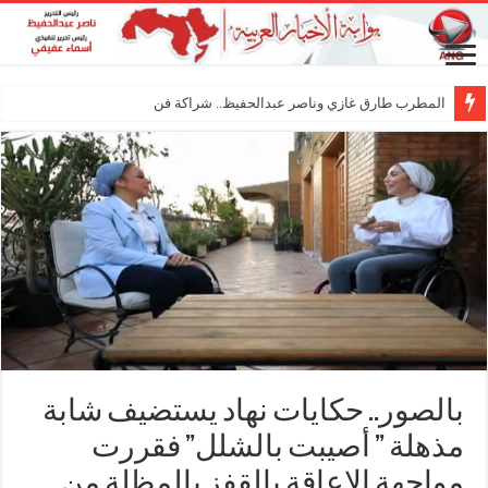
المطرب طارق غازي وناصر عبدالحفيظ.. شراكة فنية ترسم ملامح م
بالصور.. حكايات نهاد يستضيف شابة
مذهلة ” أصيبت بالشلل” فقررت
مواجهة الاعاقة بالقفز بالمظلة من