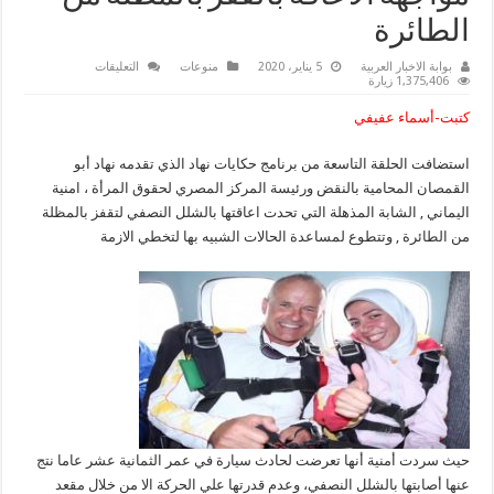
الطائرة
على
بوابة الاخبار العربية
5 يناير، 2020
منوعات
التعليقات
بالصور..
1,375,406 زيارة
حكايات
نهاد
كتبت-أسماء عفيفي
يستضيف
شابة
مذهلة
استضافت الحلقة التاسعة من برنامج حكايات نهاد الذي تقدمه نهاد أبو
”
أصيبت
القمصان المحامية بالنقض ورئيسة المركز المصري لحقوق المرأة ، امنية
بالشلل”
فقررت
اليماني , الشابة المذهلة التي تحدت اعاقتها بالشلل النصفي لتقفز بالمظلة
مواجهة
من الطائرة , وتتطوع لمساعدة الحالات الشبيه بها لتخطي الازمة
الاعاقة
بالقفز
بالمظلة
من
الطائرة
مغلقة
حيث سردت أمنية أنها تعرضت لحادث سيارة في عمر الثمانية عشر عاما نتج
عنها أصابتها بالشلل النصفي، وعدم قدرتها علي الحركة الا من خلال مقعد