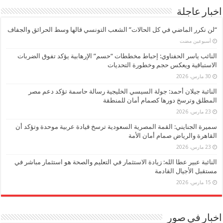
اخبار عاجلة
“لن نكرر الماضي في كل الحالات” الشعب التونسي قالها وسط الحرائق والجفاف
‏أسبوعين مضت
النائب ياسر الحفناوي: إحباط مخططات “حسم” الإرهابية يؤكد تفوق الضربات
الاستباقية ويعكس حجم وخطورة التحديات
30 مارس، 2026
النائبة جيلان أحمد: جولة السيسي الخليجية رسالة حاسمة تؤكد دعم مصر
المطلق وترسخ دورها كصمام أمان للمنطقة
23 مارس، 2026
سميرة الجنايني: القمة المصرية السعودية ترسخ قيادة عربية موحدة وتؤكد أن
القاهرة والرياض صمام أمان الأمة
23 مارس، 2026
النائبة عبير عطا الله: زيادة الاستثمار في التعليم والصحة هو استثمار مباشر في
مستقبل الأجيال القادمة
15 مارس، 2026
اخبار في صور