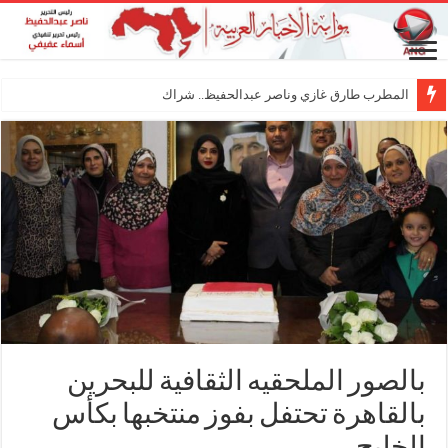
المطرب طارق غازي وناصر عبدالحفيظ.. شراكة فنية ترسم ملامح
بالصور الملحقيه الثقافية للبحرين
بالقاهرة تحتفل بفوز منتخبها بكأس