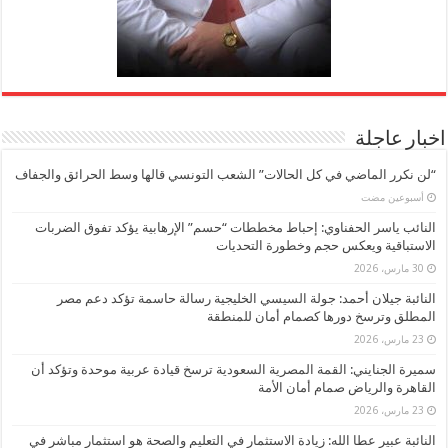
اخبار عاجلة
“لن نكرر الماضي في كل الحالات” الشعب التونسي قالها وسط الحرائق والجفاف
‏أسبوعين مضت
النائب ياسر الحفناوي: إحباط مخططات “حسم” الإرهابية يؤكد تفوق الضربات
الاستباقية ويعكس حجم وخطورة التحديات
30 مارس، 2026
النائبة جيلان أحمد: جولة السيسي الخليجية رسالة حاسمة تؤكد دعم مصر
المطلق وترسخ دورها كصمام أمان للمنطقة
23 مارس، 2026
سميرة الجنايني: القمة المصرية السعودية ترسخ قيادة عربية موحدة وتؤكد أن
القاهرة والرياض صمام أمان الأمة
23 مارس، 2026
النائبة عبير عطا الله: زيادة الاستثمار في التعليم والصحة هو استثمار مباشر في