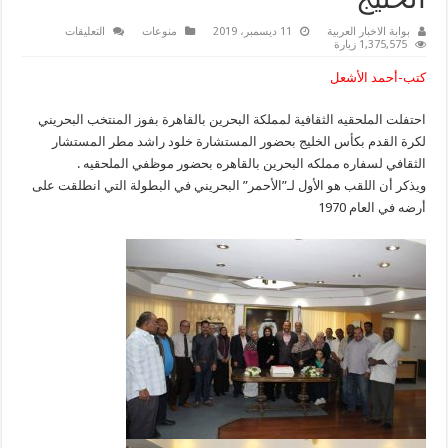
الخليج
على
بوابة الاخبار العربية
11 ديسمبر، 2019
منوعات
التعليقات
بالصور
1,375,575 زيارة
الملحقيه
الثقافية
كتب-أحمد الأشعل
للبحرين
بالقاهرة
تحتفل
احتفلت الملحقيه الثقافية لمملكة البحرين بالقاهرة بفوز المنتخب البحريني
بفوز
منتخبها
لكرة القدم بكأس الخليج بحضور المستشارة خلود راشد مطر المستشار
بكأس
الخليج
الثقافي لسفاره مملكه البحرين بالقاهره بحضور موظفي الملحقيه .
مغلقة
ويذكر أن اللقب هو الأول لـ”الأحمر” البحريني في البطولة التي انطلقت على
أرضه في العام 1970