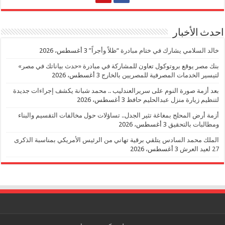
احدث الأخبار
خالد السلامي يشارك في ختام مبادرة “ظلاً وأجراً”
3 أغسطس، 2026
بنك مصر يوقع بروتوكول تعاون للمشاركة في مبادرة «حدث بياناتك في مصر»
لتيسير الخدمات المصرفية للمصريين بالخارج
3 أغسطس، 2026
بعد أزمة صورة النوم على سريرالعندليب .. محمد شبانة يكشف إجراءات جديدة
لتنظيم زيارة منزل عبدالحليم حافظ
3 أغسطس، 2026
أزمة أرض المحلج بمغاغة تثير الجدل.. تساؤلات حول مخالفات التقسيم والبناء
ومطالبات بالتحقيق
3 أغسطس، 2026
الملك محمد السادس يتلقي برقية تهاني من الرئيس الأمريكي بمناسبة الذكرى
27 لعيد العرش
3 أغسطس، 2026