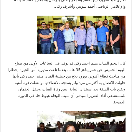
والإعلامي الرياضى أحمد شوبير، وأشرف زكى.
كان النجم الشاب هيثم احمد زكي قد توفى فى الساعات الأولى من صباح
اليوم الخميس عن عمر يناهز 35 عاما، بعدما تلقت مديرية أمن الجيزة إخطارا
من مباحث قطاع أكتوبر، بورود بلاغ من خطيبة الفنان هيثم احمد زكي بأنها
حاولت الاتصال به أكثر من مرة ولم يستجب لاتصالاتها، وانتقلت قوة أمنية
وبفتح باب الشقة بعد استئذان النيابة، تبين وفاة الفنان، وبنقل الجثمان
للمستشفى أفاد التقرير المبدئى أن سبب الوفاة هبوط حاد فى الدورة
الدموية.