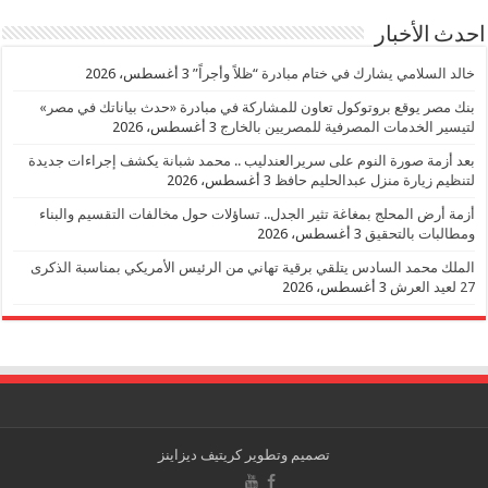
احدث الأخبار
خالد السلامي يشارك في ختام مبادرة “ظلاً وأجراً”
3 أغسطس، 2026
بنك مصر يوقع بروتوكول تعاون للمشاركة في مبادرة «حدث بياناتك في مصر»
لتيسير الخدمات المصرفية للمصريين بالخارج
3 أغسطس، 2026
بعد أزمة صورة النوم على سريرالعندليب .. محمد شبانة يكشف إجراءات جديدة
لتنظيم زيارة منزل عبدالحليم حافظ
3 أغسطس، 2026
أزمة أرض المحلج بمغاغة تثير الجدل.. تساؤلات حول مخالفات التقسيم والبناء
ومطالبات بالتحقيق
3 أغسطس، 2026
الملك محمد السادس يتلقي برقية تهاني من الرئيس الأمريكي بمناسبة الذكرى
27 لعيد العرش
3 أغسطس، 2026
تصميم وتطوير
كريتيف ديزاينز