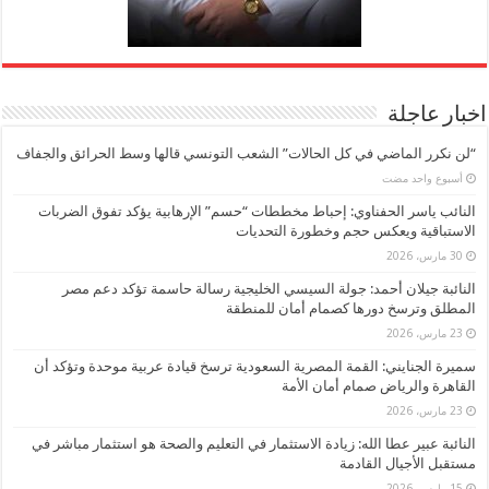
اخبار عاجلة
“لن نكرر الماضي في كل الحالات” الشعب التونسي قالها وسط الحرائق والجفاف
‏أسبوع واحد مضت
النائب ياسر الحفناوي: إحباط مخططات “حسم” الإرهابية يؤكد تفوق الضربات
الاستباقية ويعكس حجم وخطورة التحديات
30 مارس، 2026
النائبة جيلان أحمد: جولة السيسي الخليجية رسالة حاسمة تؤكد دعم مصر
المطلق وترسخ دورها كصمام أمان للمنطقة
23 مارس، 2026
سميرة الجنايني: القمة المصرية السعودية ترسخ قيادة عربية موحدة وتؤكد أن
القاهرة والرياض صمام أمان الأمة
23 مارس، 2026
النائبة عبير عطا الله: زيادة الاستثمار في التعليم والصحة هو استثمار مباشر في
مستقبل الأجيال القادمة
15 مارس، 2026