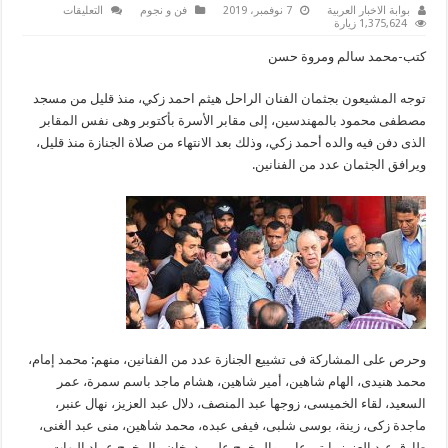
على
بوابة الاخبار العربية
7 نوفمبر، 2019
فن و نجوم
التعليقات
بالصور..المشي
1,375,624 زيارة
يتوجهون
بجثمان
كتب-محمد سالم ومروة حسن
هيثم
احمد
زكي
توجه المشيعون بجثمان الفنان الراحل هيثم احمد زكي، منذ قليل من مسجد
إلى
مقابر
مصطفى محمود بالمهندسين، إلى مقابر الأسرة بأكتوبر وهى نفس المقابر
الأسرة
بأكتوبر
الذى دفن فيه والده أحمد زكي، وذلك بعد الانتهاء من صلاة الجنازة منذ قليل،
مغلقة
ويرافق الجثمان عدد من الفنانين.
وحرص على المشاركة فى تشييع الجنازة عدد من الفنانين، منهم: محمد إمام،
محمد هنيدى، الهام شاهين، أمير شاهين، هشام ماجد باسم سمرة، عمر
السعيد، لقاء الخميسى، زوجها عبد المنصف، دلال عبد العزيز، نهال عنبر،
ماجدة زكى، زينة، بوسى شلبى، فيفى عبده، محمد شاهين، منى عبد الغنى،
طارق عبد العزيز، ايتن عامر والمخرج على بدرخان والمخرج عماد البهات،