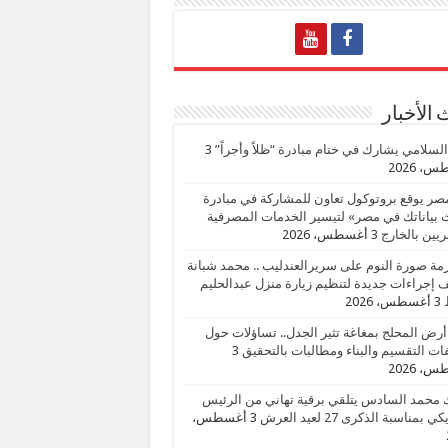
الأخبار
السلامي يشارك في ختام مبادرة “ظلاً وأجراً”
3
، 2026
صر يوقع بروتوكول تعاون للمشاركة في مبادرة
بياناتك في مصر» لتيسير الخدمات المصرفية
يين بالخارج
3 أغسطس، 2026
زمة صورة النوم على سريرالعندليب .. محمد شبانة
إجراءات جديدة لتنظيم زيارة منزل عبدالحليم
3 أغسطس، 2026
أرض المحلج بمغاغة تثير الجدل.. تساؤلات حول
ات التقسيم والبناء ومطالبات بالتحقيق
3
، 2026
 محمد السادس يتلقي برقية تهاني من الرئيس
ي بمناسبة الذكرى 27 لعيد العرش
3 أغسطس،