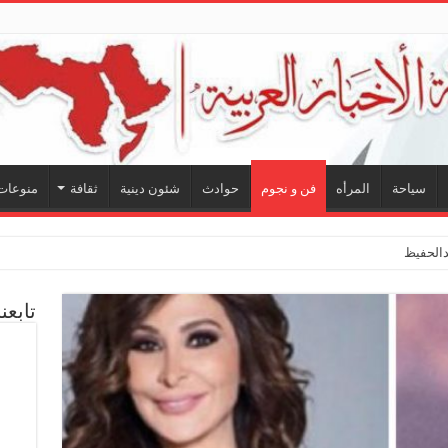
سياحة
المرأه
فن و نجوم
حوادث
شئون دينية
ثقافة
منوعات
لحفيظ.. شراكة فنية ترسم
تابعن