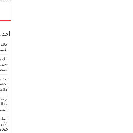
احدث 
خالد 
أغسطس
بنك م
«حدث 
للمصر
بعد أ
يكشف 
حافظ
أزمة 
مخالف
أغسطس
الملك
الأمريك
2026