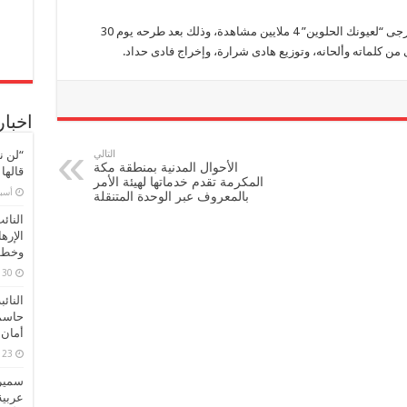
وعلى الجانب الآخر، فقد تجاوز كليب الفنان زياد برجى “لعيونك الحلوين” 4 ملايين مشاهدة، وذلك بعد طرحه يوم 30
 كلماته وألحانه، وتوزيع هادى شرارة، وإخراج فادى حداد.
اخبار
التالي
“لن ن
الأحوال المدنية بمنطقة مكة
قالها
المكرمة تقدم خدماتها لهيئة الأمر
‏أس
بالمعروف عبر الوحدة المتنقلة
النائ
الإره
وخطور
30 مارس، 2026
النائ
حاسم
أمان 
23 مارس، 2026
سميرة
عربية