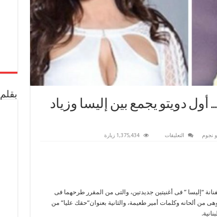
بقلم 
 أول دويتو يجمع بين إليسا وزياد
على
و نجوم
التعليقات
1,375,434 زيارة
بالتفاصيل..”حبة
اهتمام”…
أول
دويتو
يجمع
بين
إليسا
وزياد
برجى
نانة “إليسا ” فى أغنيتين جديدتين، والتى من المقرر طرحهما فى
مغلقة
وهى من ألحانه وكلمات أمير طعيمة، والثانية بعنوان”حقك عليا” من
نانية.