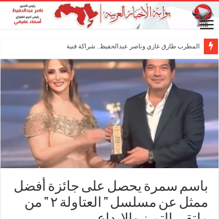
المطرب طارق غازي وناصر عبدالحفيظ.. شراكة فنية ترسم ملامح مستقبل الك
باسم سمرة يحصل على جائزة أفضل
ممثل عن مسلسل ” العتاولة ٢ ” من