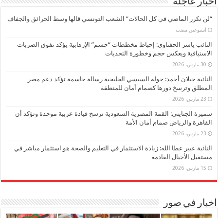
اخبار عاجلة
“لن نكرر الماضي في كل الحالات” الشعب التونسي قالها وسط الحرائق والجفاف
‏أسبوعين مضت
النائب ياسر الحفناوي: إحباط مخططات “حسم” الإرهابية يؤكد تفوق الضربات
الاستباقية ويعكس حجم وخطورة التحديات
30 مارس، 2026
النائبة جيلان أحمد: جولة السيسي الخليجية رسالة حاسمة تؤكد دعم مصر
المطلق وترسخ دورها كصمام أمان للمنطقة
23 مارس، 2026
سميرة الجنايني: القمة المصرية السعودية ترسخ قيادة عربية موحدة وتؤكد أن
القاهرة والرياض صمام أمان الأمة
23 مارس، 2026
النائبة عبير عطا الله: زيادة الاستثمار في التعليم والصحة هو استثمار مباشر في
مستقبل الأجيال القادمة
15 مارس، 2026
اخبار في صور