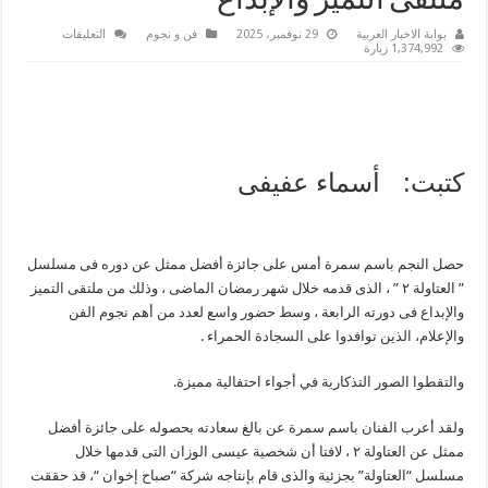
ملتقى التميز والإبداع
على
بوابة الاخبار العربية
29 نوفمبر، 2025
فن و نجوم
التعليقات
باسم
1,374,992 زيارة
سمرة
يحصل
على
جائزة
أفضل
ممثل
عن
مسلسل
كتبت: أسماء عفيفى
”
العتاولة
٢
”
من
ملتقى
التميز
حصل النجم باسم سمرة أمس على جائزة أفضل ممثل عن دوره فى مسلسل
والإبداع
” العتاولة ٢ ” ، الذى قدمه خلال شهر رمضان الماضى ، وذلك من ملتقى التميز
مغلقة
والإبداع فى دورته الرابعة ، وسط حضور واسع لعدد من أهم نجوم الفن
والإعلام، الذين توافدوا على السجادة الحمراء .
والتقطوا الصور التذكارية في أجواء احتفالية مميزة.
ولقد أعرب الفنان باسم سمرة عن بالغ سعادته بحصوله على جائزة أفضل
ممثل عن العتاولة ٢ ، لافتا أن شخصية عيسى الوزان التى قدمها خلال
مسلسل “العتاولة” بجزئية والذى قام بإنتاجه شركة “صباح إخوان “، قد حققت