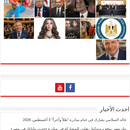
احدث الأخبار
خالد السلامي يشارك في ختام مبادرة “ظلاً وأجراً”
3 أغسطس، 2026
بنك مصر يوقع بروتوكول تعاون للمشاركة في مبادرة «حدث بياناتك في مصر»