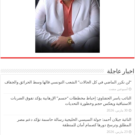
اخبار عاجلة
“لن نكرر الماضي في كل الحالات” الشعب التونسي قالها وسط الحرائق والجفاف
‏أسبوعين مضت
النائب ياسر الحفناوي: إحباط مخططات “حسم” الإرهابية يؤكد تفوق الضربات
الاستباقية ويعكس حجم وخطورة التحديات
30 مارس، 2026
النائبة جيلان أحمد: جولة السيسي الخليجية رسالة حاسمة تؤكد دعم مصر
المطلق وترسخ دورها كصمام أمان للمنطقة
23 مارس، 2026