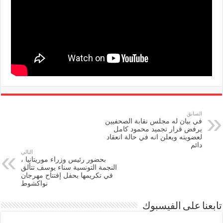
السابق
في بيان له مجلس نقابة الصحفيين
يرفض قرار تجميد محمود كامل
لعضويته ويعلن انه في حالة انعقاد
دائم
التالي
بحضور رئيس وزراء موريتانيا ،
النجمة التونسية سناء يوسف تتألق
في تكريمها بحفل إفتتاح مهرجان
نواكشوط
تابعنا على الفيسبوك