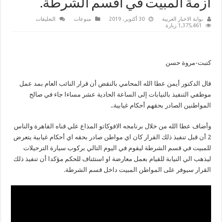
أزمة المبيت في أقسم الشرطة.
على
بوابة الاخبار العربية
30 أكتوبر، 2019
منوعات
التعليقات
ايمن
1,375,461 زيارة
عطا
الله
:
قرار
النائب
كتبت-مروة حسن
العام
بمد
عمل
قال الدكتور أيمن عطا الله المحامي بالنقض أن قرار النائب العام بمد عمل
موظفي
التنفيذ
موظفي التنفيذ بالنيابات إلى الساعة الحادية عشر مساءا جاء في صالح
بالنيابات
..
المواطنين الصادر بحقهم أحكام غيابية..
ينهي
أزمة
المبيت
وأضاف عطا الله من خلال برنامجه الافوكاتو المذاع علي قناه القاهرة والناس
في
أقسم
2 أن قبل تنفيذ ذلك القرار كان اي مواطن صادر بحقه اي أحكام غيابية يتعرض
الشرطة.
للمبيت في قسم الشرطة ليقوم في اليوم التالي بركوب سيارة الترحيلات
مغلقة
ليذهب الي النيابة للقيام بعمل معارضة او استئناف للحكم مؤكدا أن تنفيذ ذلك
القرار سيوفر على المواطن المبيت داخل قسم الشرطة.