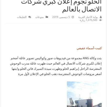
الحلو نجوم إعلان كبري شركات
الاتصال بالعالم
على
بوابة الاخبار العربية
5 ديسمبر، 2019
منوعات
التعليقات
انفراد
1,375,500 زيارة
بالصور
كواليس
تصوير
عائلة
الحلو
نجوم
إعلان
كبري
كتبت-أسماء عفيفي
شركات
الاتصال
بالعالم
مغلقة
بثت وكالة ANG مجموعة من فيديوهات صور وكواليس تصوير عائلة أضخم
إعلان لكبري شركات الاتصال في العالم حيث ظهرت عائلة مدرب الوحوش
المفترسة الراحل إبراهيم الحلو وظهرت سيدة السيرك فاتن الحلو وابنتها
أصغر مروضات الوحوش المفترسة دهب الحلو في الإعلان لأول مرة