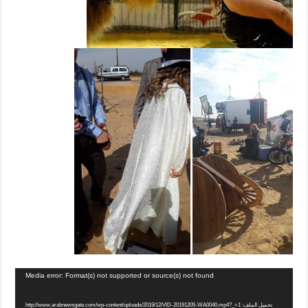
Media error: Format(s) not supported or source(s) not found
تحميل الملف: http://www.arabnewsgate.com/wp-content/uploads/2019/12/VID-20191205-WA0040.mp4?_=1