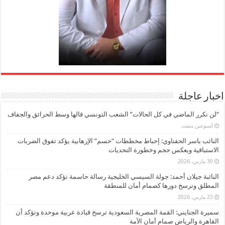
اخبار عاجلة
“لن نكرر الماضي في كل الحالات” الشعب التونسي قالها وسط الحرائق والجفاف
‏أسبوعين مضت
النائب ياسر الحفناوي: إحباط مخططات “حسم” الإرهابية يؤكد تفوق الضربات
الاستباقية ويعكس حجم وخطورة التحديات
30 مارس، 2026
النائبة جيلان أحمد: جولة السيسي الخليجية رسالة حاسمة تؤكد دعم مصر
المطلق وترسخ دورها كصمام أمان للمنطقة
23 مارس، 2026
سميرة الجنايني: القمة المصرية السعودية ترسخ قيادة عربية موحدة وتؤكد أن
القاهرة والرياض صمام أمان الأمة