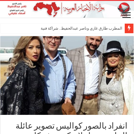
المطرب طارق غازي وناصر عبدالحفيظ.. شراكة فنية ترسم ملامح مستقبل
انفراد بالصور كواليس تصوير عائلة