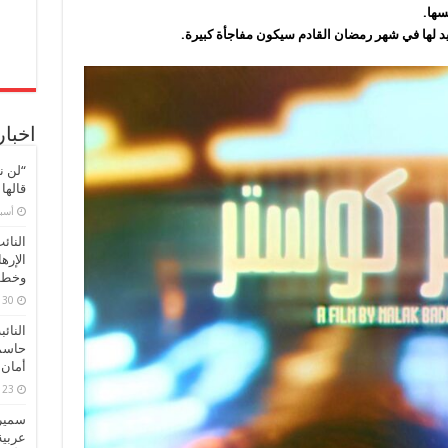
سها.
د لها في شهر رمضان القادم سيكون مفاجأة كبيرة.
اخبار
“لن ن
قالها
‏أس
النائ
الإره
وخطور
30 مارس، 2026
النائ
حاسم
أمان 
23 مارس، 2026
سميرة
عربية