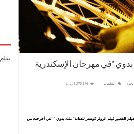
بقلم 
 بدوي “في مهرجان الإسكندرية
على
نجوم
التعليقات
1,375,276 زيارة
اليوم..
عرض
فيلم
”
ملك
بدوي
“في
مهرجان
الإسكندرية
لم القصير فيلم الرولر كوستر للفنانة” ملك بدوي ” التي أخرجت من
للفيلم
القصير
مغلقة