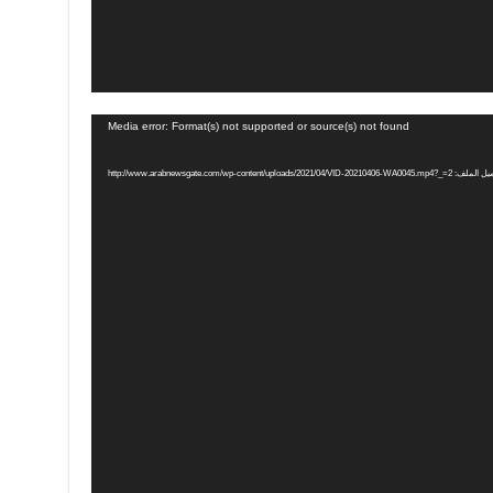
Media error: Format(s) not supported or source(s) not found
http://www.arabnewsgate.com/wp-content/uploads/2021/04/VID-20210406-WA0045.mp