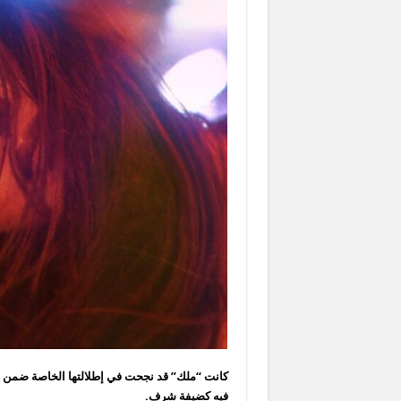
كانت “ملك” قد نجحت في إطلالتها الخاصة ضمن 
فيه كضيفة شرف.