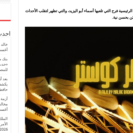
رئيسية فرح التي تلعبها أسماء أبو اليزيد، والتي تظهر لتقلب الأحداث
كن بحسن نية.
احدث 
خالد 
أغسطس
بنك م
«حدث 
للمصر
بعد أ
يكشف 
حافظ
أزمة 
مخالف
أغسطس
الملك
الأمريك
2026