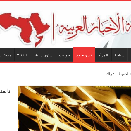
سياحة
المرأه
فن و نجوم
حوادث
شئون دينية
ثقافة
منوعات
لحفيظ.. شراكة فنية ترسم ملامح مستقبل الكليب الغنائ
تابعن