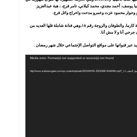
يا يوسف، أحمد مجدي، محمد كيلاني، تامر فرج، ، هبة عبدالعزيز
يو وحوار محمود عزت وعمرو مدحت واخراج وائل فرج.
” ملك “قدمت العديد من الأعمال الناجحة مثل لعنة كارما، والطوفان والزوجة رقم ١٨،وهي فنانة شاملة فلها العديد من
 جرحي أنا و لا مش أنا.
 عبر قنواتها على مواقع التواصل الإجتماعي خلال شهر رمضان .
Media error: Format(s) not supported or source(s) not found
http://www.arabnewsgate.com/wp-content/uploads/2021/04/VID-20210406-WA0046.mp