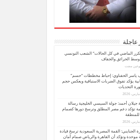
 عاجلة
كرر الماضي في كل الحالات” الشعب التونسي
 وسط الحرائق والجفاف
بوعين مضت
ب ياسر الحفناوي: إحباط مخططات “حسم”
ابية يؤكد تفوق الضربات الاستباقية ويعكس حجم
ة التحديات
بة جيلان أحمد: جولة السيسي الخليجية رسالة
ة تؤكد دعم مصر المطلق وترسخ دورها كصمام
للمنطقة
 الجنايني: القمة المصرية السعودية ترسخ قيادة
 موحدة وتؤكد أن القاهرة والرياض صمام أمان