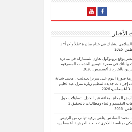
الأخبار
السلامي يشارك في ختام مبادرة “ظلاً وأجراً”
3
، 2026
صر يوقع بروتوكول تعاون للمشاركة في مبادرة
بياناتك في مصر» لتيسير الخدمات المصرفية
يين بالخارج
3 أغسطس، 2026
زمة صورة النوم على سريرالعندليب .. محمد شبانة
إجراءات جديدة لتنظيم زيارة منزل عبدالحليم
3 أغسطس، 2026
أرض المحلج بمغاغة تثير الجدل.. تساؤلات حول
ات التقسيم والبناء ومطالبات بالتحقيق
3
، 2026
 محمد السادس يتلقي برقية تهاني من الرئيس
ي بمناسبة الذكرى 27 لعيد العرش
3 أغسطس،