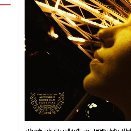
وتضحك” ملك “وهي تتحدث عن إطلاق الجمهور عليها لقب كاميليا Literally وهي اللازمة الشهيرة لها طوال ظهورها في