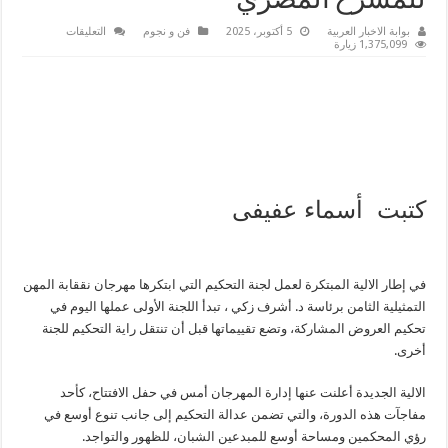
للمسرح المصري
على
بوابة الاخبار العربية
5 أكتوبر، 2025
فن و نجوم
التعليقات
اليوم
1,375,099 زيارة
انطلاق
اولي
جولات
التحكيم
في
مهرجان
نقابة
المهن
التمثيلية
للمسرح
المصري
مغلقة
كتبت أسماء عفيفى
في إطار الالية المبتكرة لعمل لجنة التحكيم التي ابتكرها مهرجان نققابة المهن
التمثيلية الثامن برئاسة د. أشرف زكي ، تبدأ اللجنة الأولى عملها اليوم في
تحكيم العروض المشاركة، وتضع تقييماتها قبل أن تنتقل راية التحكيم للجنة
أخرى.
الالية الجديدة أعلنت عنها إدارة المهرجان أمس في حفل الافتتاح، كأحد
مفاجآت هذه الدورة، والتي تضمن عدالة التحكيم إلى جانب تنوع أوسع في
رؤي المحكمين ومساحة أوسع للمبدعين الشبان، للظهور والتواجد.