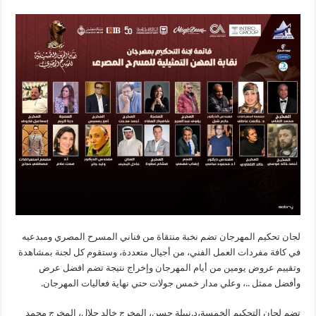
لجان تحكيم المهرجان تضم نخبة منتقاة من فناني المسرح المصري ومبدعيه
في كافة مفردات العمل الفني، من أجيال متعددة، وستقوم كل لجنة بمشاهدة
وتقييم عروض يومين من أيام المهرجان وإخراج نتيجة تضم افضل عرض
وأفضل ممثل ..، وعلي مدار خمس جولات حتي نهاية فعاليات المهرجان.
تضم لجان التحكيم الخمسة،د.نبيلة حسن، المخرج خالد جلال، المخرج محمد