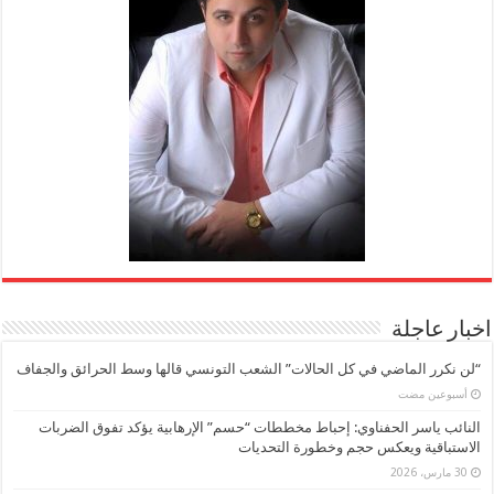
اخبار عاجلة
“لن نكرر الماضي في كل الحالات” الشعب التونسي قالها وسط الحرائق والجفاف
‏أسبوعين مضت
النائب ياسر الحفناوي: إحباط مخططات “حسم” الإرهابية يؤكد تفوق الضربات
الاستباقية ويعكس حجم وخطورة التحديات
30 مارس، 2026