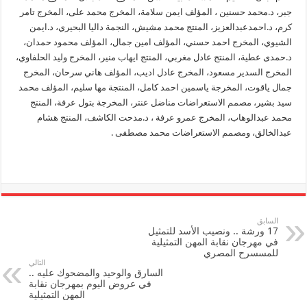
جبر، د.محمد حسنين ، المؤلف ايمن سلامة، المخرج محمد على، المخرج تامر
كرم، د.احمدعبدالعزيز، المنتج محمد مشيش، النجمة داليا البحيري، د.ايمن
الشيوي، المخرج احمد حسني، المؤلف امين جمال، المؤلف محمود حمدان،
د.حمدى عطية، المنتج عادل مغربي، المنتج ايهاب منير، المخرج وليد الحلفاوي،
المخرج السدير مسعود، المخرج عادل اديب، المؤلف هاني سرحان، المخرج
جمال ياقوت، المخرجة ياسمين احمد كامل، المنتجة مها سليم، المؤلف محمد
سيد بشير، مصمم الاستعراضات مناضل عنتر، المخرجة بتول عرفة، المنتج
محمد عبدالوهاب، المخرج عمرو عرفة ، د.مدحت الكاشف، المنتج هشام
عبدالخالق، ومصمم الاستعراضات محمد مصطفى .
السابق
17 ورشة .. ونصيب الأسد للتمثيل
في مهرجان نقابة المهن التمثيلية
للمسسرح المصري
التالي
السارق والوحيد والمضحوك عليه ..
في عروض اليوم بمهرجان نقابة
المهن التمثيلية