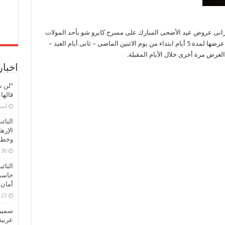
خرانى عروض عيد الأضحى المبارك على مسرح كايرو شو بأحد المولات
الكبرى بالتجمع الخامس، اليوم الجمعة، وذلك بعد عرضها لمدة 5 أيام ابتداء من يوم الاثنين الماضى – ثانى أيام العيد –
لعرض مرة أخرى خلال الأيام المقبلة.
اخبار
“لن ن
قالها
‏أس
النائ
الإره
وخطور
30 مارس، 2026
النائ
حاسم
أمان 
23 مارس، 2026
سميرة
عربية