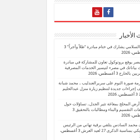
الأخبار
السلامي يشارك في ختام مبادرة “ظلاً وأجراً”
3
، 2026
صر يوقع بروتوكول تعاون للمشاركة في مبادرة
بياناتك في مصر» لتيسير الخدمات المصرفية
يين بالخارج
3 أغسطس، 2026
زمة صورة النوم على سريرالعندليب .. محمد شبانة
إجراءات جديدة لتنظيم زيارة منزل عبدالحليم
3 أغسطس، 2026
أرض المحلج بمغاغة تثير الجدل.. تساؤلات حول
ات التقسيم والبناء ومطالبات بالتحقيق
3
، 2026
 محمد السادس يتلقي برقية تهاني من الرئيس
ي بمناسبة الذكرى 27 لعيد العرش
3 أغسطس،