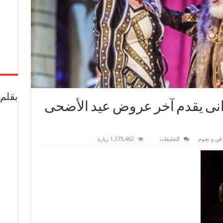
بقلم 
رانى يقدم آخر عروض عيد الأضحى
على
فن و نجوم
التعليقات
1,375,462 زيارة
اليوم:النجم
يحيى
الفخرانى
يقدم
آخر
عروض
عيد
الأضحى
لمسرحية
“الملك
لير”
مغلقة