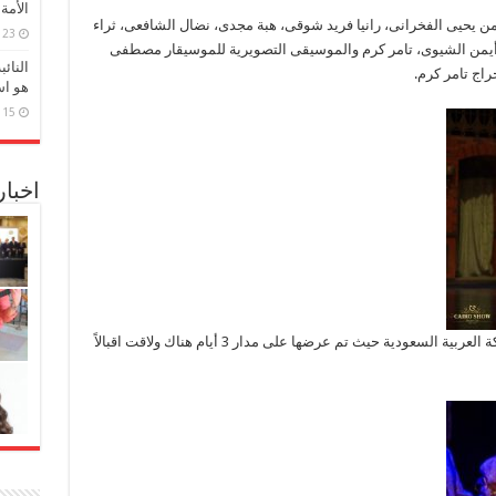
الأمة
ن يحيى الفخرانى، رانيا فريد شوقى، هبة مجدى، نضال الشافعى، ثراء
23 مارس، 2026
أيمن الشيوى، تامر كرم والموسيقى التصويرية للموسيقار مصطفى
النائ
راج تامر كرم.
هو اس
15 مارس، 2026
اخبا
وكان آخر عرض للمسرحية قبل عودتها فى المملكة العربية السعودية حيث تم عرضها على مدار 3 أيام هناك ولاقت اقبالاً