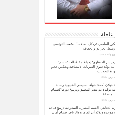
 عاجلة
كرر الماضي في كل الحالات” الشعب التونسي
 وسط الحرائق والجفاف
بوع واحد مضت
ب ياسر الحفناوي: إحباط مخططات “حسم”
ابية يؤكد تفوق الضربات الاستباقية ويعكس حجم
ة التحديات
بة جيلان أحمد: جولة السيسي الخليجية رسالة
ة تؤكد دعم مصر المطلق وترسخ دورها كصمام
للمنطقة
 الجنايني: القمة المصرية السعودية ترسخ قيادة
 موحدة وتؤكد أن القاهرة والرياض صمام أمان