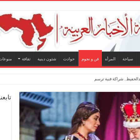
سياحة
المرأه
فن و نجوم
حوادث
شئون دينية
ثقافة
منوعات
لحفيظ.. شراكة فنية ترسم ملامح مستقبل الكل
تابعن