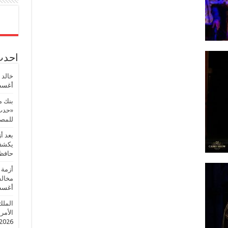
احدث 
خالد 
أغسطس
بنك م
«حدث 
للمصر
بعد أ
يكشف 
حافظ
أزمة 
مخالف
أغسطس
الملك
الأمريك
2026