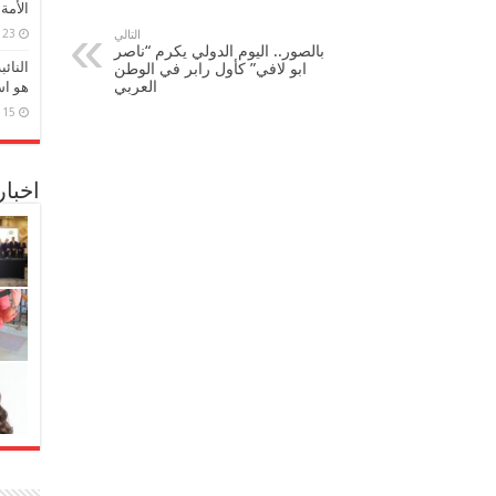
الأمة
23 مارس، 2026
التالي
بالصور.. اليوم الدولي يكرم “ناصر
النائ
ابو لافي” كأول رابر في الوطن
العربي
هو اس
15 مارس، 2026
اخبا