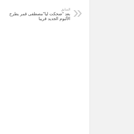
السابق
بعد “ضحكت ليا”مصطفى قمر يطرح
الألبوم الجديد قريبا