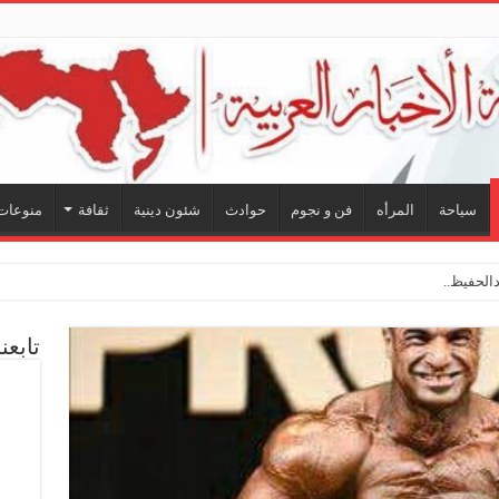
سياحة
المرأه
فن و نجوم
حوادث
شئون دينية
ثقافة
منوعات
لحفيظ.. شراكة فنية ترسم
تابعن