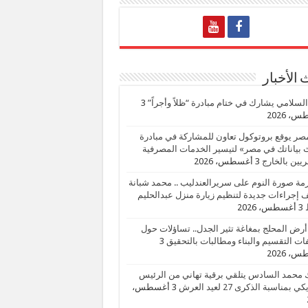
الأخبار
السلامي يشارك في ختام مبادرة “ظلاً وأجراً”
3
، 2026
صر يوقع بروتوكول تعاون للمشاركة في مبادرة
بياناتك في مصر» لتيسير الخدمات المصرفية
يين بالخارج
3 أغسطس، 2026
زمة صورة النوم على سريرالعندليب .. محمد شبانة
إجراءات جديدة لتنظيم زيارة منزل عبدالحليم
3 أغسطس، 2026
أرض المحلج بمغاغة تثير الجدل.. تساؤلات حول
ات التقسيم والبناء ومطالبات بالتحقيق
3
، 2026
 محمد السادس يتلقي برقية تهاني من الرئيس
ي بمناسبة الذكرى 27 لعيد العرش
3 أغسطس،