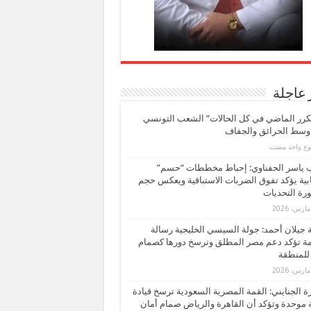
 عاجلة
كرر الماضي في كل الحالات” الشعب التونسي
 وسط الحرائق والجفاف
بوع واحد مضت
ب ياسر الحفناوي: إحباط مخططات “حسم”
ابية يؤكد تفوق الضربات الاستباقية ويعكس حجم
ة التحديات
بة جيلان أحمد: جولة السيسي الخليجية رسالة
ة تؤكد دعم مصر المطلق وترسخ دورها كصمام
للمنطقة
 الجنايني: القمة المصرية السعودية ترسخ قيادة
 موحدة وتؤكد أن القاهرة والرياض صمام أمان