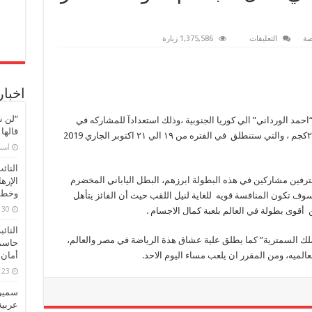
على
ضة
التعليقات
1,375,586 زيارة
“الورداني”
يصل
كوريا
الجنوبية
للمنافسة
اخبار
علي
لقب
بطل
“لن ن
مونستر
مد الورداني” الي كوريا الجنوبية ،وذلك استعدادآ للمشاركه في
زيم
قالها
بطولة “مونستر زيم ” للمحترفين في فئة وزن ٢١٢كجم ، والتي ستنطلق في الفتره من ١٩ الي ٢١ اكتوبر 201‪9 الجاري
للمحترفين
في
‏أس
كمال
الاجسام
النائ
المؤهلة
حترفين مشاركين في هذه البطولة ابرزهم، البطل الياباني المخضرم
الإره
لمستر
اولمبيا
وخطور
سوف تكون المنافسة قويه للغاية لنيل اللقب حيث أن الفائز يتأهل
مغلقة
30 مارس، 2026
النائ
 ملك السمترية” كما يطلق علية عشاق هذة الرياضة في مصر والعالم،
حاسم
أمان 
الميه، ومن المقرر ان يلعب مساء اليوم الاحد.
23 مارس، 2026
سميرة
عربية