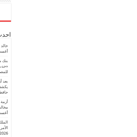
احدث 
خالد 
أغسطس
بنك م
«حدث 
للمصر
بعد أ
يكشف 
حافظ
أزمة 
مخالف
أغسطس
الملك
الأمريك
2026