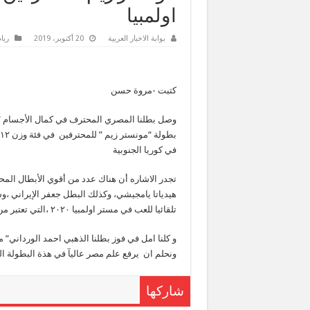
اولمبيا
بوابة الاخبار العربية
20 أكتوبر، 2019
ريا
كتبت -مروة حسن
وصل بطلنا المصري المحترف في كمال الأجسام “اح
في كوريا الجنوبية
تجدر الاشاره أن هناك عدد من أقوي الأبطال الم
هيدياتا يامجيشي، وكذلك البطل جعفر الإيراني ،و
تلقائيا للعب في مستر اولمبيا ٢٠٢٠ ،التي تعتبر من أقوى بطولة في العالم بلعبة كمال الاجسام .
و كلنا امل في فوز بطلنا الذهبي احمد الورداني”
ونحلم ان يرفع علم مصر عاليآ في هذة البطولة الع
شاركها