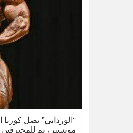
“الورداني” يصل كوريا 
مونستر زيم للمحترفين 