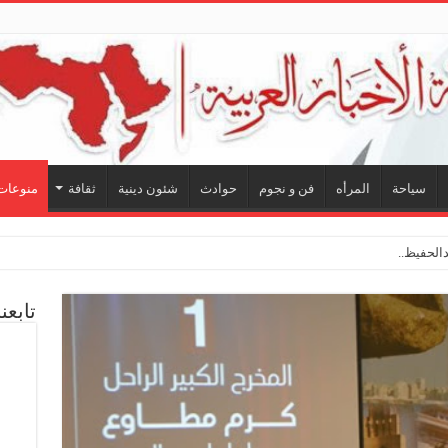
سياحة
المرأه
فن و نجوم
حوادث
شئون دينية
ثقافة
منوعات
لحفيظ.. شراكة فنية ترسم ملام
تابعن