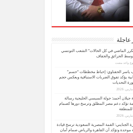
 عاجلة
كرر الماضي في كل الحالات” الشعب التونسي
 وسط الحرائق والجفاف
بوع واحد مضت
ب ياسر الحفناوي: إحباط مخططات “حسم”
ابية يؤكد تفوق الضربات الاستباقية ويعكس حجم
ة التحديات
بة جيلان أحمد: جولة السيسي الخليجية رسالة
ة تؤكد دعم مصر المطلق وترسخ دورها كصمام
للمنطقة
 الجنايني: القمة المصرية السعودية ترسخ قيادة
 موحدة وتؤكد أن القاهرة والرياض صمام أمان