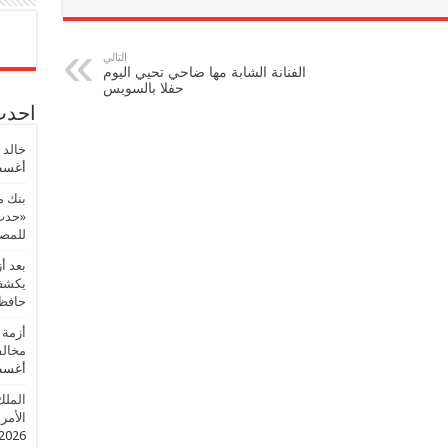
التالي
الفنانة الشابة مها ضاحي تحيي اليوم
حفلا بالسويس
احدث 
خالد 
أغسطس
بنك م
«حدث 
للمصر
بعد أ
يكشف 
حافظ
أزمة 
مخالف
أغسطس
الملك
الأمريك
2026