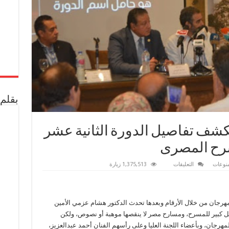
بقلم 
يكشف تفاصيل الدورة الثانية عشر
سرح المصرى
على
نوعات
التعليقات
1,375,513 زيارة
النجم
احمد
عبد
العزيز
يكشف
رجان من خلال الأرقام وبعدها تحدث الدكتور هشام عزمي الأمين
تفاصيل
الدورة
بشكل كبير للمسرح، ومسارح مصر لا ينقصها موهبة أو نصوص، ولكن
الثانية
عشر
مهرجان، وبأعضاء اللجنة العليا وعلى رأسهم الفنان أحمد عبدالعزيز،