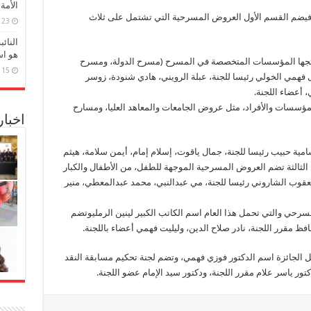
الأمة
لاثة أقسام تشمل 5 مسابقات، فيضم القسم الأول العروض المسرحية التي تشتمل على ثلاث
23 مارس، 2026
النائ
هو اس
نتجها المؤسسات المتخصصة في المسرح (مسرح الدولة، ومسرح
15 مارس، 2026
 فهمي الخولي رئيسا للجنة، عبلة الرويني، هادي شنودة، زوسر
 أعضاء اللجنة.
لمؤسسات والأفراد، مثل عروض الجامعات والمعاهد العليا، ومسارح
اخبا
امية حبيب رئيسا للجنة، جمال ياقوت، إسلام إمام، أيمن سلامة، هيثم
الثالثة تضم العروض المسرحية الموجهة للطفل، من الأطفال والكبار
عقوب الشاروني رئيسا للجنة، مي عبدالنبي، محمد عبدالمعطي، منير
مسرحي والتي تحمل هذا العام اسم الكاتب الكبير لينين الرمليوتضم
افظ مقرر اللجنة، نادر صلاح الدين، وليليت فهمي أعضاء باللجنة.
 الجائزة اسم الدكتور فوزي فهمي، وتضم لجنة تحكيم مسابقة النقد
ر ياسر علام مقرر اللجنة، ودكتور سيد الإمام عضو اللجنة.