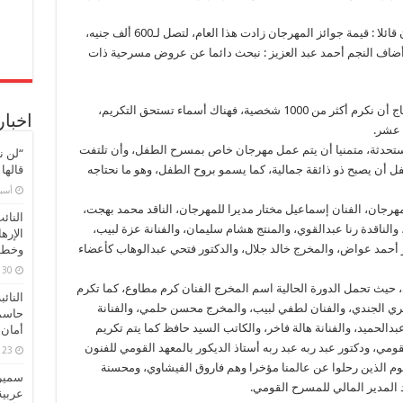
للمهرجان
القومى
للمسرح
ثم تحدث الفنان أحمد عبدالعزيز، رئيس المهرجان قائلا : قيمة جوائز المهرجان زادت هذا العام، لتصل لـ600 ألف جنيه،
المصرى
مغلقة
الجوائز أقل من 400 ألف جنيه وأضاف النجم أحمد عبد العزيز : نبحث دائما عن عروض مسرحية ذات
وعن التكريم قال : مسألة التكريم صعبة جدا، فنحتاج أن نكرم أكثر من 1000 شخصية، فهناك أسماء تستحق التكريم،
اخبار
دثة، متمنيا أن يتم عمل مهرجان خاص بمسرح الطفل، وأن تلتفت
“لن ن
قالها
أن يصبح ذو ذائقة جمالية، كما يسمو بروح الطفل، وهو ما نحتاجه
‏أس
للمهرجان، الفنان إسماعيل مختار مديرا للمهرجان، الناقد محمد بهجت،
النائ
الناقدة رنا عبدالقوي، والمنتج هشام سليمان، والفنانة عزة لبيب،
الإره
ور أحمد عواض، والمخرج خالد جلال، والدكتور فتحي عبدالوهاب كأعضاء
وخطور
30 مارس، 2026
حيث تحمل الدورة الحالية اسم المخرج الفنان كرم مطاوع، كما تكرم
النائ
ري الجندي، والفنان لطفي لبيب، والمخرج محسن حلمي، والفنانة
حاسم
دالحميد، والفنانة هالة فاخر، والكاتب السيد حافظ كما يتم تكريم
أمان 
مي، ودكتور عبد ربه عبد ربه أستاذ الديكور بالمعهد القومي للفنون
23 مارس، 2026
وم الذين رحلوا عن عالمنا مؤخرا وهم فاروق الفيشاوي، ومحسنة
سميرة
 المدير المالي للمسرح القومي.
عربية