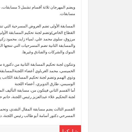
ويضم المهرجان ث
مسابقات.
المسابقة الأولى تضم العروض المسرحية التي ت
القطاع الخاص)وتضم لجنة تحكيم المسابقة الأولى
مرزوق، سلوى محمد علي، لمياء زايد، محمود زكي،
والمسابقة الثانية تضم المسرحيات التي تنتجها ا
البنوك والشركات والفنادق وغيرها.
وتتكون لجنة تحكيم المسابقة الثانية من دكتورة س
الخميسي، محمد الغرباوي أعضاء اللجنةالمسابقة 
وذوي الهمم وتضم لجنة تحكيم المسابقة الكاتب ي
الوسيمي، طارق الدويري، أعضاء اللجنة
أما القسم الثاني فيتكون من، مسابقة التأليف ال
لجنة التحكيم علاء عبدالعزيز رئيس اللجنة، حاتم ح
القسم الثالث يضم مسابقة المقال النقدي، وتحمل
المسرحي دكتور أسامة أبو طالب رئيس اللجنة، دكتو