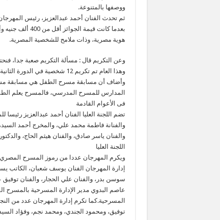
ووصفها بالمتنوعة.
بعدما كانت قيمة 
هوية مصرية، وذات ملامح للشخصية المصرية.
وهذا العام تم تكريم 12 شخصية في الدورة الثانية عشر.
وأضاف أن مسابقة مسرح الطفل هي مسابقة مستح
المدارس للمسرح المدرسي، فالمسرح يعلم الطفل 
فى الأعوام القادمة
تضم اللجنة العليا الفنان أحمد عبدالعزيز رئيسا 
والفنانة فاطمة محمد علي، والمخرج أحمد السيد، و
والفنان ياسر صادق، والفنان هيثم الحاج، والدكت
اللجنة العليا
ويكرم المهرجان عددا من رموز المسرح المصري، 
إدارة المهرجان الفنان يوسف شعبان، الكاتب يس
سوسن بدر، والفنان علي الحجار، والفنان توفيق عب
عاصم البدوي مدير الإدارة المسرحية بالمسرح القو
المسرحية.كما تكرم إدارة المهرجان عدد من النج
توفيق، ومحمود الجندي، ومحمد نجم، وفؤاد السيد