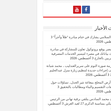
الأخبار
السلامي يشارك في ختام مبادرة “ظلاً وأجراً”
3
، 2026
صر يوقع بروتوكول تعاون للمشاركة في مبادرة
بياناتك في مصر» لتيسير الخدمات المصرفية
يين بالخارج
3 أغسطس، 2026
زمة صورة النوم على سريرالعندليب .. محمد شبانة
إجراءات جديدة لتنظيم زيارة منزل عبدالحليم
3 أغسطس، 2026
أرض المحلج بمغاغة تثير الجدل.. تساؤلات حول
ات التقسيم والبناء ومطالبات بالتحقيق
3
، 2026
 محمد السادس يتلقي برقية تهاني من الرئيس
ي بمناسبة الذكرى 27 لعيد العرش
3 أغسطس،