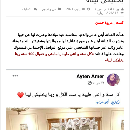
يخليكى لينا»
على
بوابة الاخبار العربية
30 يناير، 2021
فن و نجوم
التعليقات
النجمة
1,375,316 زيارة
أيتن
عامر
كتبت _ مروة حسن
تحتفل
بعيد
ميلاد
هنأت الفنانة أيتن عامر والدتها بمناسبة عيد ميلادها وعبرت لها عن حبها
والدتها:«مامتى
عقبال
ونشرت الفنانة أيتن عامرصورة عائلية لها مع والدتها وشقيقتها النجمة وفاء
100
سنة
عامر وذلك عبر حسابها الشخصي علي موقع التواصل الإجتماعي فيسبوك
ربنا
وعلقت عليها قائلة:
«كل سنة و انتى طيبة يا مامتى و عقبال 100 سنة ربنا
يخليكى
لينا»
يخليكى لينا»
مغلقة