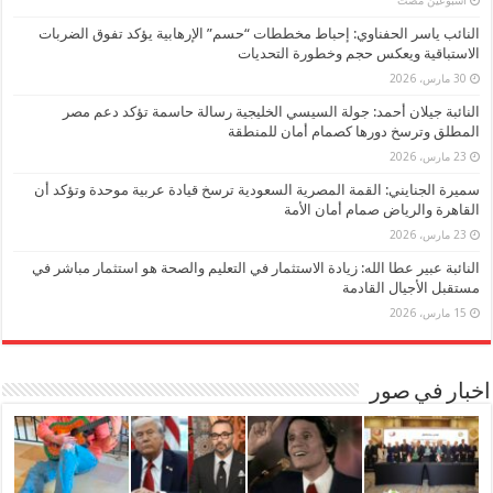
النائب ياسر الحفناوي: إحباط مخططات “حسم” الإرهابية يؤكد تفوق الضربات
الاستباقية ويعكس حجم وخطورة التحديات
30 مارس، 2026
النائبة جيلان أحمد: جولة السيسي الخليجية رسالة حاسمة تؤكد دعم مصر
المطلق وترسخ دورها كصمام أمان للمنطقة
23 مارس، 2026
سميرة الجنايني: القمة المصرية السعودية ترسخ قيادة عربية موحدة وتؤكد أن
القاهرة والرياض صمام أمان الأمة
23 مارس، 2026
النائبة عبير عطا الله: زيادة الاستثمار في التعليم والصحة هو استثمار مباشر في
مستقبل الأجيال القادمة
15 مارس، 2026
اخبار في صور