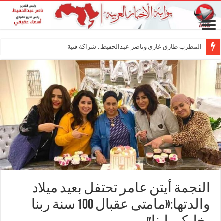
المطرب طارق غازي وناصر عبدالحفيظ.. شراكة فنية ترسم ملامح مستق
النجمة أيتن عامر تحتفل بعيد ميلاد
والدتها:«مامتى عقبال 100 سنة ربنا