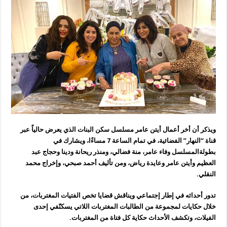
ويذكر أن أخر أعمال أيتن عامر مسلسل سكن البنات الذي يعرض حالياً عبر
قناة “النهار” الفضائية، في تمام الساعة 7 مساءًا، ويشارك في
بطولةالمسلسل وفاء عامر، منة فضالي، ومنذر ريحانة ودينا وحجاج عبد
العظيم وأيتن عامر وعايدة رياض، ومن تأليف أحمد صبحي، وإخراج محمد
النقلي.
تدور أحداثه في إطار إجتماعي ويناقش قضايا تخص الفتيات المغتربات، من
خلال حكايات لمجموعة من الطالبات المغتربات اللاتي يسكنّفي إحدى
الفيلات، وتكشف الأحداث حكاية كل فتاة من المغتربات.