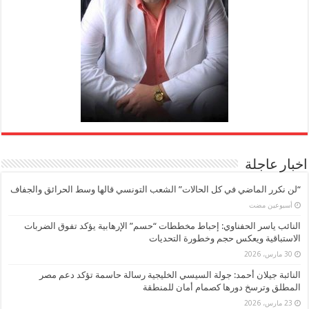
اخبار عاجلة
“لن نكرر الماضي في كل الحالات” الشعب التونسي قالها وسط الحرائق والجفاف
‏أسبوعين مضت
النائب ياسر الحفناوي: إحباط مخططات “حسم” الإرهابية يؤكد تفوق الضربات
الاستباقية ويعكس حجم وخطورة التحديات
30 مارس، 2026
النائبة جيلان أحمد: جولة السيسي الخليجية رسالة حاسمة تؤكد دعم مصر
المطلق وترسخ دورها كصمام أمان للمنطقة
23 مارس، 2026