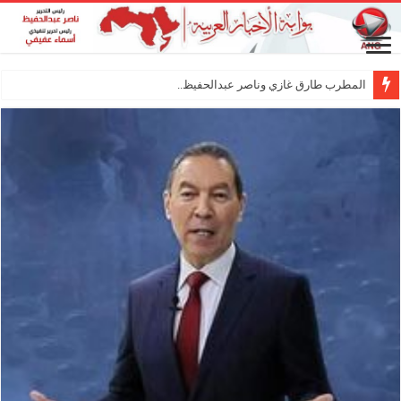
المطرب طارق غازي وناصر عبدالحفيظ.. شراكة فنية