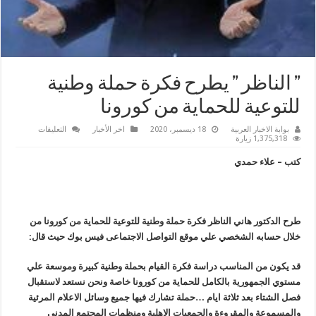
” الناظر ” يطرح فكرة حملة وطنية
للتوعية للحماية من كورونا
على
بوابة الاخبار العربية
18 ديسمبر، 2020
اخر الأخبار
التعليقات
”
1,375,318 زيارة
الناظر
”
كتب – علاء حمدي
يطرح
فكرة
حملة
وطنية
للتوعية
للحماية
طرح الدكتور هاني الناظر فكرة حملة وطنية للتوعية للحماية من كورونا من
من
كورونا
خلال حسابه الشخصي علي موقع التواصل الاجتماعى فيس بوك حيث قال:
مغلقة
قد يكون من المناسب دراسة فكرة القيام بحملة وطنية كبيرة وموسعة علي
مستوي الجمهورية بالكامل للحماية من كورونا خاصة ونحن نستعد لاستقبال
فصل الشتاء بعد ثلاثة ايام …حملة تشارك فيها جميع وسائل الاعلام المرئية
والمسموعة والمقروءة والجمعيات الاهلية ومنظمات المجتمع المدني