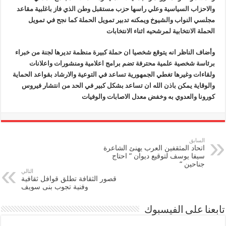
والاحزاب السياسية وعلي راسها حزب مستقبل وطن الذي فاز باغلبية مقاعد
مجلسي النواب والشيوخ ويمكنه تدبير تمويل الحملة كما نجح في تمويل
الحملة الانتخابية لمرشحيه اثناء الانتخابات
وأضاف الناظر انه يتوقع شخصيا ان حملة كبيرة منظمة تديرها لجنة من خبراء
برئاسة شخصية علمية محترفة تضم برامج اعلامية ومنشورات واعلانات
ولقاءات وغيرها تغطي الجمهورية تساعد في التوعية والارشاد بقواعد الحماية
والوقاية يمكن باذن الله ان تساعد بشكل كبير في الحد من انتشار فيروس
كورونا والعدوي به وخفض معدل الاصابات والوفيات
السابق
اتحاد المثقفين العرب يهنئ الشاعرة
سيفا يوسف لتوقيع ديوان ” احتاج
جناحين “
التالي
قصور الثقافة تطلق قوافل ثقافية
وفنية تجوب بنى سويف
تابعنا على الفيسبوك