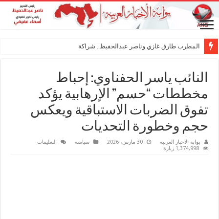
المطرب طارق غازي وناصر عبدالحفيظ.. شراكة فنية ت
النائب ياسر الحفناوي: إحباط
مخططات “حسم” الإرهابية يؤكد
تفوق الضربات الاستباقية ويعكس
حجم وخطورة التحديات
على
بوابة الاخبار العربية
30 مارس، 2026
سياسة
التعليقات
النائب
1,374,998 زيارة
ياسر
الحفناوي:
إحباط
مخططات
“حسم”
الإرهابية
يؤكد
تفوق
الضربات
الاستباقية
ويعكس