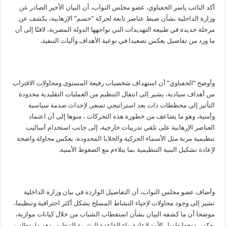
حجم
أكد النائب ياسر الحفناوي، عضو مجلس النواب، أن البيان الأخير الصادر عن
وخطورة
وزارة الداخلية بشأن ضبط عناصر تابعة لحركة “حسم” الإرهابية، يكشف عن
التحديات
مغلقة
مرحلة جديدة في طبيعة التهديدات التي تواجهها الدولة المصرية، لافتًا إلى أن
ما ورد من تفاصيل يعكس تصعيدا في نوعية الأهداف وآليات التنفيذ.
وأوضح “الحفناوي” أن استهداف شخصيات رفيعة المستوى ومحاولات الاقتراب
من أهداف سيادية، يشير إلى انتقال التنظيم من العمليات التقليدية محدودة
التأثير إلى مخططات ذات بعد استراتيجي تسعى لإحداث صدمة سياسية
وأمنية، وهو ما يضاعف من خطورة هذه التحركات ، منوها إلى أن اعتماد
العناصر الإرهابية على تلقي تدريبات خارجية، إلى جانب استخدام أساليب
تنظيمية مرنة مثل الأسماء الحركية والخلايا المحدودة، يعكس محاولة واضحة
لإعادة تشكيل البنية التنظيمية بما يتلاءم مع الضغوط الأمنية.
وأضاف عضو مجلس النواب، أن التفاصيل الواردة في بيان وزارة الداخلية
تشير إلى وجود محاولات لإحياء النشاط المسلح بشكل أكثر احترافية وتنظيما،
موضحا أن ما كشفه البيان بشأن استقطاب الشباب من خلال كيانات موازية،
يعكس توجها طويل الأمد لإعادة بناء القاعدة البشرية للتنظيم، وهو ما يتطلب