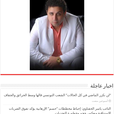
اخبار عاجلة
“لن نكرر الماضي في كل الحالات” الشعب التونسي قالها وسط الحرائق والجفاف
‏أسبوعين مضت
النائب ياسر الحفناوي: إحباط مخططات “حسم” الإرهابية يؤكد تفوق الضربات
الاستباقية ويعكس حجم وخطورة التحديات