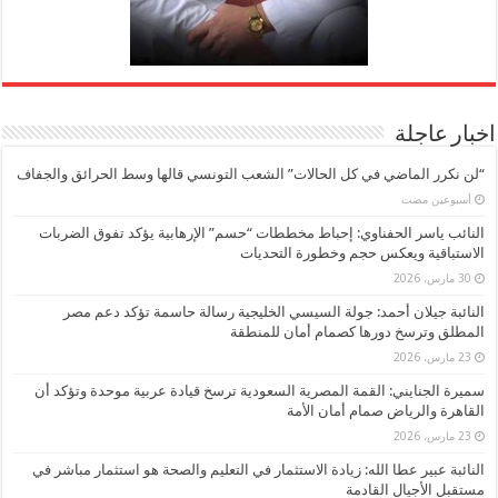
اخبار عاجلة
“لن نكرر الماضي في كل الحالات” الشعب التونسي قالها وسط الحرائق والجفاف
‏أسبوعين مضت
النائب ياسر الحفناوي: إحباط مخططات “حسم” الإرهابية يؤكد تفوق الضربات
الاستباقية ويعكس حجم وخطورة التحديات
30 مارس، 2026
النائبة جيلان أحمد: جولة السيسي الخليجية رسالة حاسمة تؤكد دعم مصر
المطلق وترسخ دورها كصمام أمان للمنطقة
23 مارس، 2026
سميرة الجنايني: القمة المصرية السعودية ترسخ قيادة عربية موحدة وتؤكد أن
القاهرة والرياض صمام أمان الأمة
23 مارس، 2026
النائبة عبير عطا الله: زيادة الاستثمار في التعليم والصحة هو استثمار مباشر في
مستقبل الأجيال القادمة