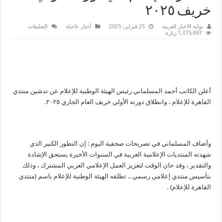
خريف ٢٠٢٥
على
بوابة الاخبار العربية
25 فبراير، 2025
أخبار عاجلة
التعليقات
المسلماني
1,375,097 زيارة
يعلن
انطلاق
(منتدي
القاهرة
للإعلام)
في
دورته
الأولي
خريف
أعلن الكاتب أحمد المسلماني رئيس الهيئة الوطنية للإعلام عن تدشين منتدي
٢٠٢٥
القاهرة للإعلام ، وانطلاق دورته الأولي خريف العام الجاري ٢٠٢٥.
مغلقة
وأضاف المسلماني في تصريحات صحفية اليوم : إن التطور الكبير الذي
شهدته المنتديات الإعلامية العربية في السنوات الأخيرة يستحق الإشادة
والتقدير ، وقد حان الوقت لتعزيز العمل الإعلامي العربي المشترك ، وذلك
بتأسيس منتدي إعلامي رسمي .. تطلقه الهيئة الوطنية للإعلام باسم (منتدي
القاهرة للإعلام) .