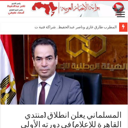
المطرب طارق غازي وناصر عبدالحفيظ.. شراكة فنية ترسم ملامح
المسلماني يعلن انطلاق (منتدي
القاهرة للإعلام) في دورته الأولي