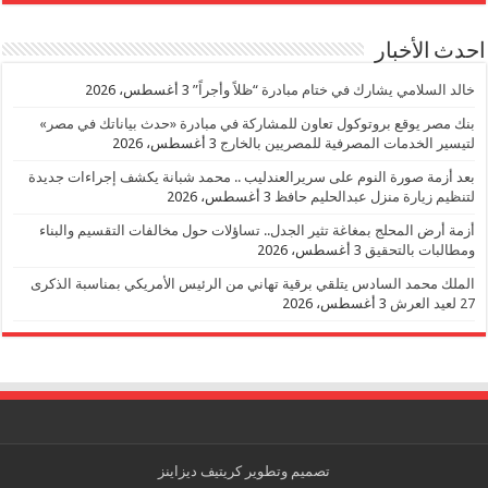
احدث الأخبار
خالد السلامي يشارك في ختام مبادرة “ظلاً وأجراً”
3 أغسطس، 2026
بنك مصر يوقع بروتوكول تعاون للمشاركة في مبادرة «حدث بياناتك في مصر»
لتيسير الخدمات المصرفية للمصريين بالخارج
3 أغسطس، 2026
بعد أزمة صورة النوم على سريرالعندليب .. محمد شبانة يكشف إجراءات جديدة
لتنظيم زيارة منزل عبدالحليم حافظ
3 أغسطس، 2026
أزمة أرض المحلج بمغاغة تثير الجدل.. تساؤلات حول مخالفات التقسيم والبناء
ومطالبات بالتحقيق
3 أغسطس، 2026
الملك محمد السادس يتلقي برقية تهاني من الرئيس الأمريكي بمناسبة الذكرى
27 لعيد العرش
3 أغسطس، 2026
تصميم وتطوير
كريتيف ديزاينز