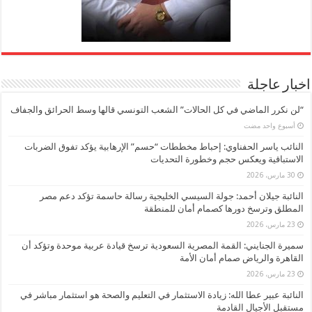
اخبار عاجلة
“لن نكرر الماضي في كل الحالات” الشعب التونسي قالها وسط الحرائق والجفاف
‏أسبوع واحد مضت
النائب ياسر الحفناوي: إحباط مخططات “حسم” الإرهابية يؤكد تفوق الضربات
الاستباقية ويعكس حجم وخطورة التحديات
30 مارس، 2026
النائبة جيلان أحمد: جولة السيسي الخليجية رسالة حاسمة تؤكد دعم مصر
المطلق وترسخ دورها كصمام أمان للمنطقة
23 مارس، 2026
سميرة الجنايني: القمة المصرية السعودية ترسخ قيادة عربية موحدة وتؤكد أن
القاهرة والرياض صمام أمان الأمة
23 مارس، 2026
النائبة عبير عطا الله: زيادة الاستثمار في التعليم والصحة هو استثمار مباشر في
مستقبل الأجيال القادمة