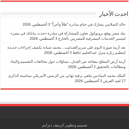
احدث الأخبار
خالد السلامي يشارك في ختام مبادرة “ظلاً وأجراً”
3 أغسطس، 2026
بنك مصر يوقع بروتوكول تعاون للمشاركة في مبادرة «حدث بياناتك في مصر»
لتيسير الخدمات المصرفية للمصريين بالخارج
3 أغسطس، 2026
بعد أزمة صورة النوم على سريرالعندليب .. محمد شبانة يكشف إجراءات جديدة
لتنظيم زيارة منزل عبدالحليم حافظ
3 أغسطس، 2026
أزمة أرض المحلج بمغاغة تثير الجدل.. تساؤلات حول مخالفات التقسيم والبناء
ومطالبات بالتحقيق
3 أغسطس، 2026
الملك محمد السادس يتلقي برقية تهاني من الرئيس الأمريكي بمناسبة الذكرى
27 لعيد العرش
3 أغسطس، 2026
تصميم وتطوير
كريتيف ديزاينز