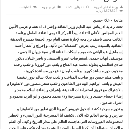
على
بوابة الاخبار العربية
25 يناير، 2021
فن و نجوم
التعليقات
المركز
1,375,324 زيارة
القومى
لثقافة
متابعة – علاء حمدي
الطفل
ينظم
تحت رعاية اد إيناس عبد الدايم وزير الثقافة و إشراف اد هشام عزمى الأمين
عرض
العام للمجلس الأعلى للثقافة، يبدأ المركز القومى لثقافة الطفل برئاسة
“كشفناه”
مغلقة
الكاتب محمد ناصف برنامجه لإجازة نصف العام يوم الجمعة بمسرح الحديقة
الثقافية بالسيدة زينب بعرض “كشفناه” من تأليف و إخراج و أشعار أحمد
إسماعيل عبدالباقى ،تصميم ماسكات الفنانة التونسية جيهان اللجمى ،
موسيقى ايهاب حمدى ،استعرضات عمرو الحسينى و ناصر عليان، ديكور
شادى قطامش، بطولة محمد عبد الفتاح و يلعب دور كورونا ،و تلعب رحمة
محجوب دور مساعد كورونا و تلعب ايمان نافع دور مساعدة كورونا،
و يلعب هيثم حسن دور صاحب المتاعب و تلعب نجلاء سالم دوور تنغيصة
العيش و يلعب ابراهيم البيه دور الطاعون و تلعب سحر منصور دور الانفلونزا و
بالاشتراك مع فريق استعراضات الحديقة بإشراف و إضاءة اسلام محمد و
إضاءة حسام حمدى و إدارة مسرحية ولاء محمد محمود و ابو اليزيد محمود و
اشرف شاهين.
و تدور مسرحية كشفناة حول فيروس كورونا الذى تطور من الانفلونزا و
سارس و يهاجم العالم كله الان ، تكشف لنا المسرحية الدور السيء و الخطير
لمجموعات الفيروسات التى هاجمت العالم على مدار التاريخ و كيف أن العلم
و الايمان استطاعا أن يكونا السبيل الوحيد للبشرية بعد أن عكف على البحث