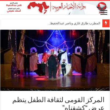
المطرب طارق غازي وناصر عبدالحفيظ.. شراكة فنية
المركز القومى لثقافة الطفل ينظم
عرض “كشفناه”