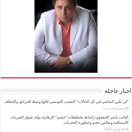
اخبار عاجلة
“لن نكرر الماضي في كل الحالات” الشعب التونسي قالها وسط الحرائق والجفاف
‏أسبوع واحد مضت
النائب ياسر الحفناوي: إحباط مخططات “حسم” الإرهابية يؤكد تفوق الضربات
الاستباقية ويعكس حجم وخطورة التحديات
30 مارس، 2026