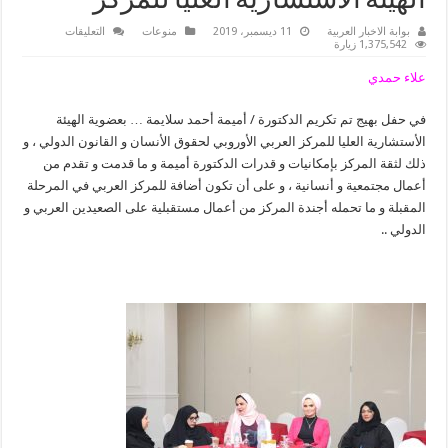
الهيئة الأستشارية العليا للمركز
على
بوابة الاخبار العربية
11 ديسمبر، 2019
منوعات
التعليقات
المركز
1,375,542 زيارة
العربي
الأوروبي
علاء حمدي
يكلف
الدكتورة
/
في حفل بهيج تم تكريم الدكتورة / أميمة أحمد سلايمة … بعضوية الهيئة
أميمة
سلايمة
الأستشارية العليا للمركز العربي الأوروبي لحقوق الأنسان و القانون الدولي ، و
بعضوية
الهيئة
ذلك لثقة المركز بإمكانيات و قدرات الدكتورة أميمة و ما قدمت و تقدم من
الأستشارية
أعمال مجتمعية و أنسانية ، و على أن تكون أضافة للمركز العربي في المرحلة
العليا
للمركز
المقبلة و ما تحمله أجندة المركز من أعمال مستقبلية على الصعيدين العربي و
مغلقة
الدولي ..