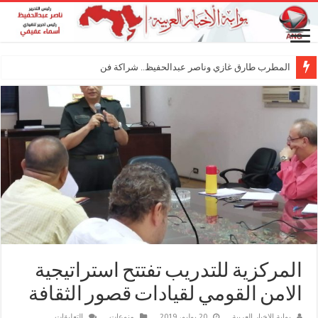
المطرب طارق غازي وناصر عبدالحفيظ.. شراكة فنية ترسم ملام
المركزية للتدريب تفتتح استراتيجية
الامن القومي لقيادات قصور الثقافة
على
بوابة الاخبار العربية
20 يوليو، 2019
منوعات
التعليقات