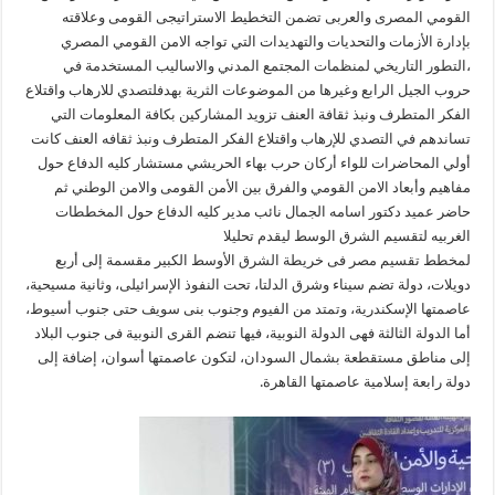
القومي المصرى والعربى تضمن التخطيط الاستراتيجى القومى وعلاقته
بإدارة الأزمات والتحديات والتهديدات التي تواجه الامن القومي المصري
،التطور التاريخي لمنظمات المجتمع المدني والاساليب المستخدمة في
حروب الجيل الرابع وغيرها من الموضوعات الثرية بهدفلتصدي للارهاب واقتلاع
الفكر المتطرف ونبذ ثقافة العنف تزويد المشاركين بكافة المعلومات التي
تساندهم في التصدي للإرهاب واقتلاع الفكر المتطرف ونبذ ثقافه العنف كانت
أولي المحاضرات للواء أركان حرب بهاء الحريشي مستشار كليه الدفاع حول
مفاهيم وأبعاد الامن القومي والفرق بين الأمن القومى والامن الوطني ثم
حاضر عميد دكتور اسامه الجمال نائب مدير كليه الدفاع حول المخططات
الغربيه لتقسيم الشرق الوسط ليقدم تحليلا
لمخطط تقسيم مصر فى خريطة الشرق الأوسط الكبير مقسمة إلى أربع
دويلات، دولة تضم سيناء وشرق الدلتا، تحت النفوذ الإسرائيلى، وثانية مسيحية،
عاصمتها الإسكندرية، وتمتد من الفيوم وجنوب بنى سويف حتى جنوب أسيوط،
أما الدولة الثالثة فهى الدولة النوبية، فيها تنضم القرى النوبية فى جنوب البلاد
إلى مناطق مستقطعة بشمال السودان، لتكون عاصمتها أسوان، إضافة إلى
دولة رابعة إسلامية عاصمتها القاهرة.