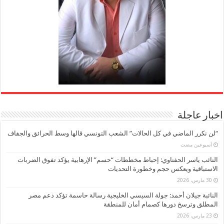
اخبار عاجلة
“لن نكرر الماضي في كل الحالات” الشعب التونسي قالها وسط الحرائق والجفاف
‏أسبوعين مضت
النائب ياسر الحفناوي: إحباط مخططات “حسم” الإرهابية يؤكد تفوق الضربات
الاستباقية ويعكس حجم وخطورة التحديات
30 مارس، 2026
النائبة جيلان أحمد: جولة السيسي الخليجية رسالة حاسمة تؤكد دعم مصر
المطلق وترسخ دورها كصمام أمان للمنطقة
23 مارس، 2026