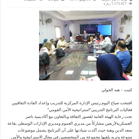
المركزية
1,375,427 زيارة
للتدريب
تفتتح
استراتيجية
الامن
القومي
لقيادات
قصور
الثقافة
مغلقة
كتبت – هبه الخولي
افتتحت صباح اليوم رئيس الإدارة المركزية للتدريب وإعداد القادة الثقافيين
فعاليات البرنامج التدريبي“استراتيجية الأمن القومي“
تحت رعاية الهيئة العامة لقصور الثقافة وبالتعاون مع أكاديمية ناصر
العسكريةلأربعين مشاركاً من مديري العموم ومديري الإدارات الوسطى بقاعة
سعد الدين وهبة حيث أكدت سيادتها على أن البرنامج يشمل موضوعات
متنوعة وثريه يلقيها مجموعة من المتخصصين في مجال الاستراتيجية والأمن