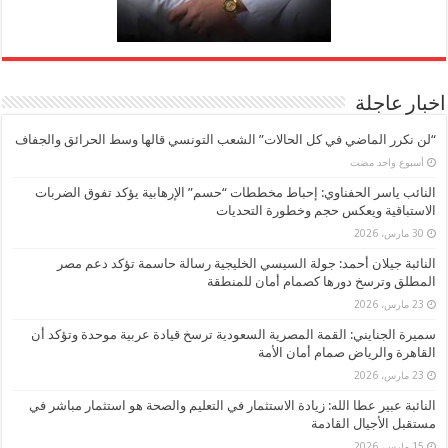
اخبار عاجلة
“لن نكرر الماضي في كل الحالات” الشعب التونسي قالها وسط الحرائق والجفاف
‏أسبوع واحد مضت
النائب ياسر الحفناوي: إحباط مخططات “حسم” الإرهابية يؤكد تفوق الضربات
الاستباقية ويعكس حجم وخطورة التحديات
30 مارس، 2026
النائبة جيلان أحمد: جولة السيسي الخليجية رسالة حاسمة تؤكد دعم مصر
المطلق وترسخ دورها كصمام أمان للمنطقة
23 مارس، 2026
سميرة الجنايني: القمة المصرية السعودية ترسخ قيادة عربية موحدة وتؤكد أن
القاهرة والرياض صمام أمان الأمة
23 مارس، 2026
النائبة عبير عطا الله: زيادة الاستثمار في التعليم والصحة هو استثمار مباشر في
مستقبل الأجيال القادمة
15 مارس، 2026