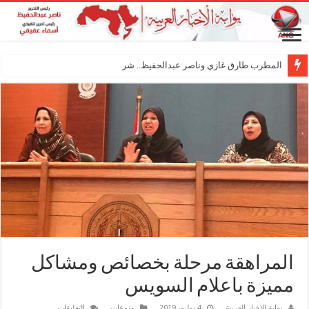
المطرب طارق غازي وناصر عبدالحفيظ.. شراكة فنية ت
المراهقة مرحلة بخصائص ومشاكل
مميزة باعلام السويس
على
بوابة الاخبار العربية
4 يوليو، 2019
منوعات
التعليقات