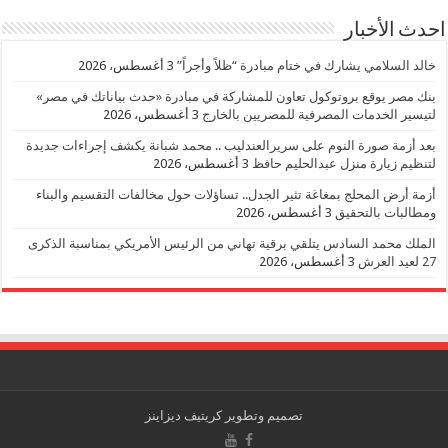
احدث الأخبار
خالد السلامي يشارك في ختام مبادرة “ظلاً وأجراً”
3 أغسطس، 2026
بنك مصر يوقع بروتوكول تعاون للمشاركة في مبادرة «حدث بياناتك في مصر»
لتيسير الخدمات المصرفية للمصريين بالخارج
3 أغسطس، 2026
بعد أزمة صورة النوم على سريرالعندليب .. محمد شبانة يكشف إجراءات جديدة
لتنظيم زيارة منزل عبدالحليم حافظ
3 أغسطس، 2026
أزمة أرض المحلج بمغاغة تثير الجدل.. تساؤلات حول مخالفات التقسيم والبناء
ومطالبات بالتحقيق
3 أغسطس، 2026
الملك محمد السادس يتلقي برقية تهاني من الرئيس الأمريكي بمناسبة الذكرى
27 لعيد العرش
3 أغسطس، 2026
تصميم وتطوير
كريتيف ديزاينز