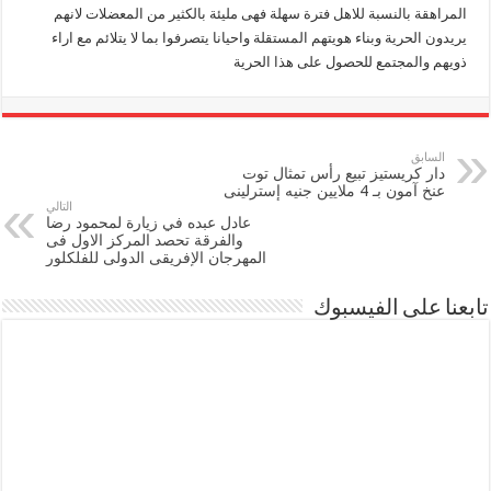
المراهقة بالنسبة للاهل فترة سهلة فهى مليئة بالكثير من المعضلات لانهم
يريدون الحرية وبناء هويتهم المستقلة واحيانا يتصرفوا بما لا يتلائم مع اراء
ذويهم والمجتمع للحصول على هذا الحرية
السابق
دار كريستيز تبيع رأس تمثال توت
عنخ آمون بـ 4 ملايين جنيه إسترلينى
التالي
عادل عبده في زيارة لمحمود رضا
والفرقة تحصد المركز الاول فى
المهرجان الإفريقى الدولى للفلكلور
تابعنا على الفيسبوك