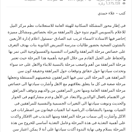
المراهقة
1,375,728 زيارة
مرحلة
بخصائص
كتب – علاء حمدي
ومشاكل
مميزة
باعلام
فى إطار محور المشكلة السكانية للهيئة العامة للاستعلامات نظم مركز النيل
السويس
مغلقة
للاعلام بالسويس اليوم ندوة حول (المراهقة مرحلة بخصائص ومشاكل مميزة
)حاضر فيها الاستاذة /اسماء غريب عبد الصادق -مسئول اعلام إدارة الأربعين
بالشئون الصحية بحضور طالبات مدرسة التمريض الثانوية بنات بهدف التعرف
على خصائص مرحلة المراهقة والتغيرات النفسية والفسبولوجية التى تمر بها
والحفاظ على الجيل القادم من خلال التوعية بأهمية هذا المرحلة حيث تعتبر
مرحلة المراهقة من أهم واصعب مرحلة بالنسبة للابناء والاهل على حد سواء
وتحدثت سيادتها حول حقائق وتوقعات حول المراهقة وحقيقة كون سن
المراهقة هى المرحلة التى تبنى فيها المراهقون شخصيتهم المستقلة وتجعلها
مرحلة صعبة فى كل ما يتعلق بعلاقتهم مع الاهل وأشارت سيادتها الى خصائص
مرحلة المراهقة العامة ومنها تحرر المراهقين من والديهم وتوقف المراهق
عن الاهتمام بافعال الوالدين والابتعاد عن الأهل وعدم مشاركتهم فى الحوار
والحديث ونوهت سيادتها الى التغيرات الجسمية والنفسية للمراهقين فى
الفتيات يهتموا بالنشاطات الرياضية اما الفتيات فيعانون من اضطرابات فى
الاكل وأشارت إلى سمات مرحلة المراهقة ومنها التذبذب فى الافكار واكدت
على أهمية التغذية فى هذة المرحلة وعامل التغذية أساسى للخروج من هذة
المرحلة بسلام وفى نهاية الندوة أكدت سيادتها على أنة لا يمكن اعتبار سن